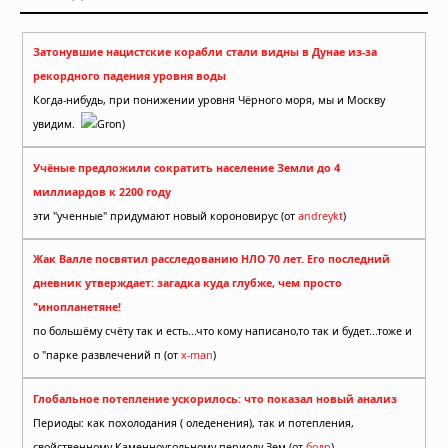
Затонувшие нацистские корабли стали видны в Дунае из-за
рекордного падения уровня воды
Когда-нибудь, при понижении уровня Чёрного моря, мы и Москву
увидим.
Gron)
Учёные предложили сократить население Земли до 4
миллиардов к 2200 году
эти "ученные" придумают новый короновирус (от
andreykt
)
Жак Валле посвятил расследованию НЛО 70 лет. Его последний
дневник утверждает: загадка куда глубже, чем просто
"инопланетяне!
по большёму счёту так и есть...что кому написано,то так и будет...тоже и
о "парке развлечений п (от
x-man
)
Глобальное потепление ускорилось: что показал новый анализ
Периоды: как похолодания ( оледенения), так и потепления,
свойственному Каменноугольному периоду Зем (от
бодр
)