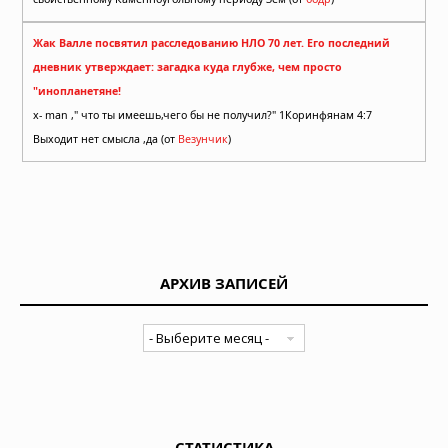
Жак Валле посвятил расследованию НЛО 70 лет. Его последний
дневник утверждает: загадка куда глубже, чем просто
"инопланетяне!
x- man ," что ты имеешь,чего бы не получил?" 1Коринфянам 4:7
Выходит нет смысла ,да (от
Везунчик
)
АРХИВ ЗАПИСЕЙ
СТАТИСТИКА