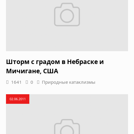
Шторм с градом в Небраске и
Мичигане, США
1641
0
Природные катаклизмы
02.06.2011