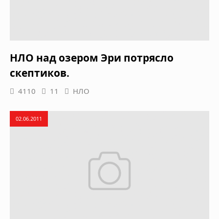
НЛО над озером Эри потрясло
скептиков.
4110
11
НЛО
02.06.2011