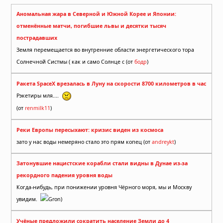
Аномальная жара в Северной и Южной Корее и Японии:
отменённые матчи, погибшие львы и десятки тысяч
пострадавших
Земля перемещается во внутренние области энергетического тора
Солнечной Систмы ( как и само Солнце с (от
бодр
)
Ракета SpaceX врезалась в Луну на скорости 8700 километров в час
Рэкетиры мля....
(от
renmilk11
)
Реки Европы пересыхают: кризис виден из космоса
зато у нас воды немеряно стало это прям копец (от
andreykt
)
Затонувшие нацистские корабли стали видны в Дунае из-за
рекордного падения уровня воды
Когда-нибудь, при понижении уровня Чёрного моря, мы и Москву
увидим.
Gron)
Учёные предложили сократить население Земли до 4