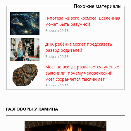
Похожие материалы
Гипотеза живого космоса: Вселенная
может быть разумной
Вчера в 09:18
ДНК ребёнка может предсказать
развод родителей
Вчера в 09:13
Мозг не всегда разлагается: учёные
выяснили, почему человеческий
мозг сохраняется тысячи лет
Вчера в 09:11
Жизнь на Земле возникла дважды,
показало исследование
РАЗГОВОРЫ У КАМИНА
Вчера в 09:06
Магнитное поле Земли
контролирует ваш разум и решения