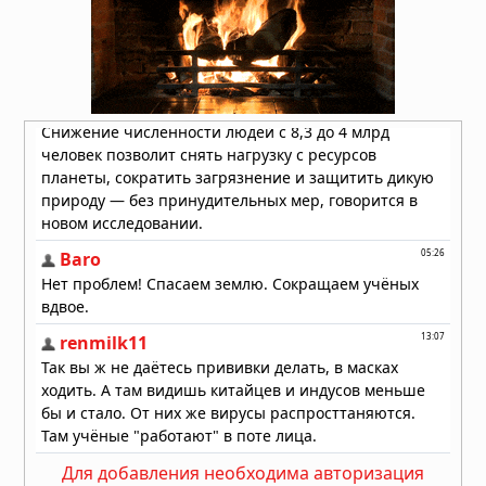
Вчера в 08:24
Секрет мотивации раскрыт: в мозге
есть особые клетки
Вчера в 08:11
Неандертальцы исчезли из-за
слабых социальных связей,
выяснили учёные
Вчера в 08:08
Эль-Ниньо 2026 года не станет
супер-Эль-Ниньо, заявил учёный
05.08.2026 в 09:30
На Таманском полуострове найдены
останки древних слонов — предков
мамонтов
05.08.2026 в 09:00
Учёные предложили сократить
население Земли до 4 миллиардов к
Для добавления необходима авторизация
2200 году