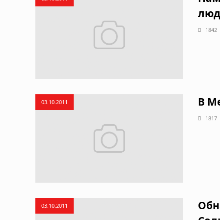
люд
1842
В М
03.10.2011
1817
Обн
03.10.2011