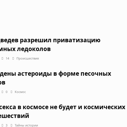
ведев разрешил приватизацию
мных ледоколов
14
Происшествия
дены астероиды в форме песочных
ов
0
Космос
 секса в космосе не будет и космических
ешествий
3
Тайны истории