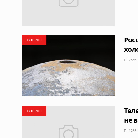
Рос
03.10.2011
хол
2386
Тел
03.10.2011
не 
1755