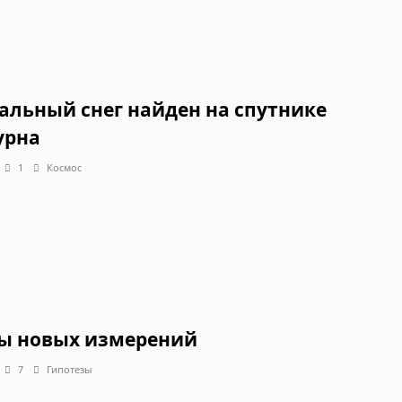
альный снег найден на спутнике
урна
1
Космос
ы новых измерений
7
Гипотезы