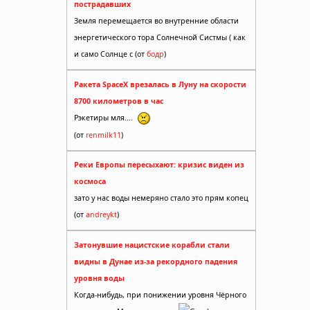
пострадавших
Земля перемещается во внутренние области
энергетического тора Солнечной Систмы ( как
и само Солнце с (от
бодр
)
Ракета SpaceX врезалась в Луну на скорости
8700 километров в час
Рэкетиры мля....
(от
renmilk11
)
Реки Европы пересыхают: кризис виден из
космоса
зато у нас воды немеряно стало это прям копец
(от
andreykt
)
Затонувшие нацистские корабли стали
видны в Дунае из-за рекордного падения
уровня воды
Когда-нибудь, при понижении уровня Чёрного