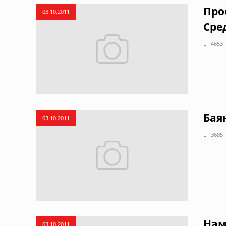
Про
03.10.2011
Сре
4653
Бая
03.10.2011
3685
Нам
03.10.2011