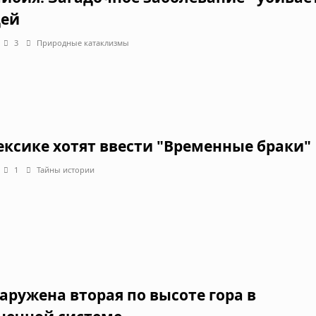
ей
3
Природные катаклизмы
ексике хотят ввести "Временные браки"
1
Тайны истории
аружена вторая по высоте гора в