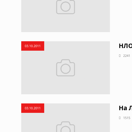
НЛО
03.10.2011
2241
На 
03.10.2011
1515