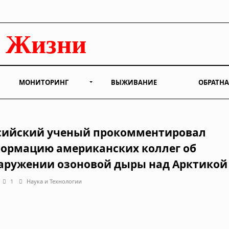
МОНИТОРИНГ
ВЫЖИВАНИЕ
ОБРАТНА
сийский ученый прокомментировал
ормацию американских коллег об
аружении озоновой дыры над Арктикой
1
Наука и Технологии