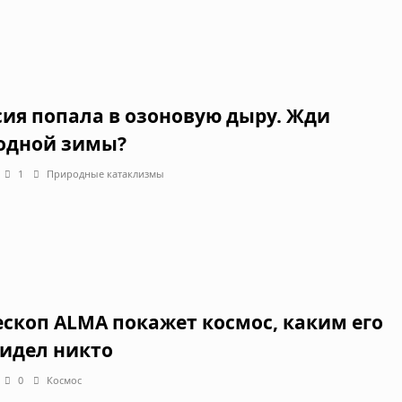
сия попала в озоновую дыру. Жди
одной зимы?
1
Природные катаклизмы
ескоп ALMA покажет космос, каким его
видел никто
0
Космос