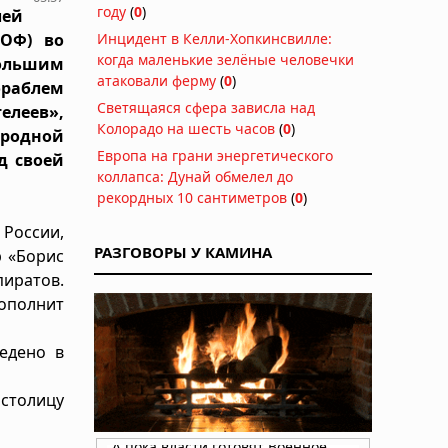
году
(
0
)
ей
ТОФ) во
Инцидент в Келли-Хопкинсвилле:
когда маленькие зелёные человечки
ьшим
атаковали ферму
(
0
)
раблем
Светящаяся сфера зависла над
леев»,
Колорадо на шесть часов
(
0
)
родной
Европа на грани энергетического
д своей
коллапса: Дунай обмелел до
рекордных 10 сантиметров
(
0
)
 России,
РАЗГОВОРЫ У КАМИНА
р «Борис
пиратов.
ополнит
едено в
 столицу