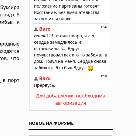
буксира
тряд с 8
рибыл к
ародные
аходятся
ов, что
 в порт
Для добавления необходима
авторизация
НОВОЕ НА ФОРУМЕ