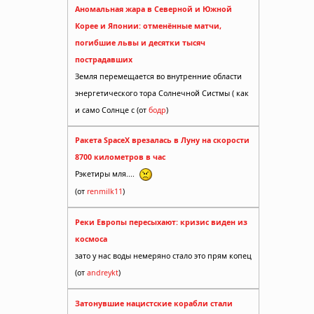
Аномальная жара в Северной и Южной
Корее и Японии: отменённые матчи,
погибшие львы и десятки тысяч
пострадавших
Земля перемещается во внутренние области
энергетического тора Солнечной Систмы ( как
и само Солнце с (от
бодр
)
Ракета SpaceX врезалась в Луну на скорости
8700 километров в час
Рэкетиры мля....
(от
renmilk11
)
Реки Европы пересыхают: кризис виден из
космоса
зато у нас воды немеряно стало это прям копец
(от
andreykt
)
Затонувшие нацистские корабли стали