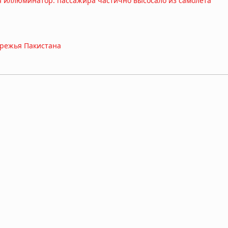
ся иллюминатор: пассажира частично высосало из самолёта
ережья Пакистана
ка насмерть затоптало стадо слонов в Габоне
ушного пространства над Шанхаем на 40 дней без объяснения
ёный-ракетчик, владелец уникального патента на оборонные
бнародовать это»: посланник ООН подал в отставку из-за заявле