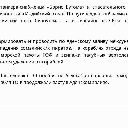
танкера-снабженца «Борис Бутома» и спасательного 
ивостока в Индийский океан. По пути в Аденский залив о
жийский порт Сиануквиль, а в середине октября п
ормировать и проводить по Аденскому заливу междун
падения сомалийских пиратов. На кораблях отряда н
 морской пехоты ТОФ и экипажи палубных вертолет
ьном удалении от кораблей.
антелеев» с 30 ноября по 5 декабря совершил заход
рабля ТОФ продолжали вахту в Аденском заливе.