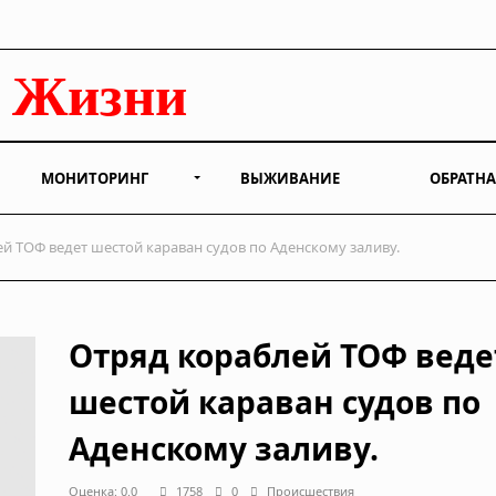
МОНИТОРИНГ
ВЫЖИВАНИЕ
ОБРАТНА
й ТОФ ведет шестой караван судов по Аденскому заливу.
Отряд кораблей ТОФ веде
шестой караван судов по
Аденскому заливу.
Оценка: 0.0
1758
0
Происшествия