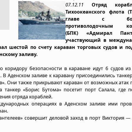
07.12.11
Отряд корабл
Тихоокеанского флота (
главе с бол
противолодочным ко
(БПК) «Адмирал Панте
участвующий в междуна
ал шестой по счету караван торговых судов и по
нскому заливу.
 коридору безопасности в караване идут 6 судов из
. В Аденском заливе к каравану присоединились танке
в». Они также прикрывают караван от возможных атак 
 танкер «Борис Бутома» посетит порт Салала, где п
ения отряда кораблей.
ждународных операциях в Аденском заливе ими пров
ран.
антелеев» совершит деловой заход в порт Виктория —