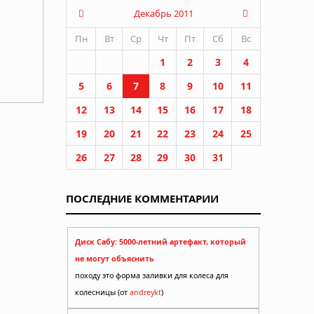
Декабрь 2011
Пн
Вт
Ср
Чт
Пт
Сб
Вс
1
2
3
4
5
6
7
8
9
10
11
12
13
14
15
16
17
18
19
20
21
22
23
24
25
26
27
28
29
30
31
ПОСЛЕДНИЕ КОММЕНТАРИИ
Диск Сабу: 5000-летний артефакт, который
не могут объяснить
походу это форма заливки для колеса для
колесницы (от
andreykt
)
ний о