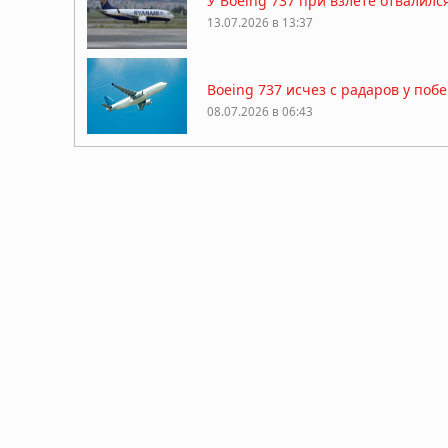
У Boeing 737 при взлете отвалил
13.07.2026 в 13:37
Boeing 737 исчез с радаров у поб
08.07.2026 в 06:43
Американского миллионера-охотни
25.04.2026 в 07:33
Китай закрыл огромную зону возд
причин
13.04.2026 в 09:19
Десятая: в Калифорнии пропал уч
технологии
11.04.2026 в 09:52
«Я отказался от карьеры, чтобы о