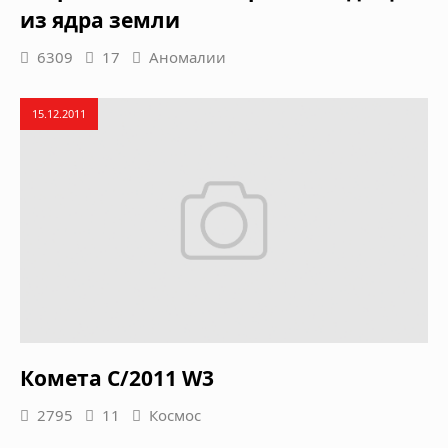
из ядра земли
6309
17
Аномалии
15.12.2011
Комета C/2011 W3
2795
11
Космос