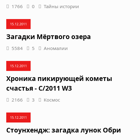
1766
0
Тайны истории
15.12.2011
Загадки Мёртвого озера
5584
5
Аномалии
15.12.2011
Хроника пикирующей кометы
счастья - C/2011 W3
2166
3
Космос
15.12.2011
Стоунхендж: загадка лунок Обри