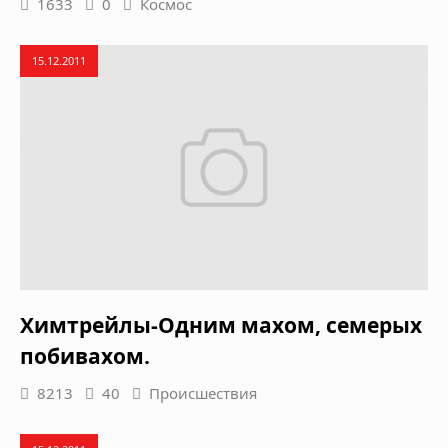
1633
0
Космос
15.12.2011
Химтрейлы-Одним махом, семерых
побивахом.
8213
40
Происшествия