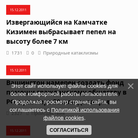
15.12.2011
Извергающийся на Камчатке
Кизимен выбрасывает пепел на
высоту более 7 км
1731
0
Природные катаклизмы
15.12.2011
Вашингтон намерен создать фонд
Этот сайт использует файлы cookies для
помощи гражданскому обществу в
более комфортной работы пользователя.
РФ в размере 50 млн долларов
Продолжая просмотр страниц сайта, вы
соглашаетесь с
Политикой использования
2327
Происшествия
файлов cookies
.
СОГЛАСИТЬСЯ
15.12.2011