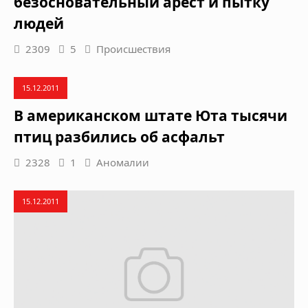
безосновательный арест и пытку
людей
2309
5
Происшествия
15.12.2011
В американском штате Юта тысячи
птиц разбились об асфальт
2328
1
Аномалии
15.12.2011