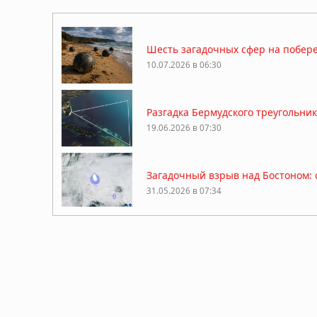
Шесть загадочных сфер на побере
10.07.2026 в 06:30
Разгадка Бермудского треугольни
19.06.2026 в 07:30
Загадочный взрыв над Бостоном:
31.05.2026 в 07:34
Звуковой удар неизвестного прои
служба США подтверждает факт
30.05.2026 в 11:41
Небесные удары: таинственные «з
15.04.2026 в 06:34