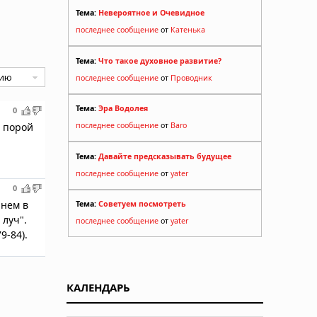
Тема:
Невероятное и Очевидное
последнее сообщение
от
Катенька
Тема:
Что такое духовное развитие?
последнее сообщение
от
Проводник
Тема:
Эра Водолея
0
, порой
последнее сообщение
от
Baro
Тема:
Давайте предсказывать будущее
последнее сообщение
от
yater
0
 нем в
Тема:
Советуем посмотреть
 луч".
последнее сообщение
от
yater
9-84).
КАЛЕНДАРЬ