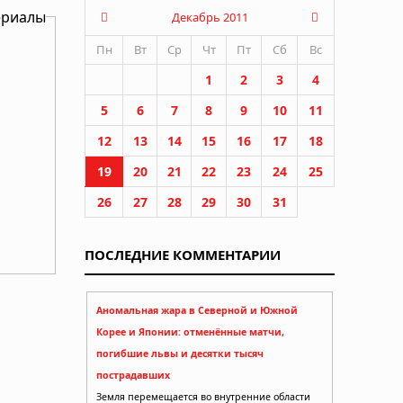
ериалы
Декабрь 2011
Пн
Вт
Ср
Чт
Пт
Сб
Вс
1
2
3
4
5
6
7
8
9
10
11
12
13
14
15
16
17
18
19
20
21
22
23
24
25
26
27
28
29
30
31
ПОСЛЕДНИЕ КОММЕНТАРИИ
ская
Аномальная жара в Северной и Южной
Корее и Японии: отменённые матчи,
погибшие львы и десятки тысяч
пострадавших
чему
Земля перемещается во внутренние области