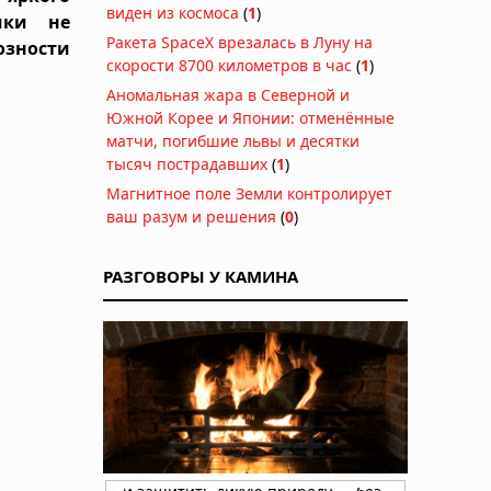
виден из космоса
(
1
)
мки не
Ракета SpaceX врезалась в Луну на
озности
скорости 8700 километров в час
(
1
)
Аномальная жара в Северной и
Южной Корее и Японии: отменённые
матчи, погибшие львы и десятки
тысяч пострадавших
(
1
)
Магнитное поле Земли контролирует
ваш разум и решения
(
0
)
РАЗГОВОРЫ У КАМИНА