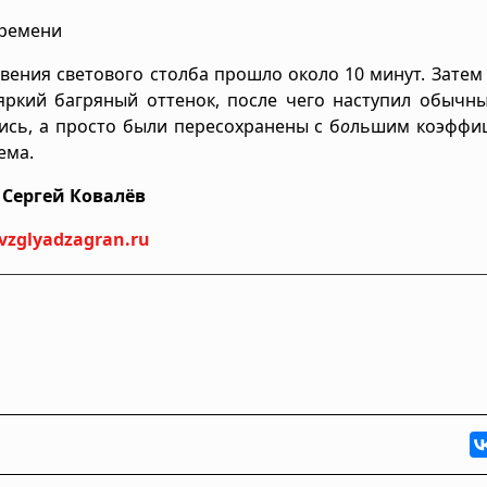
времени
овения светового столба прошло около 10 минут. Затем
яркий багряный оттенок, после чего наступил обычны
сь, а просто были пересохранены с б
о
льшим коэффи
ема.
Сергей Ковалёв
vzglyadzagran.ru