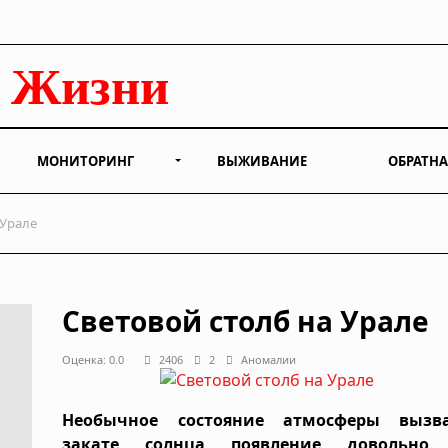
МОНИТОРИНГ
ВЫЖИВАНИЕ
ОБРАТНА
 Урале
Световой столб на Урале
Оценка: 0.0
2406
2
Аномалии
Необычное состояние атмосферы вызв
закате солнца появление довольно 