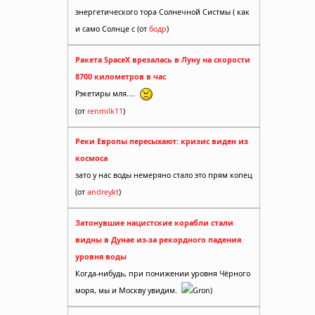
энергетического тора Солнечной Систмы ( как
и само Солнце с (от
бодр
)
Ракета SpaceX врезалась в Луну на скорости
8700 километров в час
Рэкетиры мля....
(от
renmilk11
)
Реки Европы пересыхают: кризис виден из
космоса
зато у нас воды немеряно стало это прям копец
(от
andreykt
)
Затонувшие нацистские корабли стали
видны в Дунае из-за рекордного падения
уровня воды
Когда-нибудь, при понижении уровня Чёрного
моря, мы и Москву увидим.
Gron)