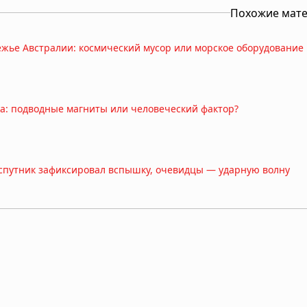
Похожие мат
жье Австралии: космический мусор или морское оборудование
ка: подводные магниты или человеческий фактор?
 спутник зафиксировал вспышку, очевидцы — ударную волну
схождения: НАСА и военные отрицают причастность, Геологиче
емлетрясения в небе» сотрясают планету, и никто не знает по