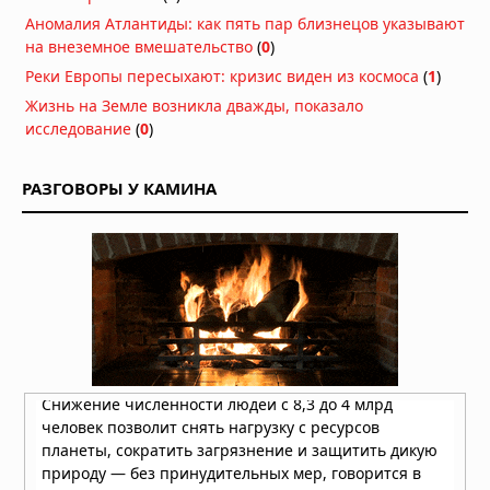
Подводный супервулкан Кикай
Аномалия Атлантиды: как пять пар близнецов указывают
заполняется свежей магмой: новое
на внеземное вмешательство
(
0
)
исследование раскрывает механизм
Реки Европы пересыхают: кризис виден из космоса
(
1
)
перезарядки гигантских кальдер
Жизнь на Земле возникла дважды, показало
01.08.2026 в 08:30
исследование
(
0
)
Необычный торнадо ударил по
одному пригороду Чикаго дважды
РАЗГОВОРЫ У КАМИНА
31.07.2026 в 08:20
Лесные пожары объявлены
«угрозой национальной
безопасности» в Европе, пламя
распространилось на Грецию и
Великобританию
30.07.2026 в 13:57
Бразилию накрыли мощные
ураганы: пять человек погибли,
тысячи людей не смогли добраться
до дома
30.07.2026 в 12:02