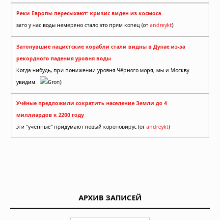
Реки Европы пересыхают: кризис виден из космоса
зато у нас воды немеряно стало это прям копец (от
andreykt
)
Затонувшие нацистские корабли стали видны в Дунае из-за
рекордного падения уровня воды
Когда-нибудь, при понижении уровня Чёрного моря, мы и Москву
увидим.
Gron)
Учёные предложили сократить население Земли до 4
миллиардов к 2200 году
эти "ученные" придумают новый короновирус (от
andreykt
)
АРХИВ ЗАПИСЕЙ