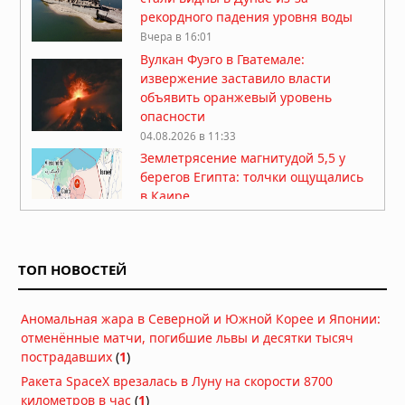
рекордного падения уровня воды
Вчера в 16:01
Вулкан Фуэго в Гватемале:
извержение заставило власти
объявить оранжевый уровень
опасности
04.08.2026 в 11:33
Землетрясение магнитудой 5,5 у
берегов Египта: толчки ощущались
в Каире
03.08.2026 в 06:38
Супертайфун «Дельфин»: пятый
циклон максимальной мощности в
ТОП НОВОСТЕЙ
2026 году движется к побережью
Восточной Азии
01.08.2026 в 15:17
Аномальная жара в Северной и Южной Корее и Японии:
Землетрясение в Италии: магнитуда
отменённые матчи, погибшие львы и десятки тысяч
4,7 у Неаполя, повреждения и
пострадавших
(
1
)
отключения электроэнергии
Ракета SpaceX врезалась в Луну на скорости 8700
01.08.2026 в 09:32
километров в час
(
1
)