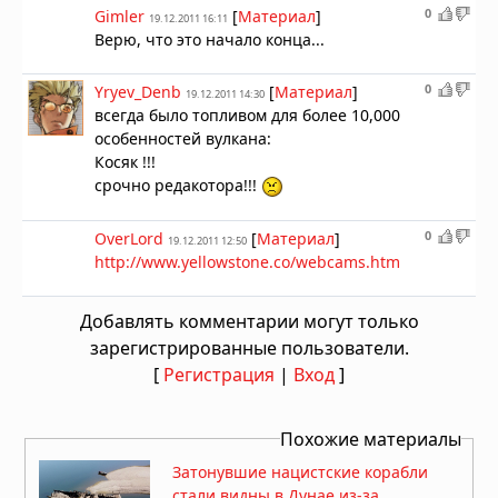
0
Gimler
[
Материал
]
19.12.2011 16:11
Верю, что это начало конца...
0
Yryev_Denb
[
Материал
]
19.12.2011 14:30
всегда было топливом для более 10,000
особенностей вулкана:
Косяк !!!
срочно редакотора!!!
0
OverLord
[
Материал
]
19.12.2011 12:50
http://www.yellowstone.co/webcams.htm
Добавлять комментарии могут только
зарегистрированные пользователи.
[
Регистрация
|
Вход
]
Похожие материалы
Затонувшие нацистские корабли
стали видны в Дунае из-за