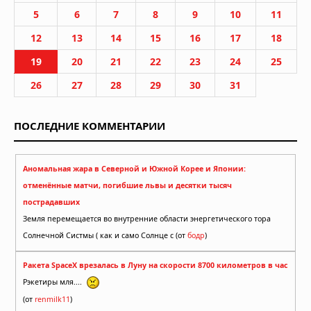
5
6
7
8
9
10
11
12
13
14
15
16
17
18
19
20
21
22
23
24
25
26
27
28
29
30
31
ПОСЛЕДНИЕ КОММЕНТАРИИ
Аномальная жара в Северной и Южной Корее и Японии:
отменённые матчи, погибшие львы и десятки тысяч
пострадавших
Земля перемещается во внутренние области энергетического тора
Солнечной Систмы ( как и само Солнце с (от
бодр
)
Ракета SpaceX врезалась в Луну на скорости 8700 километров в час
Рэкетиры мля....
(от
renmilk11
)