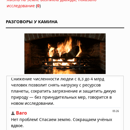
утверждает: загадка куда глубже,
исследование
(
0
)
чем просто "инопланетяне!
02.08.2026 в 08:42
РАЗГОВОРЫ У КАМИНА
В США предложили создать целевую
группу для подготовки общества к
раскрытию информации о
нечеловеческом разуме
01.08.2026 в 09:20
Летающие объекты на старых
картинах: шесть загадочных
изображений из прошлого
31.07.2026 в 14:31
Жители Кыштыма в Челябинской
области заметили неопознанный
летающий объект
28.07.2026 в 08:00