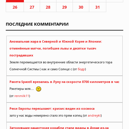
26
27
28
29
30
31
ПОСЛЕДНИЕ КОММЕНТАРИИ
Аномальная жара в Северной и Южной Корее и Японии:
отменённые матчи, погибшие львы и десятки тысяч
пострадавших
Земля перемещается во внутренние области энергетического тора
Солнечной Систмы ( как и само Солнце с (от
бодр
)
Ракета SpaceX врезалась в Луну на скорости 8700 километров в час
Рэкетиры мля....
(от
renmilk11
)
Реки Европы пересыхают: кризис виден из космоса
зато у нас воды немеряно стало это прям копец (от
andreykt
)
Затонувшие нацистские корабли стали видны в Дунае из-за