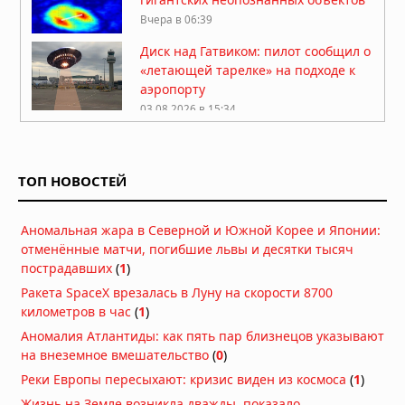
Вчера в 06:39
Диск над Гатвиком: пилот сообщил о
«летающей тарелке» на подходе к
аэропорту
03.08.2026 в 15:34
Многомерная реальность: что
предложил Нил Деграсс Тайсон для
объяснения неопознанных явлений
ТОП НОВОСТЕЙ
02.08.2026 в 13:42
Римский легионер из света:
Аномальная жара в Северной и Южной Корее и Японии:
загадочная беременность
отменённые матчи, погибшие львы и десятки тысяч
бразильской учительницы
пострадавших
(
1
)
02.08.2026 в 09:42
Ракета SpaceX врезалась в Луну на скорости 8700
НЛО: Они здесь не потому, что
километров в час
(
1
прилетают, а потому что никогда не
)
улетали — новая гипотеза физика
Аномалия Атлантиды: как пять пар близнецов указывают
02.08.2026 в 09:28
на внеземное вмешательство
(
0
)
Жак Валле посвятил расследованию
Реки Европы пересыхают: кризис виден из космоса
(
1
)
НЛО 70 лет. Его последний дневник
Жизнь на Земле возникла дважды, показало