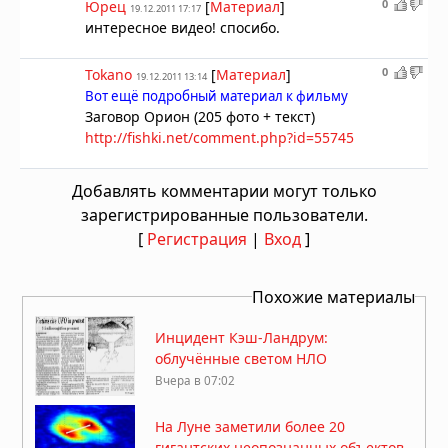
0
Юрец
[
Материал
]
19.12.2011 17:17
интересное видео! спосибо.
0
Tokano
[
Материал
]
19.12.2011 13:14
Вот ещё подробный материал к фильму
Заговор Орион (205 фото + текст)
http://fishki.net/comment.php?id=55745
Добавлять комментарии могут только
зарегистрированные пользователи.
[
Регистрация
|
Вход
]
Похожие материалы
Инцидент Кэш-Ландрум:
облучённые светом НЛО
Вчера в 07:02
На Луне заметили более 20
гигантских неопознанных объектов