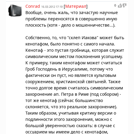
0
Conrad
[
Материал
]
16.03.2012 17:19
Вообще, очень жаль, что зачастую научные
проблемы переносятся в совершенно иную
плоскость (хотя - дело о мошенничестве...).
Собственно, то, что "склеп Иакова" может быть
кенотафом, было понятно с самого начала.
Кенотаф
- это пустая гробница, которая служит
символическим местом поклонения усопшему.
К примеру, таким кенотафом может считаться
Гроб Господень в Иерусалиме, потому что
фактически он пуст, но является культовым
сооружением, христианской святыней. Также
точно долгое время считалось символическим
захоронение ап. Петра в Риме (под собором) -
тот же кенотаф (сейчас большинство
склоняется, что это реальное захоронение).
Таким образом, учитывая критику версии о
подлинности этого захоронения, можно с
большой уверенностью сказать: в случае с
оссуарием мы имеем дело с кенотафом,