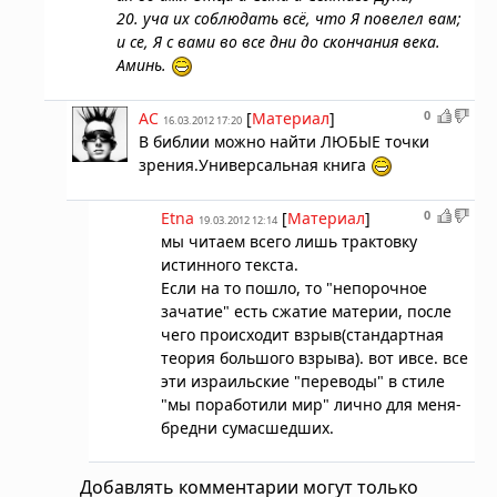
20. уча их соблюдать всё, что Я повелел вам;
и се, Я с вами во все дни до скончания века.
Аминь.
0
AC
[
Материал
]
16.03.2012 17:20
В библии можно найти ЛЮБЫЕ точки
зрения.Универсальная книга
0
Etna
[
Материал
]
19.03.2012 12:14
мы читаем всего лишь трактовку
истинного текста.
Если на то пошло, то "непорочное
зачатие" есть сжатие материи, после
чего происходит взрыв(стандартная
теория большого взрыва). вот ивсе. все
эти израильские "переводы" в стиле
"мы поработили мир" лично для меня-
бредни сумасшедших.
Добавлять комментарии могут только