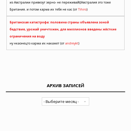
из Австралии привезут зерно- не переживай((Австралия это тоже
Британия. и потом карма их тебя не кас (от
Tihiro
)
Британская катастрофа: половина страны объявлена зоной
бедствия, урожай уничтожен, для миллионов введены жёсткие
ограничения на воду
ну нкаонецто карма их накажет (от
andreykt
)
АРХИВ ЗАПИСЕЙ