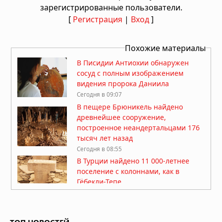
зарегистрированные пользователи.
[
Регистрация
|
Вход
]
Похожие материалы
В Писидии Антиохии обнаружен
сосуд с полным изображением
видения пророка Даниила
Сегодня в 09:07
В пещере Брюникель найдено
древнейшее сооружение,
построенное неандертальцами 176
тысяч лет назад
Сегодня в 08:55
В Турции найдено 11 000-летнее
поселение с колоннами, как в
Гёбекли-Тепе
06.08.2026 в 08:58
В Египте найдены 5000-летние
гробницы, указывающие на истоки