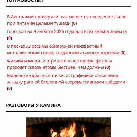
ТОП НОВОСТЕЙ
строительства пирамид
05.08.2026 в 08:57
В Австралии проверили, как меняется поведение львов
396 древних гигантских рисунков
при питании целыми тушами
(
0
)
найдено в джунглях Амазонии
Гороскоп на 9 августа 2026 года для всех знаков зодиака
05.08.2026 в 08:00
(
0
)
Гробница китайского императора,
В песках Хиросимы обнаружен неизвестный
правившего 27 дней: 2 миллиона
металлический сплав, созданный атомным взрывом
(
0
)
монет и килограммы золота
Физики измерили отрицательное время: фотоны
05.08.2026 в 06:57
проходят сквозь атомы быстрее, чем должны
(
0
)
В Аргентине обнаружено «идеально
Маленькие красные точки: астрофизики объяснили
сохранившееся» яйцо динозавра
загадку ранней Вселенной сверхмассивными звёздами
возрастом 70 миллионов лет
(
0
)
05.08.2026 в 06:49
Погребённые гиганты Бретани:
РАЗГОВОРЫ У КАМИНА
сканирование земли выявило
скрытые каменные фигуры внутри
6000-летних курганов
04.08.2026 в 08:49
Миниатюрные шедевры: 40-