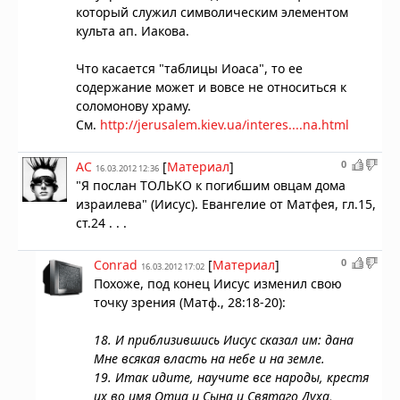
который служил символическим элементом
культа ап. Иакова.
Что касается "таблицы Иоаса", то ее
содержание может и вовсе не относиться к
соломонову храму.
См.
http://jerusalem.kiev.ua/interes....na.html
0
AC
[
Материал
]
16.03.2012 12:36
"Я послан ТОЛЬКО к погибшим овцам дома
израилева" (Иисус). Евангелие от Матфея, гл.15,
ст.24 . . .
0
Conrad
[
Материал
]
16.03.2012 17:02
Похоже, под конец Иисус изменил свою
точку зрения (Матф., 28:18-20):
18. И приблизившись Иисус сказал им: дана
Мне всякая власть на небе и на земле.
19. Итак идите, научите все народы, крестя
их во имя Отца и Сына и Святаго Духа,