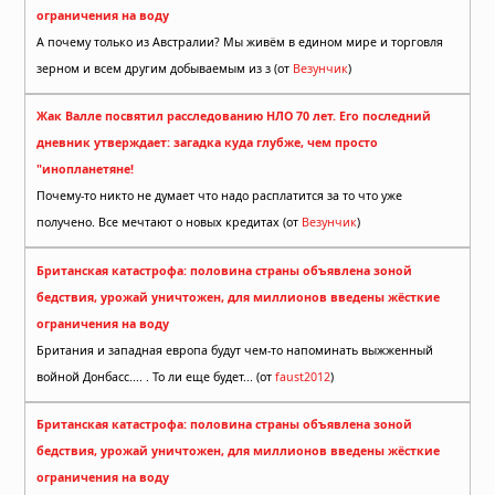
ограничения на воду
А почему только из Австралии? Мы живём в едином мире и торговля
зерном и всем другим добываемым из з (от
Везунчик
)
Жак Валле посвятил расследованию НЛО 70 лет. Его последний
дневник утверждает: загадка куда глубже, чем просто
"инопланетяне!
Почему-то никто не думает что надо расплатится за то что уже
получено. Все мечтают о новых кредитах (от
Везунчик
)
Британская катастрофа: половина страны объявлена зоной
бедствия, урожай уничтожен, для миллионов введены жёсткие
ограничения на воду
Британия и западная европа будут чем-то напоминать выжженный
войной Донбасс.... . То ли еще будет... (от
faust2012
)
Британская катастрофа: половина страны объявлена зоной
бедствия, урожай уничтожен, для миллионов введены жёсткие
ограничения на воду