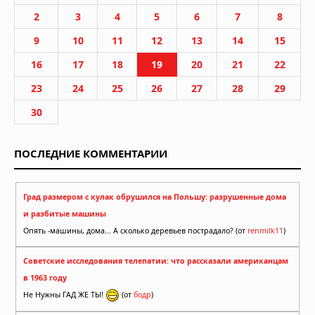
2
3
4
5
6
7
8
9
10
11
12
13
14
15
16
17
18
19
20
21
22
23
24
25
26
27
28
29
30
ПОСЛЕДНИЕ КОММЕНТАРИИ
Град размером с кулак обрушился на Польшу: разрушенные дома
и разбитые машины
Опять -машины, дома... А сколько деревьев пострадало? (от
renmilk11
)
Советские исследования телепатии: что рассказали американцам
в 1963 году
Не Нужны ГАД ЖЕ ТЫ!
(от
бодр
)