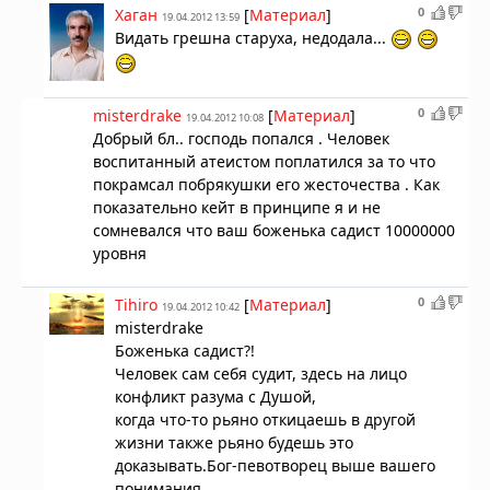
0
Хаган
[
Материал
]
19.04.2012 13:59
Видать грешна старуха, недодала...
0
misterdrake
[
Материал
]
19.04.2012 10:08
Добрый бл.. господь попался . Человек
воспитанный атеистом поплатился за то что
покрамсал побрякушки его жесточества . Как
показательно кейт в принципе я и не
сомневался что ваш боженька садист 10000000
уровня
0
Tihiro
[
Материал
]
19.04.2012 10:42
misterdrake
Боженька садист?!
Человек сам себя судит, здесь на лицо
конфликт разума с Душой,
когда что-то рьяно откицаешь в другой
жизни также рьяно будешь это
доказывать.Бог-певотворец выше вашего
понимания.