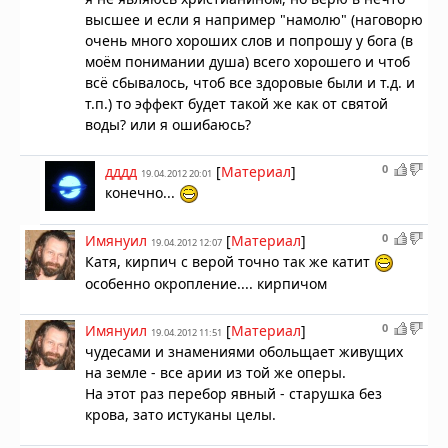
высшее и если я например "намолю" (наговорю
очень много хороших слов и попрошу у бога (в
моём понимании душа) всего хорошего и чтоб
всё сбывалось, чтоб все здоровые были и т.д. и
т.п.) то эффект будет такой же как от святой
воды? или я ошибаюсь?
0
дддд
[
Материал
]
19.04.2012 20:01
конечно...
0
Имянуил
[
Материал
]
19.04.2012 12:07
Катя, кирпич с верой точно так же катит
особенно окропление.... кирпичом
0
Имянуил
[
Материал
]
19.04.2012 11:51
чудесами и знамениями обольщает живущих
на земле - все арии из той же оперы.
На этот раз перебор явный - старушка без
крова, зато истуканы целы.