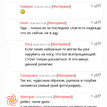
0
malipas
[
Материал
]
19.04.2012 20:25
0
Ixum
[
Материал
]
19.04.2012 15:49
Нда... только из за последних слов есть надежда
что он сейчас не в аду.
0
Etna
[
Материал
]
20.04.2012 15:38
Если такие набожные-то могли бы уже
зарубить на носу, что Бог всепрощающий.
СтОит только раскаяться. И это-минус
данной религии.
0
Conspuere
[
Материал
]
19.04.2012 13:55
Так же, чудесным образом, уцелела и голубая
занавеска (левый край фотографии)...
0
djvergon
[
Материал
]
19.04.2012 13:45
ребят, такое дело:
я не являюсь христианином, но верю в нечто