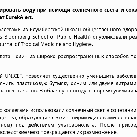
ровать воду при помощи солнечного света и сок
т EurekAlert.
коллегами из Блумбергской школы общественного здор
 Bloomberg School of Public Health) опубликовали ре
rnal of Tropical Medicine and Hygiene.
ета - один из широко распространенных способов по
й UNICEF, позволяет существенно уменьшить заболев
олнить пластиковую бутылку одним или двумя литрами
а шесть часов. В облачную погоду это время увеличив
 коллегами использовали солнечный свет в сочетании
ещества, образующие связи с пиримидиновыми основа
ином) под действием ультрафиолета. После присое
 вследствие чего прекращается их размножение.