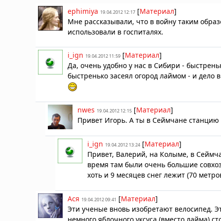
ephimiya
[
Материал
]
19.04.2012 12:17
Мне рассказывали, что в войну таким обра
использовали в госпиталях.
i_ign
[
Материал
]
19.04.2012 11:59
Да, очень удобно у нас в Сибири - быстрень
быстренько засеял огород лаймом - и дело 
nwes
[
Материал
]
19.04.2012 12:15
Привет Игорь. А ты в Сеймчане станцию
i_ign
[
Материал
]
19.04.2012 13:24
Привет, Валерий, на Колыме, в Сеймчан
время там были очень большие совхоз
хоть и 9 месяцев снег лежит (70 метр
Ася
[
Материал
]
19.04.2012 09:41
Эти ученые вновь изобретают велосипед. Э
немного яблочного уксуса (вместо лайма),с