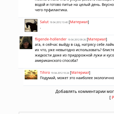
водой и готово питье на целый день. Вкусно
чего прфилактика.
Salut
[
Материал
]
19.04.2012 13:40
.
fligende-hollender
[
Материал
]
19.04.2012 09:26
ага, я сейчас выйду в сад, натрясу себе ла
их что, уже невыгодно использовать? блист
жидкости даже из придорожной лужи и кусок
американского способа?
Tihiro
[
Материал
]
19.04.2012 10:24
Подумай, может это наиболее экологичн
Добавлять комментарии мог
[