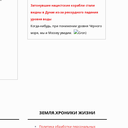
Затонувшие нацистские корабли стали
видны в Дунае из-за рекордного падения
уровня воды
Когда-нибудь, при понижении уровня Чёрного
моря, мы и Москву увидим.
Gron)
ЗЕМЛЯ.ХРОНИКИ ЖИЗНИ
т
Политика обработки персональных