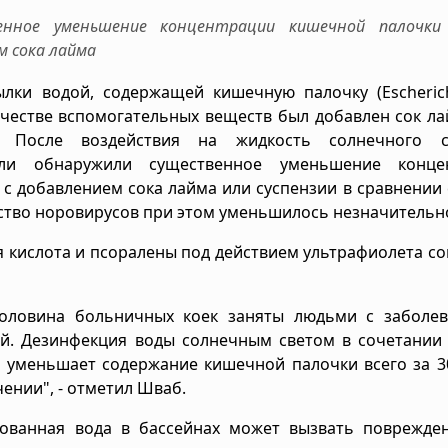
енное уменьшение концентрации кишечной палочки
м сока лайма
ки водой, содержащей кишечную палочку (Escherichi
честве вспомогательных веществ был добавлен сок ла
ы. После воздействия на жидкость солнечного 
тели обнаружили существенное уменьшение конце
с добавлением сока лайма или суспензии в сравнении 
ество норовирусов при этом уменьшилось незначительн
я кислота и псоралены под действием ультрафиолета с
половина больничных коек заняты людьми с заболев
й. Дезинфекция воды солнечным светом в сочетании 
) уменьшает содержание кишечной палочки всего за 3
ении", - отметил Шваб.
рованная вода в бассейнах может вызвать поврежде