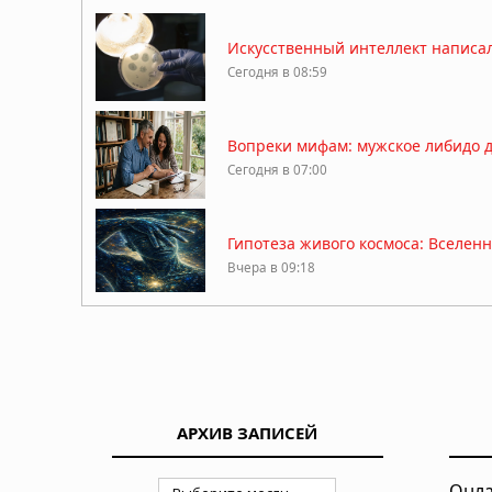
Искусственный интеллект написал
Сегодня в 08:59
Вопреки мифам: мужское либидо дос
Сегодня в 07:00
Гипотеза живого космоса: Вселен
Вчера в 09:18
ДНК ребёнка может предсказать 
Вчера в 09:13
АРХИВ ЗАПИСЕЙ
Мозг не всегда разлагается: учё
Вчера в 09:11
Онла