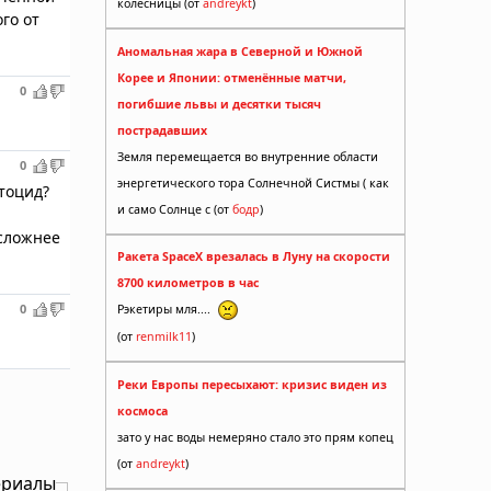
колесницы (от
andreykt
)
го от
Аномальная жара в Северной и Южной
Корее и Японии: отменённые матчи,
0
погибшие львы и десятки тысяч
пострадавших
Земля перемещается во внутренние области
0
энергетического тора Солнечной Систмы ( как
нтоцид?
и само Солнце с (от
бодр
)
 сложнее
Ракета SpaceX врезалась в Луну на скорости
8700 километров в час
0
Рэкетиры мля....
(от
renmilk11
)
Реки Европы пересыхают: кризис виден из
космоса
зато у нас воды немеряно стало это прям копец
(от
andreykt
)
ериалы