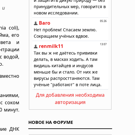
 и
a coli),
йма, его
света и
нтрации
с водой,
о.
овместно
Для добавления необходима
аниями,
авторизация
с соком
0 минут.
НОВОЕ НА ФОРУМЕ
ние ДНК