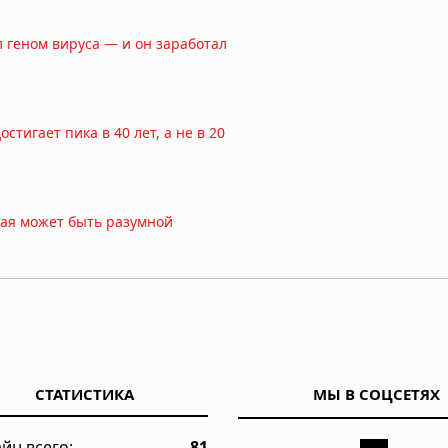
 геном вируса — и он заработал
тигает пика в 40 лет, а не в 20
ная может быть разумной
развод родителей
СТАТИСТИКА
МЫ В СОЦСЕТЯХ
ные выяснили, почему человеческий мозг сохраняется тысячи ле
йн всего:
81