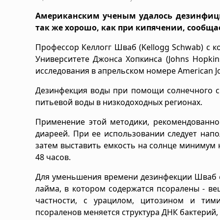
Американским ученым удалось дезинфици
так же хорошо, как при кипячении, сообщае
Профессор Келлогг Шваб (Kellogg Schwab) с 
Университете Джонса Хопкинса (Johns Hopkins
исследования в апрельском номере American Jou
Дезинфекция воды при помощи солнечного св
питьевой воды в низкодоходных регионах.
Применение этой методики, рекомендованно
диареей. При ее использовании следует нап
затем выставить емкость на солнце минимум н
48 часов.
Для уменьшения времени дезинфекции Шваб с
лайма, в котором содержатся псоралены - в
частности, с урацилом, цитозином и тим
псораленов меняется структура ДНК бактерий,