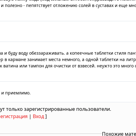
 и полезно - пепятствует отложению солей в суставах и еще мно
йма и буду воду обеззараживать. а копеечные таблетки стиля па
ер в кармане занимает места немного, а одной таблетки на литр
 ватина или тампон для очистки от взвесей. неужто это много
о и приемлимо.
ут только зарегистрированные пользователи.
Регистрация
|
Вход
]
Похожие мат