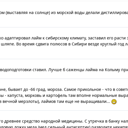
зом (выставляя на солнце) из морской воды делали дистиллиров
ко адаптировал лайм к сибирскому климату, заставил его расти 
в шляпе. Во время сдвига полюсов в Сибири везде круглый год 
 водоподготовки ставил. Лучше б саженцы лайма на Колыму пр
е, бывает до -66 град. мороза. Самое прикольное - что в совет
ы - капуста, морковь и картофель там вполне нормальные выр
ов вечной мерзлоты), лаймов там еще не выращивали...
то древнее средство народной медицины. С утречка в банку на
толовую ложку меда (мед сильный антисептик),разводите некип