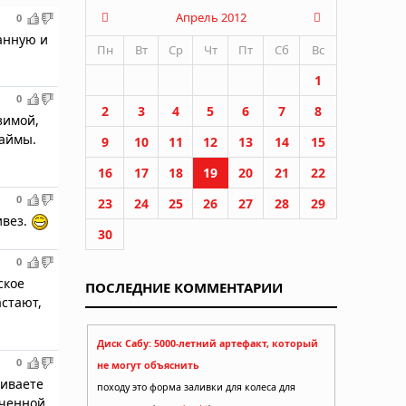
Апрель 2012
0
анную и
Пн
Вт
Ср
Чт
Пт
Сб
Вс
1
0
2
3
4
5
6
7
8
зимой,
лаймы.
9
10
11
12
13
14
15
16
17
18
19
20
21
22
0
23
24
25
26
27
28
29
ивез.
30
0
ское
ПОСЛЕДНИЕ КОММЕНТАРИИ
астают,
Диск Сабу: 5000-летний артефакт, который
0
не могут объяснить
ливаете
походу это форма заливки для колеса для
яченной