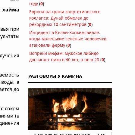
году
(
0
)
а лайма
Европа на грани энергетического
коллапса: Дунай обмелел до
рекордных 10 сантиметров
(
0
)
овья при
Инцидент в Келли-Хопкинсвилле:
зультаты
когда маленькие зелёные человечки
атаковали ферму
(
0
)
Вопреки мифам: мужское либидо
лучения
достигает пика в 40 лет, а не в 20
(
0
)
аемость
РАЗГОВОРЫ У КАМИНА
 воды, а
ается до
 с соком
ниями (в
динения