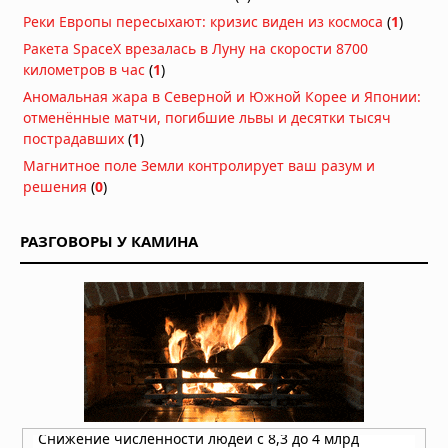
историю сумчатых хищников
Реки Европы пересыхают: кризис виден из космоса
(
1
)
21.07.2026 в 06:30
Ракета SpaceX врезалась в Луну на скорости 8700
Гиены оказались мастерами
километров в час
(
1
)
общения: они используют 13 звуков
Аномальная жара в Северной и Южной Корее и Японии:
и «улыбку», чтобы игра не
отменённые матчи, погибшие львы и десятки тысяч
переросла в драку
пострадавших
(
1
)
15.07.2026 в 08:30
Магнитное поле Земли контролирует ваш разум и
В Китае нашли предка пауков
решения
(
0
)
возрастом 518 млн лет с зачатками
клыков
14.07.2026 в 07:30
РАЗГОВОРЫ У КАМИНА
Самки дельфинов умеют избегать
насильников по одному их звуку
13.07.2026 в 09:00
Медузы заживляют раны за минуты
без рубцов: учёные раскрыли
механизм, который может изменить
медицину
13.07.2026 в 06:30