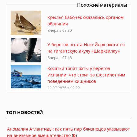
Похожие материалы
Крылья бабочек оказались органом
обоняния
Вчера в 08:30
У берегов штата Нью-Йорк охотятся
на гигантскую акулу «Шаркзиллу»
Вчера в 07:43
Косатки топят яхты у берегов
Испании: что стоит за шестилетним
поведением хищников
29.07.2026 в 09:29
Краб провел два месяца в
пластиковой бутылке у берегов
Японии
ТОП НОВОСТЕЙ
26.07.2026 в 11:32
Древнейший предок тасманийского
Аномалия Атлантиды: как пять пар близнецов указывают
дьявола: находка возрастом 23
на внеземное вмешательство
(
0
)
миллиона лет переписывает