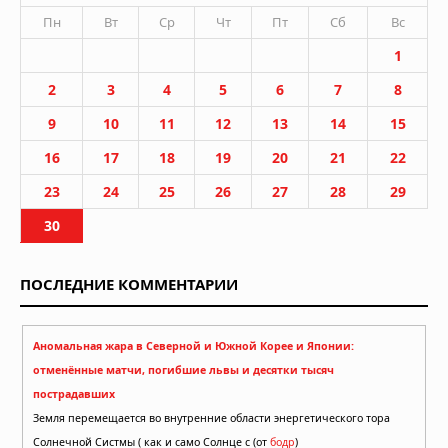
Пн
Вт
Ср
Чт
Пт
Сб
Вс
1
2
3
4
5
6
7
8
9
10
11
12
13
14
15
16
17
18
19
20
21
22
23
24
25
26
27
28
29
30
ПОСЛЕДНИЕ КОММЕНТАРИИ
Аномальная жара в Северной и Южной Корее и Японии:
отменённые матчи, погибшие львы и десятки тысяч
пострадавших
Земля перемещается во внутренние области энергетического тора
Солнечной Систмы ( как и само Солнце с (от
бодр
)