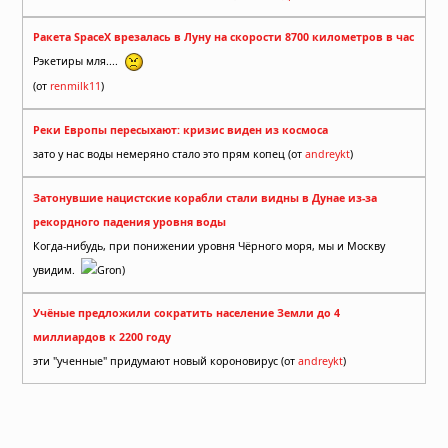
Ракета SpaceX врезалась в Луну на скорости 8700 километров в час
Рэкетиры мля....
(от
renmilk11
)
Реки Европы пересыхают: кризис виден из космоса
зато у нас воды немеряно стало это прям копец (от
andreykt
)
Затонувшие нацистские корабли стали видны в Дунае из-за
рекордного падения уровня воды
Когда-нибудь, при понижении уровня Чёрного моря, мы и Москву
увидим.
Gron)
Учёные предложили сократить население Земли до 4
миллиардов к 2200 году
эти "ученные" придумают новый короновирус (от
andreykt
)