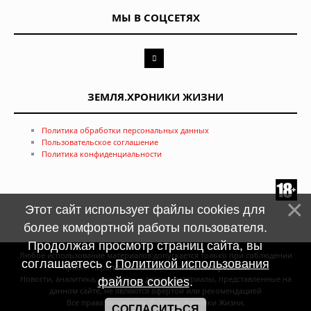
МЫ В СОЦСЕТЯХ
ЗЕМЛЯ.ХРОНИКИ ЖИЗНИ
Политика обработки персональных данных
Пользовательское соглашение
Политика конфиденциальности
Этот сайт использует файлы cookies для
более комфортной работы пользователя.
Продолжая просмотр страниц сайта, вы
Любое использование материалов допускается только при соблюдении
соглашаетесь с
Политикой использования
правил перепечатки и при наличии
гиперссылки
Новости, аналитика, прогнозы и другие материалы, представленные на
файлов cookies
.
данном сайте, не являются офертой или рекомендацией
Все права защищены © Земля. Хроники Жизни,
СОГЛАСИТЬСЯ