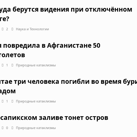
уда берутся видения при отключённом
ге?
2
Наука и Технологии
я повредила в Афганистане 50
толетов
1
Природные катаклизмы
итае три человека погибли во время бур
радом
1
Природные катаклизмы
есапикском заливе тонет остров
0
Природные катаклизмы