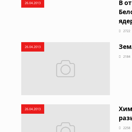
В о
26.04.2013
Бел
яде
2722
Зем
26.04.2013
2184
Хим
26.04.2013
раз
2258