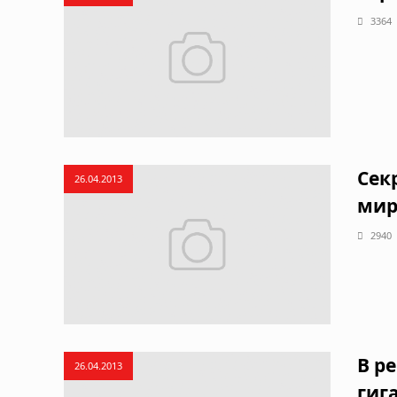
3364
Сек
26.04.2013
мир
2940
В р
26.04.2013
гиг