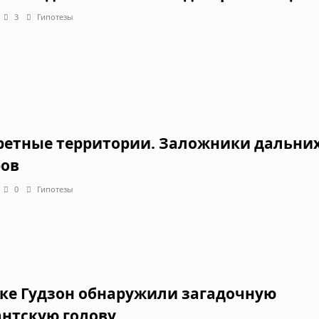
3
Гипотезы
ретные территории. Заложники дальни
ов
0
Гипотезы
еке Гудзон обнаружили загадочную
антскую голову