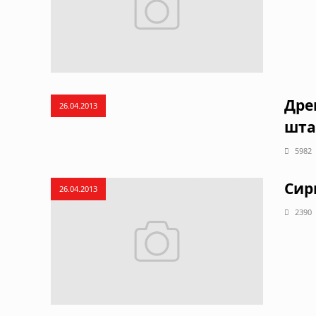
Дре
26.04.2013
шта
5982
Сир
26.04.2013
2390