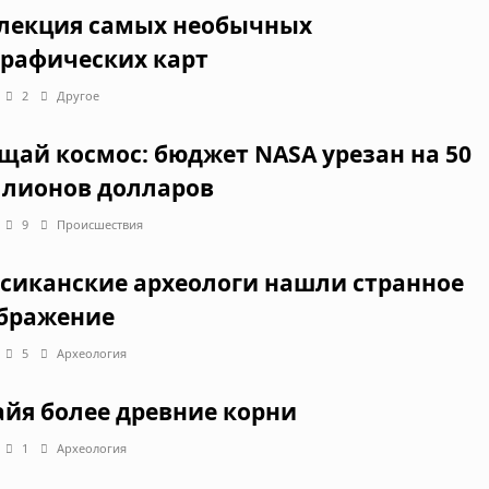
лекция самых необычных
графических карт
2
Другое
щай космос: бюджет NASA урезан на 50
лионов долларов
9
Происшествия
сиканские археологи нашли странное
бражение
5
Археология
айя более древние корни
1
Археология