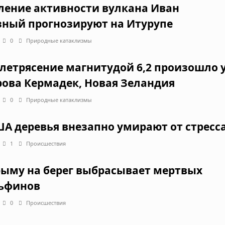
ление активности вулкана Иван
зный прогнозируют на Итурупе
0
Природные катаклизмы
летрясение магнитудой 6,2 произошло 
рова Кермадек, Новая Зеландия
0
Природные катаклизмы
ША деревья внезапно умирают от стресс
1
Происшествия
рыму на берег выбрасывает мертвых
ьфинов
0
Происшествия