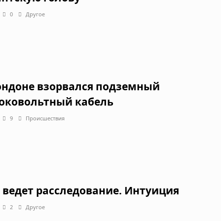
0
Другое
ондоне взорвался подземный
оковольтный кабель
9
Происшествия
3 ведет расследование. Интуиция
2
Другое