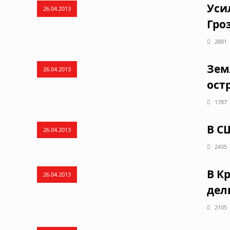
Уси
26.04.2013
Гро
2881
Зем
26.04.2013
ост
1787
В С
26.04.2013
2435
В К
26.04.2013
дел
2105