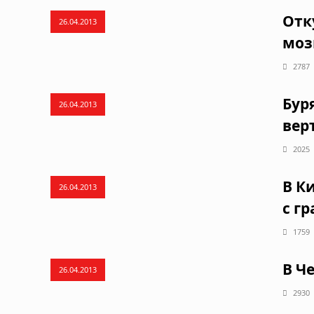
Отк
26.04.2013
моз
2787
Бур
26.04.2013
вер
2025
В К
26.04.2013
с г
1759
В Ч
26.04.2013
2930