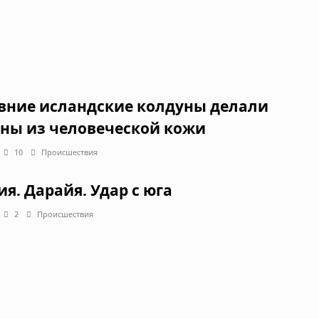
вние исландские колдуны делали
ны из человеческой кожи
10
Происшествия
ия. Дарайя. Удар с юга
2
Происшествия