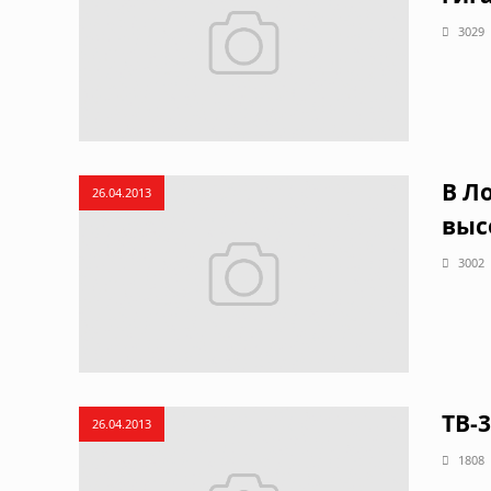
3029
В Л
26.04.2013
выс
3002
ТВ-
26.04.2013
1808