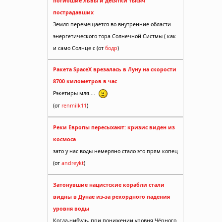
погибшие львы и десятки тысяч
пострадавших
Земля перемещается во внутренние области
энергетического тора Солнечной Систмы ( как
и само Солнце с (от
бодр
)
Ракета SpaceX врезалась в Луну на скорости
8700 километров в час
Рэкетиры мля....
(от
renmilk11
)
Реки Европы пересыхают: кризис виден из
космоса
зато у нас воды немеряно стало это прям копец
(от
andreykt
)
Затонувшие нацистские корабли стали
видны в Дунае из-за рекордного падения
уровня воды
Когда-нибудь, при понижении уровня Чёрного