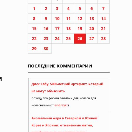
1
2
3
4
5
6
7
8
9
10
11
12
13
14
15
16
17
18
19
20
21
22
23
24
25
26
27
28
29
30
ПОСЛЕДНИЕ КОММЕНТАРИИ
и
Диск Сабу: 5000-летний артефакт, который
не могут объяснить
походу это форма заливки для колеса для
колесницы (от
andreykt
)
Аномальная жара в Северной и Южной
Корее и Японии: отменённые матчи,