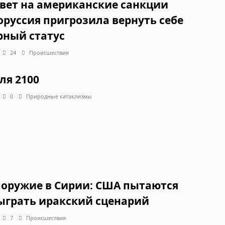
твет на американские санкции
оруссия пригрозила вернуть себе
рный статус
24
Происшествия
ля 2100
0
Природные катаклизмы
оружие в Сирии: США пытаются
ыграть иракский сценарий
7
Происшествия