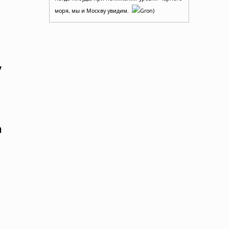
моря, мы и Москву увидим.
Gron)
у
а