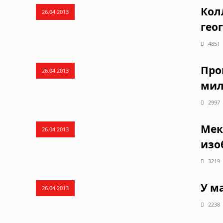
Кол
26.04.2013
гео
4851
Про
26.04.2013
мил
2997
Мек
26.04.2013
изо
3219
У м
26.04.2013
2238