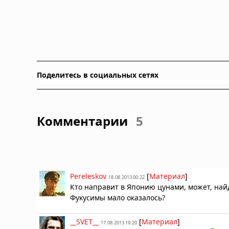
Поделитесь в социальных сетях
Комментарии
5
Pereleskov
[
Материал
]
18.08.2013 00:22
Кто направит в Японию цунами, может, най
Фукусимы мало оказалось?
__SVET__
[
Материал
]
17.08.2013 19:20