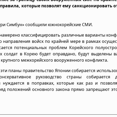
 правила, которые позволят ему санкционировать о
иури Симбун» сообщили южнокорейские СМИ.
и намерено классифицировать различные варианты кон
ио направления войск по крайней мере в рамках осуще
сается потенциальных проблем Корейского полуостро
их солдат в Корею будет оправдано, будут выделены 
 крупного межкорейского вооруженного конфликта.
 эти планы правительство Японии собирается использо
онсервативное руководство страны собирается д
 нуждается в поправках, которые как раз и позволя
 ряд положений основного закона прямо запрещают эт