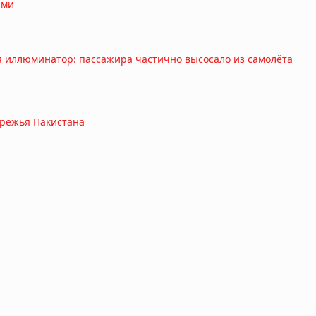
ами
ся иллюминатор: пассажира частично высосало из самолёта
ережья Пакистана
ка насмерть затоптало стадо слонов в Габоне
ушного пространства над Шанхаем на 40 дней без объяснения
ёный-ракетчик, владелец уникального патента на оборонные