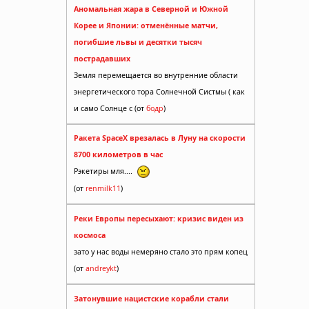
Аномальная жара в Северной и Южной
Корее и Японии: отменённые матчи,
погибшие львы и десятки тысяч
ний о
пострадавших
Земля перемещается во внутренние области
энергетического тора Солнечной Систмы ( как
и само Солнце с (от
бодр
)
Ракета SpaceX врезалась в Луну на скорости
8700 километров в час
Рэкетиры мля....
(от
renmilk11
)
Реки Европы пересыхают: кризис виден из
космоса
зато у нас воды немеряно стало это прям копец
(от
andreykt
)
Затонувшие нацистские корабли стали