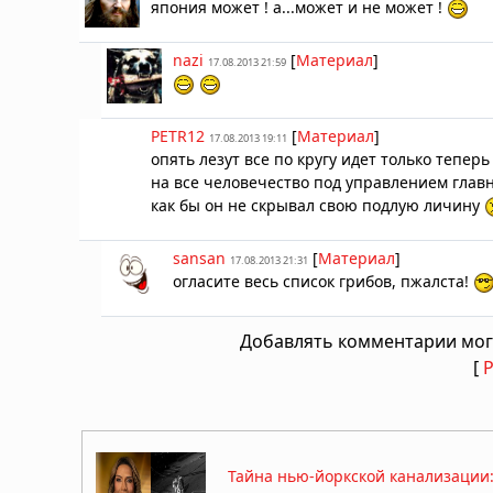
япония может ! а...может и не может !
nazi
[
Материал
]
17.08.2013 21:59
PETR12
[
Материал
]
17.08.2013 19:11
опять лезут все по кругу идет только тепе
на все человечество под управлением главн
как бы он не скрывал свою подлую личину
sansan
[
Материал
]
17.08.2013 21:31
огласите весь список грибов, пжалста!
Добавлять комментарии мог
[
Тайна нью-йоркской канализации