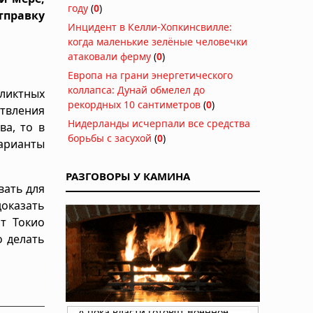
году
(
0
)
тправку
Инцидент в Келли-Хопкинсвилле:
когда маленькие зелёные человечки
атаковали ферму
(
0
)
Европа на грани энергетического
коллапса: Дунай обмелел до
фликтных
рекордных 10 сантиметров
(
0
)
ствления
Нидерланды исчерпали все средства
ва, то в
борьбы с засухой
(
0
)
варианты
РАЗГОВОРЫ У КАМИНА
вать для
оказать
т Токио
о делать