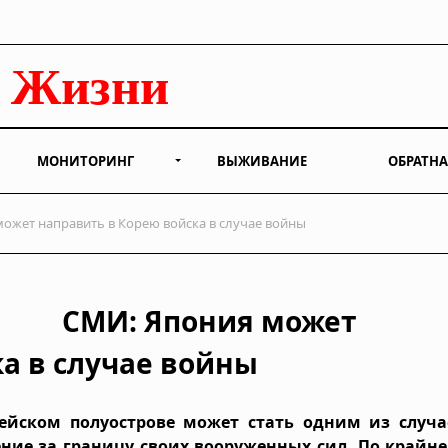
МОНИТОРИНГ
ВЫЖИВАНИЕ
ОБРАТНА
ожет направить в Корею войска в случае войны
СМИ: Япония может
а в случае войны
ейском полуострове может стать одним из случа
ние за границу своих вооруженных сил. По крайне