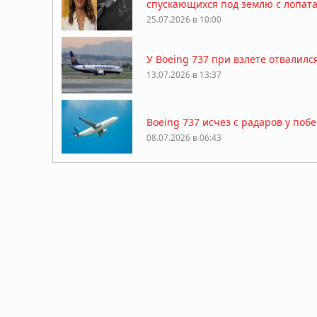
спускающихся под землю с лопат
25.07.2026 в 10:00
У Boeing 737 при взлете отвалил
13.07.2026 в 13:37
Boeing 737 исчез с радаров у поб
08.07.2026 в 06:43
Американского миллионера-охотни
25.04.2026 в 07:33
Китай закрыл огромную зону возд
причин
13.04.2026 в 09:19
Десятая: в Калифорнии пропал уч