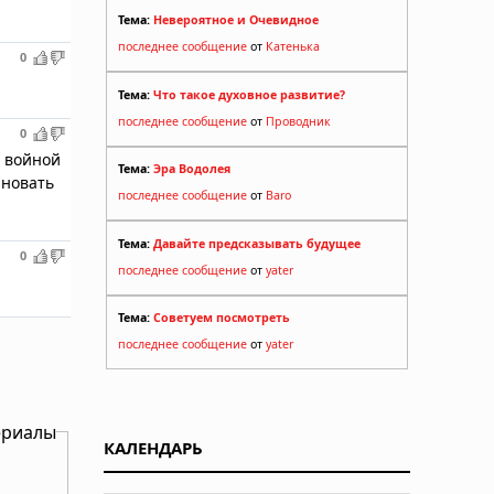
Тема:
Невероятное и Очевидное
последнее сообщение
от
Катенька
0
Тема:
Что такое духовное развитие?
последнее сообщение
от
Проводник
0
т войной
Тема:
Эра Водолея
иновать
последнее сообщение
от
Baro
Тема:
Давайте предсказывать будущее
0
последнее сообщение
от
yater
Тема:
Советуем посмотреть
последнее сообщение
от
yater
ериалы
КАЛЕНДАРЬ