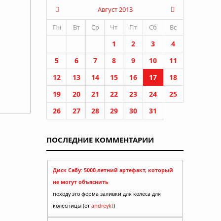
Август 2013
Пн
Вт
Ср
Чт
Пт
Сб
Вс
1
2
3
4
5
6
7
8
9
10
11
12
13
14
15
16
17
18
19
20
21
22
23
24
25
26
27
28
29
30
31
ПОСЛЕДНИЕ КОММЕНТАРИИ
Диск Сабу: 5000-летний артефакт, который
не могут объяснить
походу это форма заливки для колеса для
колесницы (от
andreykt
)