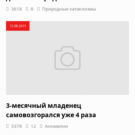
3618
8
Природные катаклизмы
12.08.2013
3-месячный младенец
самовозгорался уже 4 раза
3378
12
Аномалии