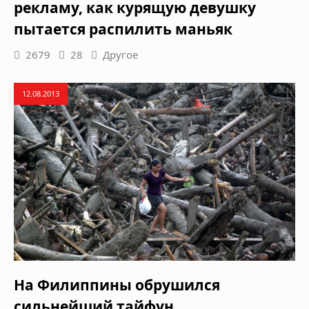
рекламу, как курящую девушку
пытается распилить маньяк
2679
28
Другое
12.08.2013
На Филиппины обрушился
сильнейший тайфун