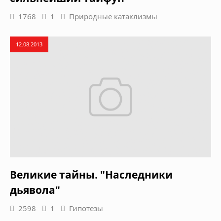
1768
1
Природные катаклизмы
12.08.2013
Великие тайны. "Наследники
дьявола"
2598
1
Гипотезы