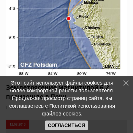
Этот сайт использует файлы cookies для
Землетрясение магнитудой 6.2
более комфортной работы пользователя.
произошло в Перу
Продолжая просмотр страниц сайта, вы
соглашаетесь с
Политикой использования
1405
1
Природные катаклизмы
файлов cookies
.
12.08.2013
СОГЛАСИТЬСЯ