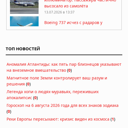
высосало из самолёта
13.07.2026 в 13:37
Boeing 737 исчез с радаров у
побережья Пакистана
08.07.2026 в 06:43
Американского миллионера-
ТОП НОВОСТЕЙ
охотника насмерть затоптало стадо
слонов в Габоне
25.04.2026 в 07:33
Аномалия Атлантиды: как пять пар близнецов указывают
на внеземное вмешательство
Китай закрыл огромную зону
(
0
)
воздушного пространства над
Магнитное поле Земли контролирует ваш разум и
Шанхаем на 40 дней без
решения
(
0
)
объяснения причин
Легенда хопи о людях-муравьях, переживших
13.04.2026 в 09:19
апокалипсис
(
0
)
Десятая: в Калифорнии пропал
Гороскоп на 6 августа 2026 года для всех знаков зодиака
учёный-ракетчик, владелец
(
0
)
уникального патента на оборонные
Реки Европы пересыхают: кризис виден из космоса
(
1
)
технологии
11.04.2026 в 09:52