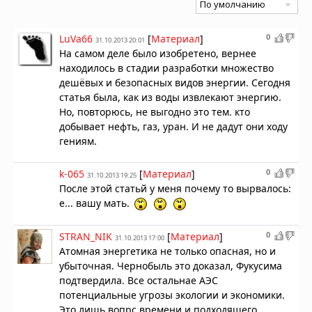
0
LuVa66
[
Материал
]
31.10.2013 20:01
На самом деле было изобретено, вернее
находилось в стадии разработки множество
дешёвых и безопасных видов энергии. Сегодня
статья была, как из воды извлекают энергию.
Но, повторюсь, не выгодно это тем. кто
добывает нефть, газ, уран. И не дадут они ходу
гениям.
0
k-065
[
Материал
]
31.10.2013 19:25
После этой статьй у меня почему то вырвалось:
е... вашу мать.
0
STRAN_NIK
[
Материал
]
31.10.2013 17:00
Атомная энергетика не только опасная, но и
убыточная. Чернобыль это доказал, Фукусима
подтвердила. Все остальнае АЭС
потенциальные угрозы экологии и экономики.
Это лишь вопрс времени и подходящего