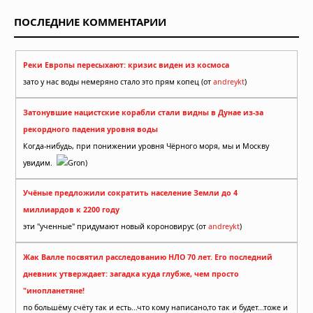
ПОСЛЕДНИЕ КОММЕНТАРИИ
Реки Европы пересыхают: кризис виден из космоса
зато у нас воды немеряно стало это прям копец (от
andreykt
)
Затонувшие нацистские корабли стали видны в Дунае из-за
рекордного падения уровня воды
Когда-нибудь, при понижении уровня Чёрного моря, мы и Москву
увидим.
Gron)
Учёные предложили сократить население Земли до 4
миллиардов к 2200 году
эти "ученные" придумают новый короновирус (от
andreykt
)
Жак Валле посвятил расследованию НЛО 70 лет. Его последний
дневник утверждает: загадка куда глубже, чем просто
"инопланетяне!
по большёму счёту так и есть...что кому написано,то так и будет...тоже и