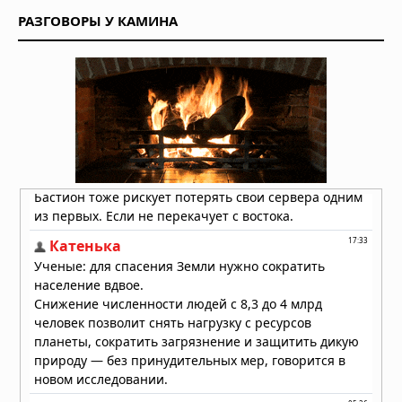
«Я отказался от карьеры, чтобы
РАЗГОВОРЫ У КАМИНА
обнародовать это»: посланник ООН
подал в отставку из-за заявлений о
ядерном ударе по Ирану
02.04.2026 в 09:59
Тринадцатиметровая труба
вырвалась из-под земли в центре
японского города: очевидцы в шоке
13.03.2026 в 07:10
Американский «самолет судного
дня» замечен приземляющимся в
Вашингтоне
10.01.2026 в 15:43
Лувр сообщил о повреждении сотен
произведений из‑за протечки воды
08.12.2025 в 15:19