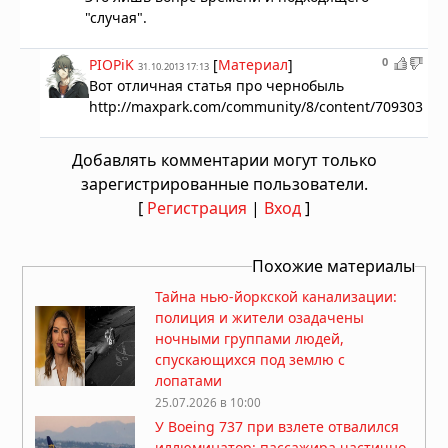
"случая".
0
PIOPiK
[
Материал
]
31.10.2013 17:13
Вот отличная статья про чернобыль
http://maxpark.com/community/8/content/709303
Добавлять комментарии могут только
зарегистрированные пользователи.
[
Регистрация
|
Вход
]
Похожие материалы
Тайна нью-йоркской канализации:
полиция и жители озадачены
ночными группами людей,
спускающихся под землю с
лопатами
25.07.2026 в 10:00
У Boeing 737 при взлете отвалился
иллюминатор: пассажира частично