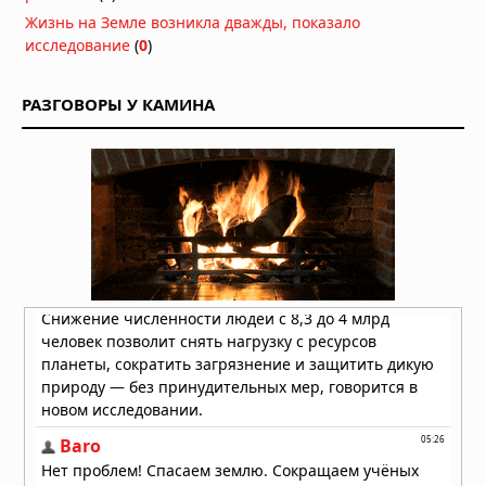
исследование раскрывает механизм
Жизнь на Земле возникла дважды, показало
перезарядки гигантских кальдер
исследование
(
0
)
01.08.2026 в 08:30
Необычный торнадо ударил по
РАЗГОВОРЫ У КАМИНА
одному пригороду Чикаго дважды
31.07.2026 в 08:20
Лесные пожары объявлены
«угрозой национальной
безопасности» в Европе, пламя
распространилось на Грецию и
Великобританию
30.07.2026 в 13:57
Бразилию накрыли мощные
ураганы: пять человек погибли,
тысячи людей не смогли добраться
до дома
30.07.2026 в 12:02
Землетрясение в Японии: число
погибших достигло 13, спасатели
ищут выживших