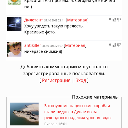
Красота!!! А я прозевала. Сегодня уже ничего
нет(
0
Дилетант
[
Материал
]
31.10.2013 23:41
Хочу увидеть такую прелесть.
Красивые фото.
0
antikiller
[
Материал
]
31.10.2013 21:27
нихерасе снимки)))
Добавлять комментарии могут только
зарегистрированные пользователи.
[
Регистрация
|
Вход
]
Похожие материалы
Затонувшие нацистские корабли
стали видны в Дунае из-за
рекордного падения уровня воды
Вчера в 16:01