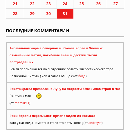
21
22
23
24
25
26
27
28
29
30
31
ПОСЛЕДНИЕ КОММЕНТАРИИ
Аномальная жара в Северной и Южной Корее и Японии:
отменённые матчи, погибшие львы и десятки тысяч
пострадавших
Земля перемещается во внутренние области энергетического тора
Солнечной Систмы ( как и само Солнце с (от
бодр
)
Ракета SpaceX врезалась в Луну на скорости 8700 километров в час
Рэкетиры мля....
(от
renmilk11
)
Реки Европы пересыхают: кризис виден из космоса
зато у нас воды немеряно стало это прям копец (от
andreykt
)