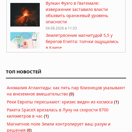
Вулкан Фуэго в Гватемале:
извержение заставило власти
объявить оранжевый уровень
опасности
04.08.2026 в 11:33
Землетрясение магнитудой 5,5 у
берегов Египта: толчки ощущались
в Каире
03.08.2026 в 06:38
Супертайфун «Дельфин»: пятый
циклон максимальной мощности в
ТОП НОВОСТЕЙ
2026 году движется к побережью
Восточной Азии
01.08.2026 в 15:17
Аномалия Атлантиды: как пять пар близнецов указывают
Землетрясение в Италии: магнитуда
на внеземное вмешательство
(
0
)
4,7 у Неаполя, повреждения и
Реки Европы пересыхают: кризис виден из космоса
(
1
)
отключения электроэнергии
Ракета SpaceX врезалась в Луну на скорости 8700
01.08.2026 в 09:32
километров в час
(
1
)
Подводный супервулкан Кикай
Магнитное поле Земли контролирует ваш разум и
заполняется свежей магмой: новое
решения
(
0
)