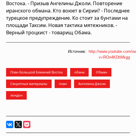
Востока. - Призыв Ангелины Джоли. Повторение
иранского обмана. Кто воюет в Сирии? - Последнее
турецкое предупреждение. Ко стоит за бунтами на
площади Таксим. Новая тактика мятежников. -
Верный троцкист - товарищ Обама.
Источник:
http://www.youtube.com/w
v=ROn4KDtWkgg
План Большой Ближний Восток
обана
Обман
Секретные материалы
план
Ангелина Джоли
лондон