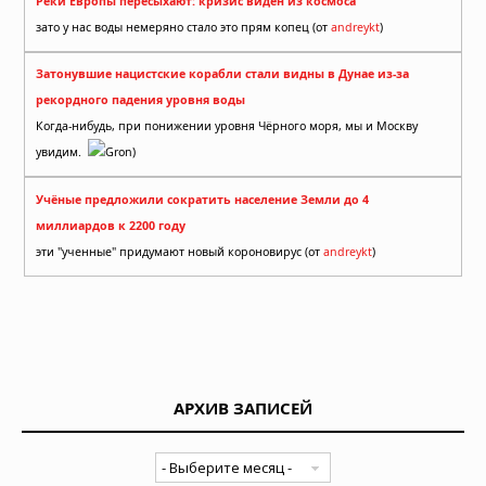
Реки Европы пересыхают: кризис виден из космоса
зато у нас воды немеряно стало это прям копец (от
andreykt
)
Затонувшие нацистские корабли стали видны в Дунае из-за
рекордного падения уровня воды
Когда-нибудь, при понижении уровня Чёрного моря, мы и Москву
увидим.
Gron)
Учёные предложили сократить население Земли до 4
миллиардов к 2200 году
эти "ученные" придумают новый короновирус (от
andreykt
)
АРХИВ ЗАПИСЕЙ