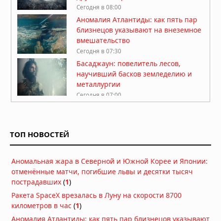
Сегодня в 08:00
Аномалия Атлантиды: как пять пар
близнецов указывают на внеземное
вмешательство
Сегодня в 07:30
Басаджаун: повелитель лесов,
научивший басков земледелию и
металлургии
Сегодня в 07:00
Легенда хопи о людях-муравьях,
переживших апокалипсис
ТОП НОВОСТЕЙ
Сегодня в 06:30
Антарктида, инопланетяне и
Аномальная жара в Северной и Южной Корее и Японии:
звёздные врата: загадки ледяного
отменённые матчи, погибшие львы и десятки тысяч
континента
пострадавших
(
1
)
Вчера в 07:54
Ракета SpaceX врезалась в Луну на скорости 8700
Расшифрованный свиток рассказал
километров в час
(
1
)
о последних часах Платона
Аномалия Атлантиды: как пять пар близнецов указывают