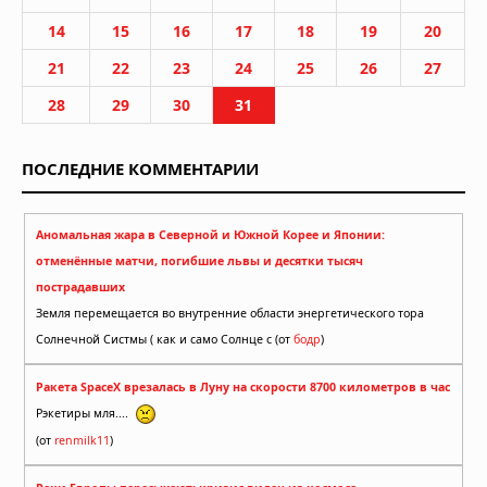
14
15
16
17
18
19
20
21
22
23
24
25
26
27
28
29
30
31
ПОСЛЕДНИЕ КОММЕНТАРИИ
Аномальная жара в Северной и Южной Корее и Японии:
отменённые матчи, погибшие львы и десятки тысяч
пострадавших
Земля перемещается во внутренние области энергетического тора
Солнечной Систмы ( как и само Солнце с (от
бодр
)
Ракета SpaceX врезалась в Луну на скорости 8700 километров в час
Рэкетиры мля....
(от
renmilk11
)