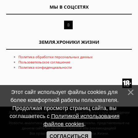
МЫ В СОЦСЕТЯХ
ЗЕМЛЯ.ХРОНИКИ ЖИЗНИ
Политика обработки персональных данных
Пользовательское соглашение
Политика конфиденциальности
Этот сайт использует файлы cookies для
более комфортной работы пользователя.
Продолжая просмотр страниц сайта, вы
Любое использование материалов допускается только при соблюдении
соглашаетесь с
Политикой использования
правил перепечатки и при наличии
гиперссылки
Новости, аналитика, прогнозы и другие материалы, представленные на
файлов cookies
.
данном сайте, не являются офертой или рекомендацией
Все права защищены © Земля. Хроники Жизни,
СОГЛАСИТЬСЯ