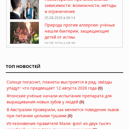
зависимости: возможности, методы
и ограничения
05.08.2026 в 06:14
Природа против аллергии: учёные
нашли бактерии, защищающие
детей от астмы
04.08.2026 в 08:38
Липофилинг половых губ: какие
эстетические задачи обсуждают на
консультации
ТОП НОВОСТЕЙ
04.08.2026 в 05:39
Какие природные компоненты
Солнце погаснет, планеты выстроятся в ряд, звёзды
помогают поддерживать активность
упадут: что предвещает 12 августа 2026 года
(
0
)
03.08.2026 в 06:39
Японские учёные начали испытания препарата для
выращивания новых зубов у людей
(
0
)
Как перенести стоимость флешки
В Австралии проверили, как меняется поведение львов
КТ/МРТ на пациента и поднять чек?
при питании целыми тушами
(
0
)
03.08.2026 в 05:44
Исчезновение правителя Мали: флот из двух тысяч
Фермерский эффект: ученые нашли