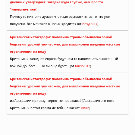
дневник утверждает: загадка куда глубже, чем просто
"инопланетяне!
Почему-то никто не думает что надо расплатится за то что уже
получено. Все мечтают о новых кредитах (от
Везунчик
)
Британская катастрофа: половина страны объявлена зоной
бедствия, урожай уничтожен, для миллионов введены жёсткие
ограничения на воду
Британия и западная европа будут чем-то напоминать выжженный
войной Донбасс.... . То ли еще будет... (от
faust2012
)
Британская катастрофа: половина страны объявлена зоной
бедствия, урожай уничтожен, для миллионов введены жёсткие
ограничения на воду
из Австралии привезут зерно- не переживай((Австралия это тоже
Британия. и потом карма их тебя не кас (от
Tihiro
)