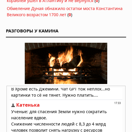
кораблей ушёл в Атлантику и не вернулся
(
0
)
бактерии, защищающие детей от
Обмеление Дуная обнажило остатки моста Константина
аллергии и астмы
Великого возрастом 1700 лет
(
0
)
02.08.2026 в 07:00
Стоматологи нашли простой способ
РАЗГОВОРЫ У КАМИНА
остановить кариес без сверления
30.07.2026 в 08:47
УЗИ поверхностных структур и
мягких тканей
29.07.2026 в 05:40
Пять чашек кофе в день улучшают
здоровье сердца
28.07.2026 в 10:23