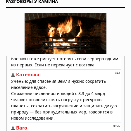
РАЗГОВОРЫ У КАМИНА
Кольца Венеры: обнаружение,
которое ждало своего часа десять
лет
03.08.2026 в 07:30
Ученые из Калифорнийского
технологического института нашли
доказательства “Что-то
катастрофическое” Случилось с
Нептуном В 1989 году
02.08.2026 в 09:15
Космический ураган из бездны:
ветер чёрной дыры оказался в сто
раз мощнее прежних
представлений
02.08.2026 в 09:00