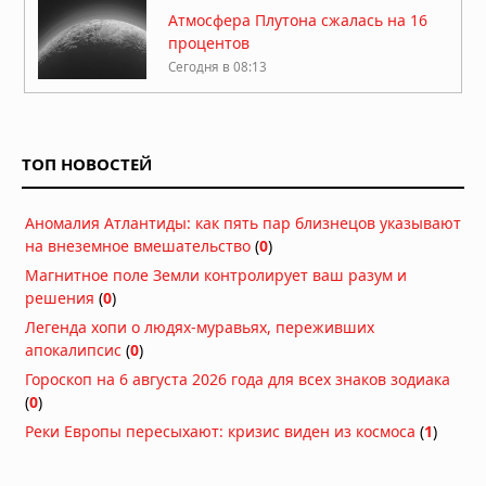
Атмосфера Плутона сжалась на 16
процентов
Сегодня в 08:13
Куда исчезла вода на Марсе: два
ответа на главную загадку Красной
планеты
ТОП НОВОСТЕЙ
04.08.2026 в 11:13
Астероиды: не хаос, а порядок,
Аномалия Атлантиды: как пять пар близнецов указывают
выстроенный за миллиарды лет
на внеземное вмешательство
(
0
)
04.08.2026 в 10:30
Магнитное поле Земли контролирует ваш разум и
решения
(
0
)
Как солнечный ветер лишил Марс
атмосферы: физический механизм
Легенда хопи о людях-муравьях, переживших
раскрыт
апокалипсис
(
0
)
04.08.2026 в 10:00
Гороскоп на 6 августа 2026 года для всех знаков зодиака
Марсоход обнаружил загадочное
(
0
)
поле «кожи окаменевшего дракона»
Реки Европы пересыхают: кризис виден из космоса
(
1
)
на Марсе
04.08.2026 в 08:34