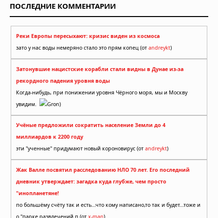
ПОСЛЕДНИЕ КОММЕНТАРИИ
Реки Европы пересыхают: кризис виден из космоса
зато у нас воды немеряно стало это прям копец (от
andreykt
)
Затонувшие нацистские корабли стали видны в Дунае из-за
рекордного падения уровня воды
Когда-нибудь, при понижении уровня Чёрного моря, мы и Москву
увидим.
Gron)
Учёные предложили сократить население Земли до 4
миллиардов к 2200 году
эти "ученные" придумают новый короновирус (от
andreykt
)
Жак Валле посвятил расследованию НЛО 70 лет. Его последний
дневник утверждает: загадка куда глубже, чем просто
"инопланетяне!
по большёму счёту так и есть...что кому написано,то так и будет...тоже и
о "парке развлечений п (от
x-man
)