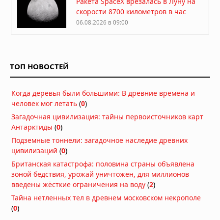
Ракета SpaceX врезалась в Луну на
скорости 8700 километров в час
06.08.2026 в 09:00
Атмосфера Плутона сжалась на 16
процентов
ТОП НОВОСТЕЙ
06.08.2026 в 08:13
Куда исчезла вода на Марсе: два
Когда деревья были большими: В древние времена и
ответа на главную загадку Красной
человек мог летать
(
0
)
планеты
04.08.2026 в 11:13
Загадочная цивилизация: тайны первоисточников карт
Антарктиды
(
0
)
Астероиды: не хаос, а порядок,
Подземные тоннели: загадочное наследие древних
выстроенный за миллиарды лет
цивилизаций
(
0
)
04.08.2026 в 10:30
Британская катастрофа: половина страны объявлена
Как солнечный ветер лишил Марс
зоной бедствия, урожай уничтожен, для миллионов
атмосферы: физический механизм
введены жёсткие ограничения на воду
(
2
)
раскрыт
Тайна нетленных тел в древнем московском некрополе
04.08.2026 в 10:00
(
0
)
Марсоход обнаружил загадочное