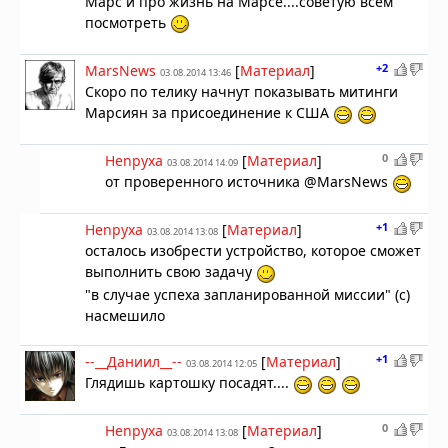
Марс и про жизнь на Марсе....советую всем
посмотреть
+2
MarsNews
[
Материал
]
03.08.2014 13:46
Скоро по телику начнут показывать митинги
Марсиян за присоединение к США
0
Henpyxa
[
Материал
]
03.08.2014 14:09
от проверенного источника @MarsNews
+1
Henpyxa
[
Материал
]
03.08.2014 13:08
осталось изобрести устройство, которое сможет
выполнить свою задачу
"в случае успеха запланированной миссии" (с)
насмешило
+1
--__Даниил__--
[
Материал
]
03.08.2014 12:05
Глядишь картошку посадят....
0
Henpyxa
[
Материал
]
03.08.2014 13:08