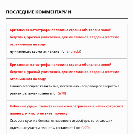
ПОСЛЕДНИЕ КОММЕНТАРИИ
Британская катастрофа: половина страны объявлена зоной
бедствия, урожай уничтожен, для миллионов введены жёсткие
ограничения на воду
ну нкаонецто карма их накажет (от
andreykt
)
Британская катастрофа: половина страны объявлена зоной
бедствия, урожай уничтожен, для миллионов введены жёсткие
ограничения на воду
Начало всеобщего катаклизма, постепенно набирающего скорость в
разных регионах планеты (от
Gr70
)
Небесные удары: таинственные «землетрясения в небе» сотрясают
планету, и никто не знает почему
Скорость кусочка болида, от взрывов в атмосфере, сотрясающих
отдельные участки планеты, составляет 1 (от
Gr70
)