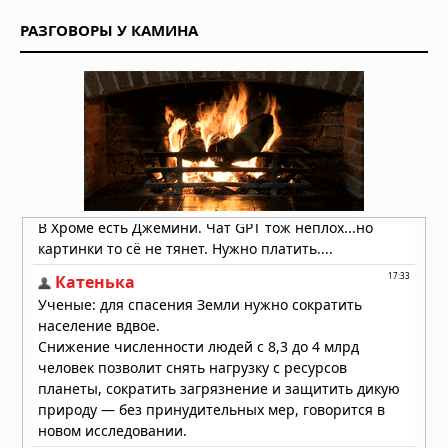
поле «кожи окаменевшего дракона»
РАЗГОВОРЫ У КАМИНА
на Марсе
04.08.2026 в 08:34
Кольца Венеры: обнаружение,
которое ждало своего часа десять
лет
03.08.2026 в 07:30
Ученые из Калифорнийского
технологического института нашли
доказательства “Что-то
катастрофическое” Случилось с
Нептуном В 1989 году
02.08.2026 в 09:15