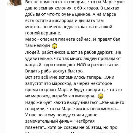
Вот не помню кто-то говорил, что на Марсе уже
давно земная колония. с 60-х годов. В шахтах
добывают что-то очень ценное. А на Марсе
есть остатки кислорода и дышать там
можно...но очень недолго, как на высокой
горной вершине.
Марс - опасная планета сейчас. И правят бал
там нелюди
Людей, работников шахт за рабов держат...Не
удивительно, что так много людей пропадают
каждый год и похищают НЛО и разное такое..
Видать рабы дохнут быстро.
Вот это всё мне вспомнилось теперь....Они
запустят это марсоход, а через некоторое
время откроют Марс и будут говорить, что это
их марсоход выработал кислород..
Надо же бует как-то выкручиваться...Раньше-то
говорили, что на Марсе жизнь невозможна...
У нас по этому поводу сняли давно
замечательный фильм "Четёртая
планета"...хотя он совсем не об этом, но про