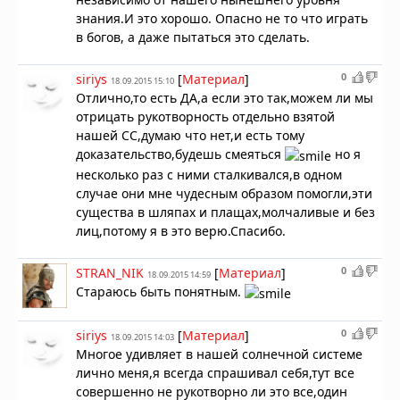
знания.И это хорошо. Опасно не то что играть
в богов, а даже пытаться это сделать.
0
siriys
[
Материал
]
18.09.2015 15:10
Отлично,то есть ДА,а если это так,можем ли мы
отрицать рукотворность отдельно взятой
нашей СС,думаю что нет,и есть тому
доказательство,будешь смеяться
но я
несколько раз с ними сталкивался,в одном
случае они мне чудесным образом помогли,эти
существа в шляпах и плащах,молчаливые и без
лиц,потому я в это верю.Спасибо.
0
STRAN_NIK
[
Материал
]
18.09.2015 14:59
Стараюсь быть понятным.
0
siriys
[
Материал
]
18.09.2015 14:03
Многое удивляет в нашей солнечной системе
лично меня,я всегда спрашивал себя,тут все
совершенно не рукотворно ли это все,один