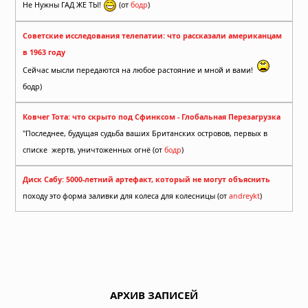
Не Нужны ГАД ЖЕ ТЫ!
(от
бодр
)
Советские исследования телепатии: что рассказали американцам
в 1963 году
Сейчас мысли передаются на любое растояние и мной и вами!
бодр)
Ковчег Тота: что скрыто под Сфинксом - Глобальная Перезагрузка
"Последнее, будущая судьба ваших Британских островов, первых в
списке жертв, уничтоженных огнё (от
бодр
)
Диск Сабу: 5000-летний артефакт, который не могут объяснить
походу это форма заливки для колеса для колесницы (от
andreykt
)
АРХИВ ЗАПИСЕЙ