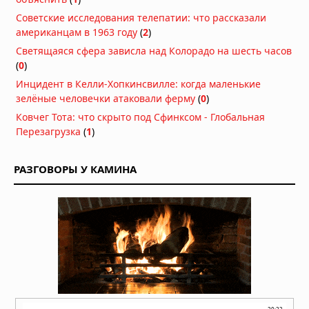
04.08.2026 в 11:13
Советские исследования телепатии: что рассказали
американцам в 1963 году
(
2
)
Астероиды: не хаос, а порядок,
Светящаяся сфера зависла над Колорадо на шесть часов
выстроенный за миллиарды лет
(
0
)
04.08.2026 в 10:30
Инцидент в Келли-Хопкинсвилле: когда маленькие
Как солнечный ветер лишил Марс
зелёные человечки атаковали ферму
(
0
)
атмосферы: физический механизм
Ковчег Тота: что скрыто под Сфинксом - Глобальная
раскрыт
Перезагрузка
(
1
)
04.08.2026 в 10:00
Марсоход обнаружил загадочное
РАЗГОВОРЫ У КАМИНА
поле «кожи окаменевшего дракона»
на Марсе
04.08.2026 в 08:34
Кольца Венеры: обнаружение,
которое ждало своего часа десять
лет
03.08.2026 в 07:30
Ученые из Калифорнийского
технологического института нашли
доказательства “Что-то