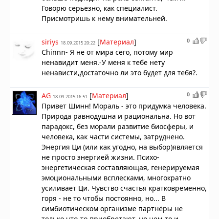
Говорю серьезно, как специалист.
Присмотришь к нему внимательней.
0
siriys
[
Материал
]
18.09.2015 20:22
Chinnn- Я не от мира сего, потому мир
ненавидит меня.-У меня к тебе нету
ненависти,достаточно ли это будет для тебя?.
0
AG
[
Материал
]
18.09.2015 16:51
Привет Шинн! Мораль - это придумка человека.
Природа равнодушна и рациональна. Но вот
парадокс, без морали развитие биосферы, и
человека, как части системы, затруднено.
Энергия Ци (или как угодно, на выбор)является
не просто энергией жизни. Психо-
энергетическая составляющая, генерируемая
эмоциональными всплесками, многократно
усиливает Ци. Чувство счастья кратковременно,
горя - не то чтобы постоянно, но... В
симбиотическом организме партнёры не
только что-то приобретают, но чем-то и