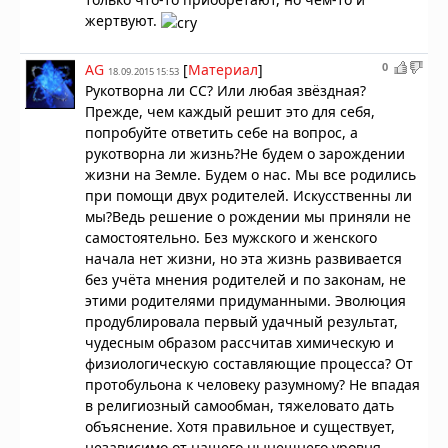
жертвуют.
0
AG
[
Материал
]
18.09.2015 15:53
Рукотворна ли СС? Или любая звёздная?
Прежде, чем каждый решит это для себя,
попробуйте ответить себе на вопрос, а
рукотворна ли жизнь?Не будем о зарождении
жизни на Земле. Будем о нас. Мы все родились
при помощи двух родителей. Искусственны ли
мы?Ведь решение о рождении мы приняли не
самостоятельно. Без мужского и женского
начала нет жизни, но эта жизнь развивается
без учёта мнения родителей и по законам, не
этими родителями придуманными. Эволюция
продублировала первый удачный результат,
чудесным образом рассчитав химическую и
физиологическую составляющие процесса? От
протобульона к человеку разумному? Не впадая
в религиозный самообман, тяжеловато дать
объяснение. Хотя правильное и существует,
независимо от нашего нынешнего уровня