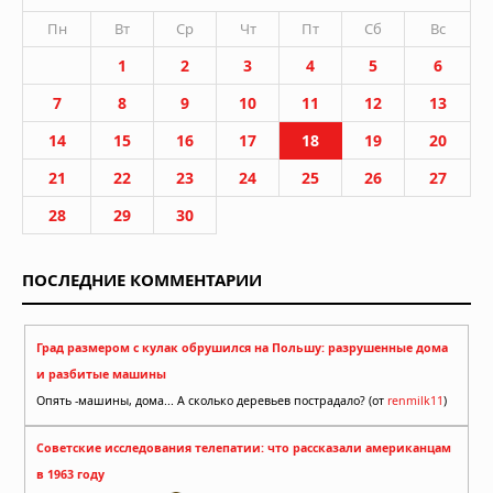
Пн
Вт
Ср
Чт
Пт
Сб
Вс
1
2
3
4
5
6
7
8
9
10
11
12
13
14
15
16
17
18
19
20
21
22
23
24
25
26
27
28
29
30
ПОСЛЕДНИЕ КОММЕНТАРИИ
Град размером с кулак обрушился на Польшу: разрушенные дома
и разбитые машины
Опять -машины, дома... А сколько деревьев пострадало? (от
renmilk11
)
Советские исследования телепатии: что рассказали американцам
в 1963 году