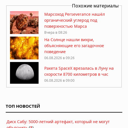
Похожие материалы
Марсоход Perseverance нашёл
органический углерод под
поверхностью Марса
Вчера в 08:26
На Солнце нашли вихри,
объясняющие его загадочное
поведение
06.08.2026 в 09:26
Ракета SpaceX врезалась в Луну на
скорости 8700 километров в час
06.08.2026 в 09:00
Атмосфера Плутона сжалась на 16
процентов
ТОП НОВОСТЕЙ
06.08.2026 в 08:13
Куда исчезла вода на Марсе: два
Диск Сабу: 5000-летний артефакт, который не могут
ответа на главную загадку Красной
объяснить
(
1
)
планеты