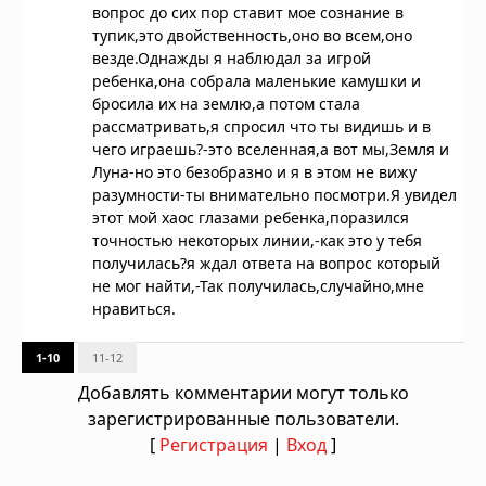
вопрос до сих пор ставит мое сознание в
тупик,это двойственность,оно во всем,оно
везде.Однажды я наблюдал за игрой
ребенка,она собрала маленькие камушки и
бросила их на землю,а потом стала
рассматривать,я спросил что ты видишь и в
чего играешь?-это вселенная,а вот мы,Земля и
Луна-но это безобразно и я в этом не вижу
разумности-ты внимательно посмотри.Я увидел
этот мой хаос глазами ребенка,поразился
точностью некоторых линии,-как это у тебя
получилась?я ждал ответа на вопрос который
не мог найти,-Так получилась,случайно,мне
нравиться.
1-10
11-12
Добавлять комментарии могут только
зарегистрированные пользователи.
[
Регистрация
|
Вход
]