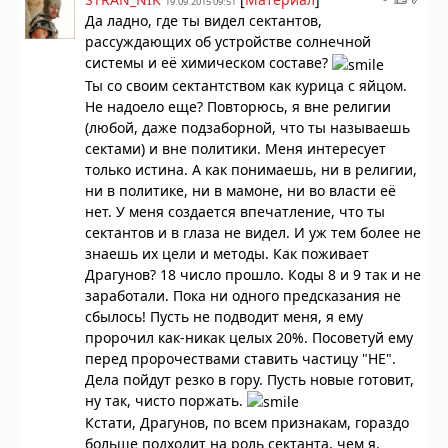
19.09.2015 09:51
Да ладно, где ты видел сектантов,
рассуждающих об устройстве солнечной
системы и её химическом составе?
Ты со своим сектантством как курица с яйцом.
Не надоело еще? Повторюсь, я вне религии
(любой, даже подзаборной, что ты называешь
сектами) и вне политики. Меня интересует
только истина. А как понимаешь, ни в религии,
ни в политике, ни в мамоне, ни во власти её
нет. У меня создается впечатление, что ты
сектантов и в глаза не видел. И уж тем более не
знаешь их цели и методы. Как поживает
Драгунов? 18 число прошло. Коды 8 и 9 так и не
заработали. Пока ни одного предсказания не
сбылось! Пусть не подводит меня, я ему
пророчил как-никак целых 20%. Посоветуй ему
перед пророчествами ставить частицу "НЕ".
Дела пойдут резко в гору. Пусть новые готовит,
ну так, чисто поржать.
Кстати, Драгунов, по всем признакам, гораздо
больше подходит на роль сектанта, чем я.