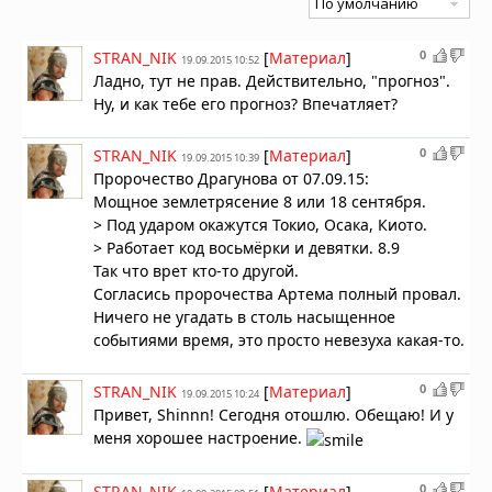
0
STRAN_NIK
[
Материал
]
19.09.2015 10:52
Ладно, тут не прав. Действительно, "прогноз".
Ну, и как тебе его прогноз? Впечатляет?
0
STRAN_NIK
[
Материал
]
19.09.2015 10:39
Пророчество Драгунова от 07.09.15:
Мощное землетрясение 8 или 18 сентября.
> Под ударом окажутся Токио, Осака, Киото.
> Работает код восьмёрки и девятки. 8.9
Так что врет кто-то другой.
Согласись пророчества Артема полный провал.
Ничего не угадать в столь насыщенное
событиями время, это просто невезуха какая-то.
0
STRAN_NIK
[
Материал
]
19.09.2015 10:24
Привет, Shinnn! Сегодня отошлю. Обещаю! И у
меня хорошее настроение.
0
STRAN_NIK
[
Материал
]