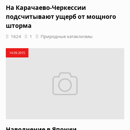
На Карачаево-Черкессии
подсчитывают ущерб от мощного
шторма
1624
1
Природные катаклизмы
14.09.2015
Наводнение в Японии