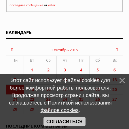
последнее сообщение
от
yater
КАЛЕНДАРЬ
Сентябрь 2015
Пн
Вт
Ср
Чт
Пт
Сб
Вс
1
2
3
4
5
6
7
8
9
10
11
12
13
Этот сайт использует файлы cookies для
более комфортной работы пользователя.
14
15
16
17
18
19
20
Продолжая просмотр страниц сайта, вы
21
22
23
24
25
26
27
соглашаетесь с
Политикой использования
28
29
30
файлов cookies
.
СОГЛАСИТЬСЯ
ПОСЛЕДНИЕ КОММЕНТАРИИ