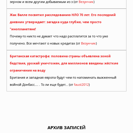
зерном и всем другим добываемым из з (от
Везунчик
)
Жак Валле посвятил расследованию НЛО 70 лет. Его последний
дневник утверждает: загадка куда глубже, чем просто
"инопланетяне!
Почему-то никто не думает что надо расплатится за то что уже
получено. Все мечтают о новых кредитах (от
Везунчик
)
Британская катастрофа: половина страны объявлена зоной
бедствия, урожай уничтожен, для миллионов введены жёсткие
ограничения на воду
Британия и западная европа будут чем-то напоминать выжженный
войной Донбасс.... . То ли еще будет... (от
faust2012
)
АРХИВ ЗАПИСЕЙ