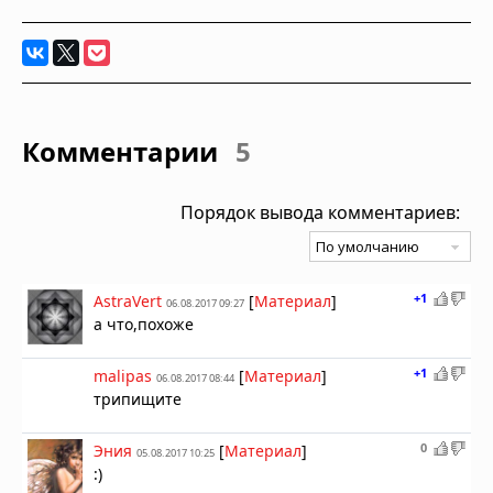
Комментарии
5
Порядок вывода комментариев:
+1
AstraVert
[
Материал
]
06.08.2017 09:27
а что,похоже
+1
malipas
[
Материал
]
06.08.2017 08:44
трипищите
0
Эния
[
Материал
]
05.08.2017 10:25
:)