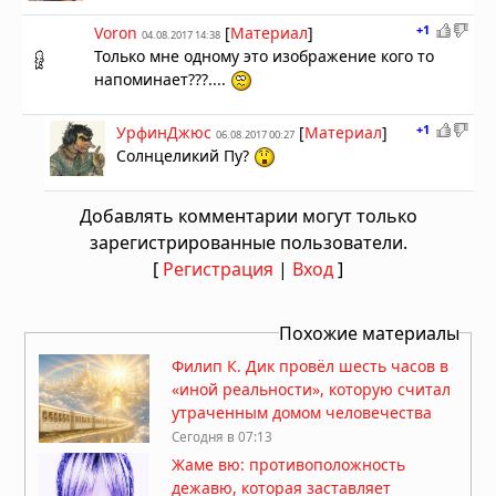
+1
Voron
[
Материал
]
04.08.2017 14:38
Только мне одному это изображение кого то
напоминает???....
+1
УрфинДжюс
[
Материал
]
06.08.2017 00:27
Солнцеликий Пу?
Добавлять комментарии могут только
зарегистрированные пользователи.
[
Регистрация
|
Вход
]
Похожие материалы
Филип К. Дик провёл шесть часов в
«иной реальности», которую считал
утраченным домом человечества
Сегодня в 07:13
Жаме вю: противоположность
дежавю, которая заставляет