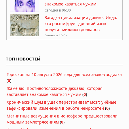
знакомое казаться чужим
Сегодня в 06:30
Загадка цивилизации долины Инда:
кто расшифрует древний язык
получит миллион долларов
Вчера в 10:04
Солнце погаснет, планеты
выстроятся в ряд, звёзды упадут:
что предвещает 12 августа 2026
ТОП НОВОСТЕЙ
года
Вчера в 09:37
Гороскоп на 10 августа 2026 года для всех знаков зодиака
Исчезновение правителя Мали:
(
0
)
флот из двух тысяч кораблей ушёл в
Атлантику и не вернулся
Жаме вю: противоположность дежавю, которая
Вчера в 09:17
заставляет знакомое казаться чужим
(
0
)
Восемь выживших: почему более
Хронический шум в ушах перестраивает мозг: учёные
семисот легенд о Потопе называют
зафиксировали изменения в работе нейросетей
(
0
)
одно и то же число
Магнитные возмущения в ионосфере предшествовали
08.08.2026 в 10:54
мощным землетрясениям
(
0
)
Феномен двойников и