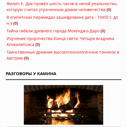
Филип К. Дик провёл шесть часов в «иной реальности»,
режим чрезвычайной ситуации из-
которую считал утраченным домом человечества
(
0
)
за лесных пожаров, более 20 тысяч
человек эвакуированы
В египетских пирамидах зашифрована дата - 10450 г. до
Вчера в 09:24
н.э
(
0
)
Град размером с кулак обрушился на
Тайна гибели древнего города Мохенджо-Даро
(
0
)
Польшу: разрушенные дома и
Изучение пророчества Конца света: Четыре всадника
разбитые машины
Апокалипсиса
(
0
)
07.08.2026 в 15:34
Таинственные древние высокотехнологичные тоннели в
Тайфун «Дельфин» приближается к
Австрии
(
0
)
Японии: эвакуация и отмена 500
рейсов
07.08.2026 в 12:31
РАЗГОВОРЫ У КАМИНА
Нидерланды исчерпали все
средства борьбы с засухой
07.08.2026 в 09:06
Затонувшие нацистские корабли
стали видны в Дунае из-за
рекордного падения уровня воды
05.08.2026 в 16:01