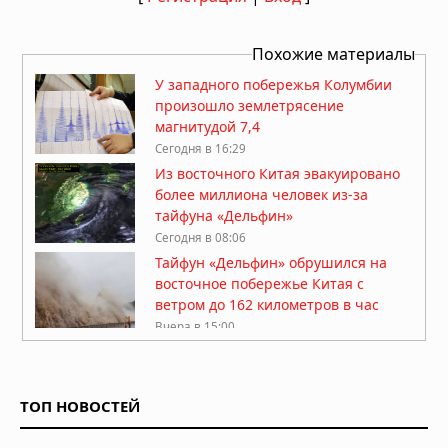
Похожие материалы
У западного побережья Колумбии
произошло землетрясение
магнитудой 7,4
Сегодня в 16:29
Из восточного Китая эвакуировано
более миллиона человек из-за
тайфуна «Дельфин»
Сегодня в 08:06
Тайфун «Дельфин» обрушился на
восточное побережье Китая с
ветром до 162 километров в час
Вчера в 15:00
В Японии после землетрясения
магнитудой 7,1 образовался разлом
длиной 33 километра
ТОП НОВОСТЕЙ
Вчера в 10:08
В Британской Колумбии объявлен