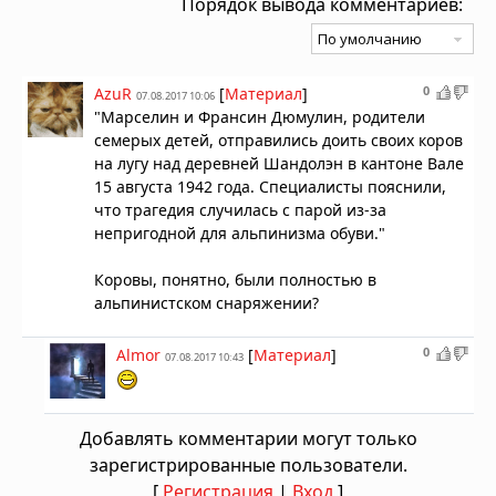
Порядок вывода комментариев:
0
AzuR
[
Материал
]
07.08.2017 10:06
"Марселин и Франсин Дюмулин, родители
семерых детей, отправились доить своих коров
на лугу над деревней Шандолэн в кантоне Вале
15 августа 1942 года. Специалисты пояснили,
что трагедия случилась с парой из-за
непригодной для альпинизма обуви."
Коровы, понятно, были полностью в
альпинистском снаряжении?
0
Almor
[
Материал
]
07.08.2017 10:43
Добавлять комментарии могут только
зарегистрированные пользователи.
[
Регистрация
|
Вход
]