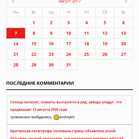
Август 2017
Пн
Вт
Ср
Чт
Пт
Сб
Вс
1
2
3
4
5
6
7
8
9
10
11
12
13
14
15
16
17
18
19
20
21
22
23
24
25
26
27
28
29
30
31
ПОСЛЕДНИЕ КОММЕНТАРИИ
Солнце погаснет, планеты выстроятся в ряд, звёзды упадут: что
предвещает 12 августа 2026 года
тревожники возбудились
andreykt)
Британская катастрофа: половина страны объявлена зоной
бедствия, урожай уничтожен, для миллионов введены жёсткие