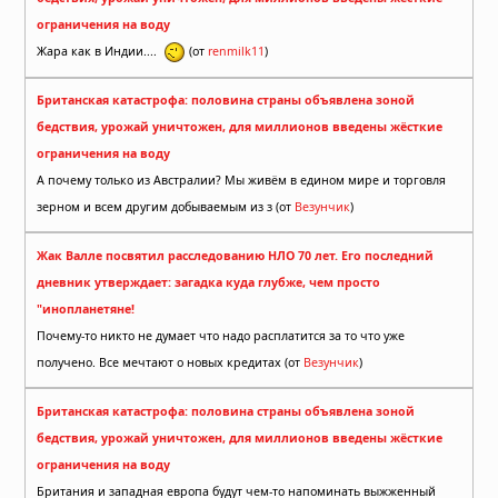
ограничения на воду
Жара как в Индии....
(от
renmilk11
)
Британская катастрофа: половина страны объявлена зоной
бедствия, урожай уничтожен, для миллионов введены жёсткие
ограничения на воду
А почему только из Австралии? Мы живём в едином мире и торговля
зерном и всем другим добываемым из з (от
Везунчик
)
Жак Валле посвятил расследованию НЛО 70 лет. Его последний
дневник утверждает: загадка куда глубже, чем просто
"инопланетяне!
Почему-то никто не думает что надо расплатится за то что уже
получено. Все мечтают о новых кредитах (от
Везунчик
)
Британская катастрофа: половина страны объявлена зоной
бедствия, урожай уничтожен, для миллионов введены жёсткие
ограничения на воду
Британия и западная европа будут чем-то напоминать выжженный