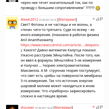
через нее течет з
начительный ток
, как по
проводу с
большим сопротивление
м" ??????
0
Alexei2012
[
Материал
]
07.08.2017 23:16
Свет? Фотоны и не частицы и не волны, а
«тени» чего-то третьего. Судя по всему – из
иного измерения. (показано в работах физика
Anil Ananthaswamy
https://www.newscientist.com/article....deepens
). Какого? Давно математик Калутца показал.
Ужасно расстроив Эйнштейна. После того, как
он ввёл в формулы Эйнштейна 5-ое измерения
и получил … теорию электромагнетизма
Максвелла. А М- струнная теория постулирует,
что свет есть «рябь» на поверхности мембраны
5-го измерения. Так что источник энергии
шаровой молнии может находиться в ином
измерении. Что «приборно» зафиксировать
сложно в настоящее время.
-1
discover
[
Материал
]
07.08.2017 18:30