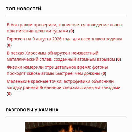
созданный атомным взрывом
ТОП НОВОСТЕЙ
Сегодня в 07:00
Неведомый поворот: ядро Земли
В Австралии проверили, как меняется поведение львов
изменило направление под Тихим
при питании целыми тушами
(
0
)
океаном
Вчера в 10:06
Гороскоп на 9 августа 2026 года для всех знаков зодиака
(
0
)
Искусственный интеллект написал
В песках Хиросимы обнаружен неизвестный
геном вируса — и он заработал
металлический сплав, созданный атомным взрывом
(
0
)
07.08.2026 в 08:59
Физики измерили отрицательное время: фотоны
проходят сквозь атомы быстрее, чем должны
(
0
)
Вопреки мифам: мужское либидо
достигает пика в 40 лет, а не в 20
Маленькие красные точки: астрофизики объяснили
загадку ранней Вселенной сверхмассивными звёздами
07.08.2026 в 07:00
(
0
)
Гипотеза живого космоса: Вселенная
может быть разумной
РАЗГОВОРЫ У КАМИНА
06.08.2026 в 09:18
ДНК ребёнка может предсказать