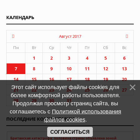
КАЛЕНДАРЬ
Август 2017
Пн
Вт
Ср
Чт
Пт
Сб
Вс
1
2
3
4
5
6
7
8
9
10
11
12
13
14
15
16
17
18
19
20
Этот сайт использует файлы cookies для
21
22
23
24
25
26
27
более комфортной работы пользователя.
28
29
30
31
Продолжая просмотр страниц сайта, вы
соглашаетесь с
Политикой использования
ПОСЛЕДНИЕ КОММЕНТАРИИ
файлов cookies
.
СОГЛАСИТЬСЯ
Британская катастрофа: половина страны объявлена зоной