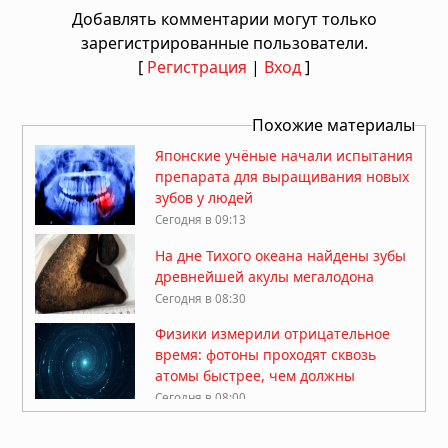
Добавлять комментарии могут только
зарегистрированные пользователи.
[
Регистрация
|
Вход
]
Похожие материалы
Японские учёные начали испытания
препарата для выращивания новых
зубов у людей
Сегодня в 09:13
На дне Тихого океана найдены зубы
древнейшей акулы мегалодона
Сегодня в 08:30
Физики измерили отрицательное
время: фотоны проходят сквозь
атомы быстрее, чем должны
Сегодня в 08:00
В песках Хиросимы обнаружен
неизвестный металлический сплав,