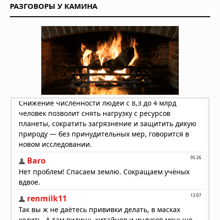
РАЗГОВОРЫ У КАМИНА
2026 году движется к побережью
Восточной Азии
01.08.2026 в 15:17
Землетрясение в Италии: магнитуда
4,7 у Неаполя, повреждения и
отключения электроэнергии
01.08.2026 в 09:32
Подводный супервулкан Кикай
заполняется свежей магмой: новое
исследование раскрывает механизм
перезарядки гигантских кальдер
01.08.2026 в 08:30
Необычный торнадо ударил по
одному пригороду Чикаго дважды
31.07.2026 в 08:20
Лесные пожары объявлены
«угрозой национальной
безопасности» в Европе, пламя
распространилось на Грецию и