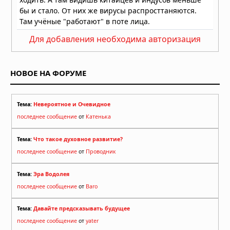
Великобританию
30.07.2026 в 13:57
Бразилию накрыли мощные
Для добавления необходима авторизация
ураганы: пять человек погибли,
тысячи людей не смогли добраться
до дома
НОВОЕ НА ФОРУМЕ
30.07.2026 в 12:02
Землетрясение в Японии: число
погибших достигло 13, спасатели
Тема:
Невероятное и Очевидное
ищут выживших
последнее сообщение
от
Катенька
29.07.2026 в 13:51
Тема:
Что такое духовное развитие?
последнее сообщение
от
Проводник
Тема:
Эра Водолея
последнее сообщение
от
Baro
Тема:
Давайте предсказывать будущее
последнее сообщение
от
yater