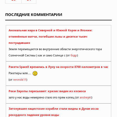
ПОСЛЕДНИЕ КОММЕНТАРИИ
Аномальная жара в Северной и Южной Корее и Японии:
отменённые матчи, погибшие львы и десятки тысяч
пострадавших
Земля перемещается во внутренние области энергетического тора
Солнечной Систмы ( как и само Солнце с (от
бодр
)
Ракета SpaceX врезалась в Луну на скорости 8700 километров в час
Рэкетиры мля....
(от
renmilk11
)
Реки Европы пересыхают: кризис виден из космоса
зато у нас воды немеряно стало это прям копец (от
andreykt
)
Затонувшие нацистские корабли стали видны в Дунае из-за
рекордного падения уровня воды