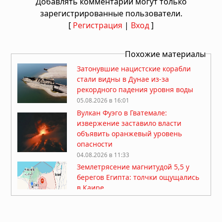
Добавлять комментарии могут только
зарегистрированные пользователи.
[
Регистрация
|
Вход
]
Похожие материалы
Затонувшие нацистские корабли
стали видны в Дунае из-за
рекордного падения уровня воды
05.08.2026 в 16:01
Вулкан Фуэго в Гватемале:
извержение заставило власти
объявить оранжевый уровень
опасности
04.08.2026 в 11:33
Землетрясение магнитудой 5,5 у
берегов Египта: толчки ощущались
в Каире
03.08.2026 в 06:38
Супертайфун «Дельфин»: пятый
циклон максимальной мощности в