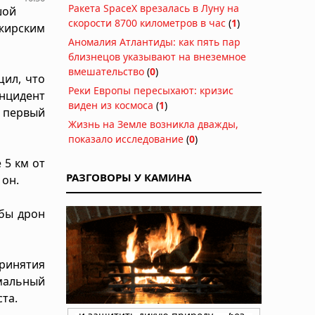
Ракета SpaceX врезалась в Луну на
шой
скорости 8700 километров в час
(
1
)
жирским
Аномалия Атлантиды: как пять пар
близнецов указывают на внеземное
вмешательство
(
0
)
ил, что
Реки Европы пересыхают: кризис
нцидент
виден из космоса
(
1
)
о первый
Жизнь на Земле возникла дважды,
показало исследование
(
0
)
 5 км от
РАЗГОВОРЫ У КАМИНА
 он.
 бы дрон
ринятия
мальный
та.