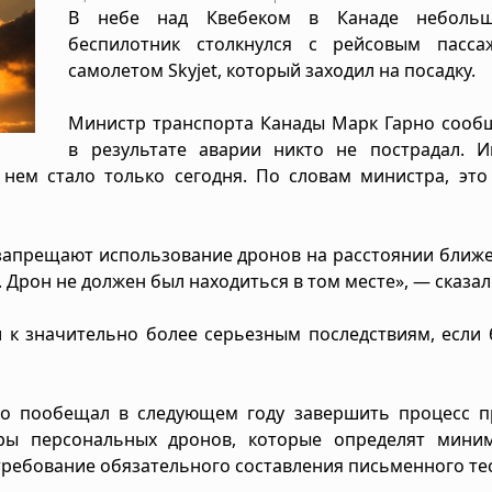
В небе над Квебеком в Канаде неболь
беспилотник столкнулся с рейсовым пасса
самолетом Skyjet, который заходил на посадку.
Министр транспорта Канады Марк Гарно сообщ
в результате аварии никто не пострадал. И
 нем стало только сегодня. По словам министра, эт
запрещают использование дронов на расстоянии ближе
 Дрон не должен был находиться в том месте», — сказал
и к значительно более серьезным последствиям, если
но пообещал в следующем году завершить процесс п
еры персональных дронов, которые определят мини
требование обязательного составления письменного тес