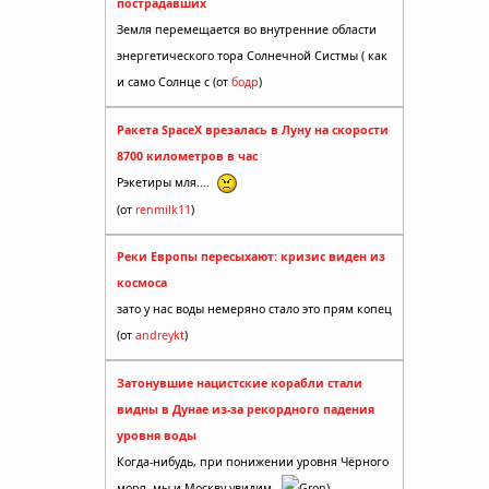
пострадавших
Земля перемещается во внутренние области
энергетического тора Солнечной Систмы ( как
и само Солнце с (от
бодр
)
Ракета SpaceX врезалась в Луну на скорости
8700 километров в час
Рэкетиры мля....
(от
renmilk11
)
Реки Европы пересыхают: кризис виден из
космоса
зато у нас воды немеряно стало это прям копец
(от
andreykt
)
Затонувшие нацистские корабли стали
видны в Дунае из-за рекордного падения
уровня воды
Когда-нибудь, при понижении уровня Чёрного
моря, мы и Москву увидим.
Gron)