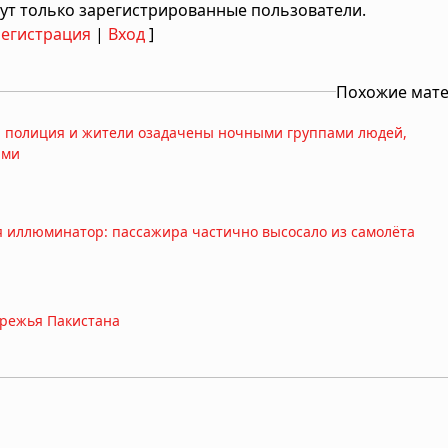
ут только зарегистрированные пользователи.
Регистрация
|
Вход
]
Похожие мат
: полиция и жители озадачены ночными группами людей,
ами
ся иллюминатор: пассажира частично высосало из самолёта
ережья Пакистана
ка насмерть затоптало стадо слонов в Габоне