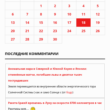
1
2
3
4
5
6
7
8
9
10
11
12
13
14
15
16
17
18
19
20
21
22
23
24
25
26
27
28
29
30
ПОСЛЕДНИЕ КОММЕНТАРИИ
Аномальная жара в Северной и Южной Корее и Японии:
отменённые матчи, погибшие львы и десятки тысяч
пострадавших
Земля перемещается во внутренние области энергетического тора
Солнечной Систмы ( как и само Солнце с (от
бодр
)
Ракета SpaceX врезалась в Луну на скорости 8700 километров в час
Рэкетиры мля....