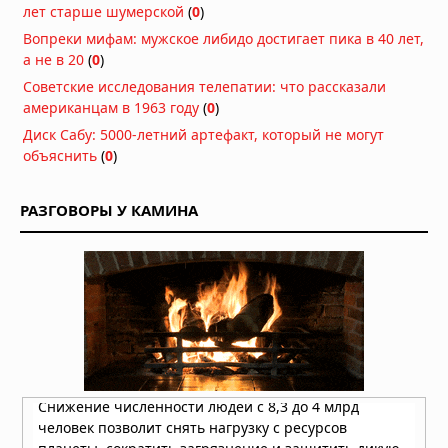
лет старше шумерской
(
0
)
Магнитное поле Земли
Вопреки мифам: мужское либидо достигает пика в 40 лет,
контролирует ваш разум и решения
а не в 20
(
0
)
Вчера в 08:24
Советские исследования телепатии: что рассказали
американцам в 1963 году
(
0
)
Секрет мотивации раскрыт: в мозге
есть особые клетки
Диск Сабу: 5000-летний артефакт, который не могут
объяснить
(
0
)
Вчера в 08:11
Неандертальцы исчезли из-за
РАЗГОВОРЫ У КАМИНА
слабых социальных связей,
выяснили учёные
Вчера в 08:08
Эль-Ниньо 2026 года не станет
супер-Эль-Ниньо, заявил учёный
05.08.2026 в 09:30
На Таманском полуострове найдены
останки древних слонов — предков
мамонтов
05.08.2026 в 09:00