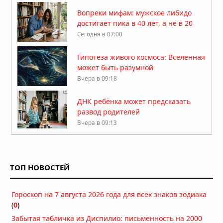
Вопреки мифам: мужское либидо
достигает пика в 40 лет, а не в 20
Сегодня в 07:00
Гипотеза живого космоса: Вселенная
может быть разумной
Вчера в 09:18
ДНК ребёнка может предсказать
развод родителей
Вчера в 09:13
Мозг не всегда разлагается: учёные
выяснили, почему человеческий
мозг сохраняется тысячи лет
ТОП НОВОСТЕЙ
Вчера в 09:11
Жизнь на Земле возникла дважды,
Гороскоп на 7 августа 2026 года для всех знаков зодиака
показало исследование
(
0
)
Вчера в 09:06
Забытая табличка из Диспилио: письменность на 2000