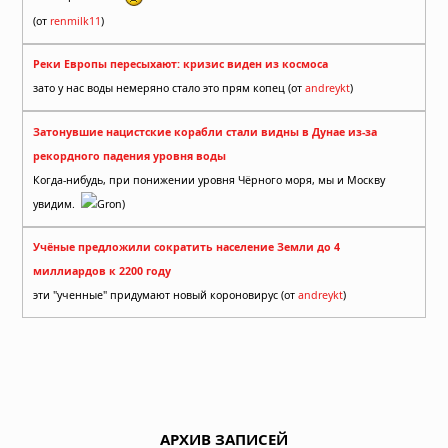
(от
renmilk11
)
Реки Европы пересыхают: кризис виден из космоса
зато у нас воды немеряно стало это прям копец (от
andreykt
)
Затонувшие нацистские корабли стали видны в Дунае из-за
рекордного падения уровня воды
Когда-нибудь, при понижении уровня Чёрного моря, мы и Москву
увидим.
Gron)
Учёные предложили сократить население Земли до 4
миллиардов к 2200 году
эти "ученные" придумают новый короновирус (от
andreykt
)
АРХИВ ЗАПИСЕЙ