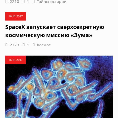
2210
1
Тайны истории
16.11.2017
SpaceX запускает сверхсекретную
космическую миссию «Зума»
2773
1
Космос
16.11.2017