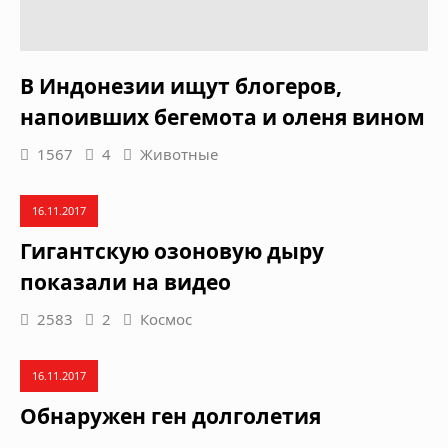
В Индонезии ищут блогеров,
напоивших бегемота и оленя вином
1567
4
Животные
16.11.2017
Гигантскую озоновую дыру
показали на видео
2583
2
Космос
16.11.2017
Обнаружен ген долголетия