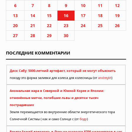
6
7
8
9
10
11
12
13
14
15
16
17
18
19
20
21
22
23
24
25
26
27
28
29
30
ПОСЛЕДНИЕ КОММЕНТАРИИ
Диск Сабу: 5000-летний артефакт, который не могут объяснить
походу это форма заливки для колеса для колесницы (от
andreykt
)
Аномальная жара в Северной и Южной Корее и Японии:
отменённые матчи, погибшие львы и десятки тысяч
пострадавших
Земля перемещается во внутренние области энергетического тора
Солнечной Систмы ( как и само Солнце с (от
бодр
)
Ракета SpaceX врезалась в Луну на скорости 8700 километров в час