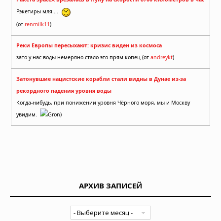
Рэкетиры мля....
(от
renmilk11
)
Реки Европы пересыхают: кризис виден из космоса
зато у нас воды немеряно стало это прям копец (от
andreykt
)
Затонувшие нацистские корабли стали видны в Дунае из-за
рекордного падения уровня воды
Когда-нибудь, при понижении уровня Чёрного моря, мы и Москву
увидим.
Gron)
АРХИВ ЗАПИСЕЙ