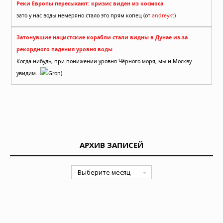
Реки Европы пересыхают: кризис виден из космоса
зато у нас воды немеряно стало это прям копец (от
andreykt
)
Затонувшие нацистские корабли стали видны в Дунае из-за
рекордного падения уровня воды
Когда-нибудь, при понижении уровня Чёрного моря, мы и Москву
увидим.
Gron)
АРХИВ ЗАПИСЕЙ