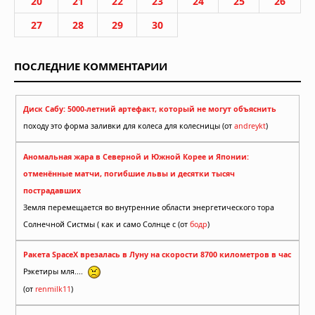
20
21
22
23
24
25
26
27
28
29
30
ПОСЛЕДНИЕ КОММЕНТАРИИ
Диск Сабу: 5000-летний артефакт, который не могут объяснить
походу это форма заливки для колеса для колесницы (от
andreykt
)
Аномальная жара в Северной и Южной Корее и Японии:
отменённые матчи, погибшие львы и десятки тысяч
пострадавших
Земля перемещается во внутренние области энергетического тора
Солнечной Систмы ( как и само Солнце с (от
бодр
)
Ракета SpaceX врезалась в Луну на скорости 8700 километров в час
Рэкетиры мля....
(от
renmilk11
)