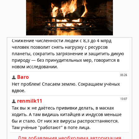
перезарядки гигантских кальдер
01.08.2026 в 08:30
Необычный торнадо ударил по
одному пригороду Чикаго дважды
31.07.2026 в 08:20
Лесные пожары объявлены
«угрозой национальной
безопасности» в Европе, пламя
распространилось на Грецию и
Великобританию
30.07.2026 в 13:57
Для добавления необходима авторизация