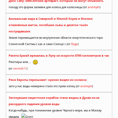
Диск Сабу: 5000-летний артефакт, который не могут объяснить
походу это форма заливки для колеса для колесницы (от
andreykt
)
Аномальная жара в Северной и Южной Корее и Японии:
отменённые матчи, погибшие львы и десятки тысяч
пострадавших
Земля перемещается во внутренние области энергетического тора
Солнечной Систмы ( как и само Солнце с (от
бодр
)
Ракета SpaceX врезалась в Луну на скорости 8700 километров в час
Рэкетиры мля....
(от
renmilk11
)
Реки Европы пересыхают: кризис виден из космоса
зато у нас воды немеряно стало это прям копец (от
andreykt
)
Затонувшие нацистские корабли стали видны в Дунае из-за
рекордного падения уровня воды
Когда-нибудь, при понижении уровня Чёрного моря, мы и Москву
увидим.
Gron)