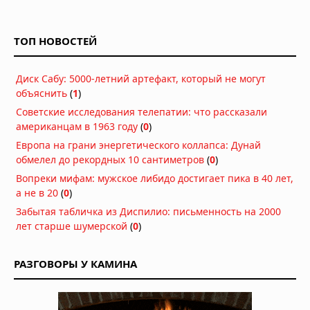
Вулкан Фуэго в Гватемале:
извержение заставило власти
объявить оранжевый уровень
ТОП НОВОСТЕЙ
опасности
04.08.2026 в 11:33
Диск Сабу: 5000-летний артефакт, который не могут
Землетрясение магнитудой 5,5 у
объяснить
(
1
)
берегов Египта: толчки ощущались
в Каире
Советские исследования телепатии: что рассказали
03.08.2026 в 06:38
американцам в 1963 году
(
0
)
Супертайфун «Дельфин»: пятый
Европа на грани энергетического коллапса: Дунай
циклон максимальной мощности в
обмелел до рекордных 10 сантиметров
(
0
)
2026 году движется к побережью
Вопреки мифам: мужское либидо достигает пика в 40 лет,
Восточной Азии
а не в 20
(
0
)
01.08.2026 в 15:17
Забытая табличка из Диспилио: письменность на 2000
Землетрясение в Италии: магнитуда
лет старше шумерской
(
0
)
4,7 у Неаполя, повреждения и
отключения электроэнергии
01.08.2026 в 09:32
РАЗГОВОРЫ У КАМИНА
Подводный супервулкан Кикай
заполняется свежей магмой: новое
исследование раскрывает механизм