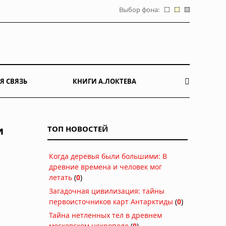
Выбор фона:
Я СВЯЗЬ
КНИГИ А.ЛОКТЕВА
и
ТОП НОВОСТЕЙ
Когда деревья были большими: В
древние времена и человек мог
летать
(
0
)
Загадочная цивилизация: тайны
первоисточников карт Антарктиды
(
0
)
Тайна нетленных тел в древнем
московском некрополе
(
0
)