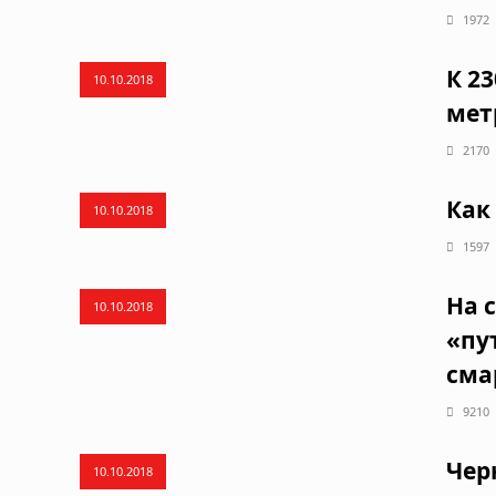
1972
К 2
10.10.2018
мет
2170
Как
10.10.2018
1597
На 
10.10.2018
«пу
сма
9210
Чер
10.10.2018