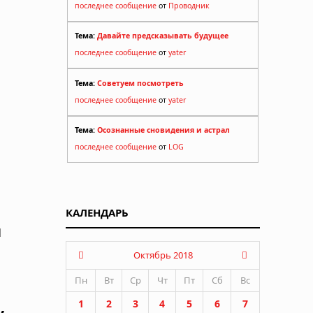
последнее сообщение
от
Проводник
Тема:
Давайте предсказывать будущее
последнее сообщение
от
yater
Тема:
Советуем посмотреть
последнее сообщение
от
yater
Тема:
Осознанные сновидения и астрал
последнее сообщение
от
LOG
КАЛЕНДАРЬ
й
Октябрь 2018
Пн
Вт
Ср
Чт
Пт
Сб
Вс
1
2
3
4
5
6
7