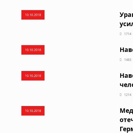
Ура
10.10.2018
уси
1714
Нав
10.10.2018
1483
Нав
10.10.2018
чел
1214
Мед
10.10.2018
оте
Гер