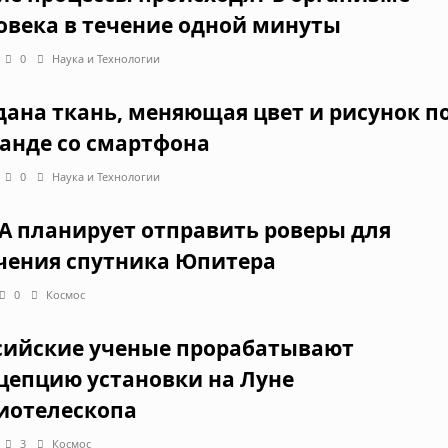
овека в течение одной минуты
0
Наука и Технологии
дана ткань, меняющая цвет и рисунок п
анде со смартфона
0
Наука и Технологии
A планирует отправить роверы для
чения спутника Юпитера
0
Космос
сийские ученые прорабатывают
цепцию установки на Луне
иотелескопа
3
Космос