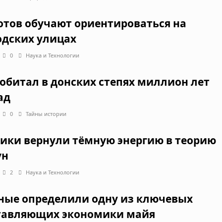
отов обучают ориентироваться на
одских улицах
0
Наука и Технологии
 обитал в донских степях миллион лет
ад
0
Тайны истории
ики вернули тёмную энергию в теорию
ун
2
Наука и Технологии
ные определили одну из ключевых
тавляющих экономики майя