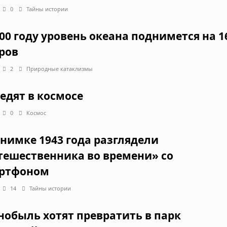
0
Тайны истории
300 году уровень океана поднимется на 1
ров
2
Природные катаклизмы
 едят в космосе
0
Космос
снимке 1943 года разглядели
тешественника во времени» со
ртфоном
14
Тайны истории
нобыль хотят превратить в парк