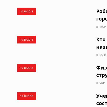
Роб
10.10.2018
гор
1029
Кто
10.10.2018
наз
2500
Физ
10.10.2018
стр
2011
Учё
10.10.2018
сос