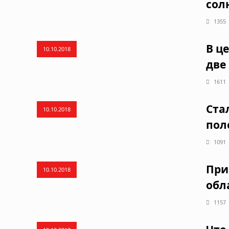
сол
1355
В ц
10.10.2018
две
1611
Ста
10.10.2018
пол
1091
При
10.10.2018
обл
1157