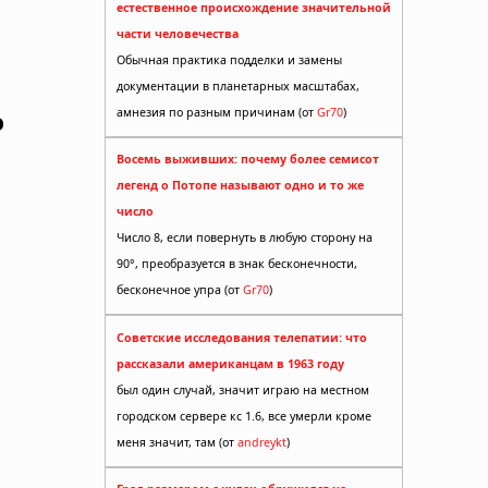
естественное происхождение значительной
части человечества
Обычная практика подделки и замены
документации в планетарных масштабах,
амнезия по разным причинам (от
Gr70
)
о
Восемь выживших: почему более семисот
легенд о Потопе называют одно и то же
число
Число 8, если повернуть в любую сторону на
90°, преобразуется в знак бесконечности,
бесконечное упра (от
Gr70
)
Советские исследования телепатии: что
рассказали американцам в 1963 году
был один случай, значит играю на местном
городском сервере кс 1.6, все умерли кроме
меня значит, там (от
andreykt
)