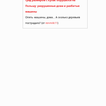
Град размером с кулак обрушился на
Польшу: разрушенные дома и разбитые
машины
Опять -машины, дома... А сколько деревьев
пострадало? (от
renmilk11
)