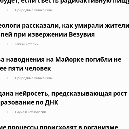
 будет, если съесть радиоактивную пищ
0
Природные катаклизмы
еологи рассказали, как умирали жител
пей при извержении Везувия
3
Тайны истории
за наводнения на Майорке погибли не
ее пяти человек
0
Природные катаклизмы
дана нейросеть, предсказывающая рост
бразование по ДНК
0
Наука и Технологии
ие процессы происходят в организме