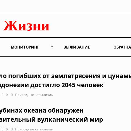
МОНИТОРИНГ
ВЫЖИВАНИЕ
ОБРАТНА
ло погибших от землетрясения и цунам
ндонезии достигло 2045 человек
0
Природные катаклизмы
лубинах океана обнаружен
вительный вулканический мир
0
Природные катаклизмы