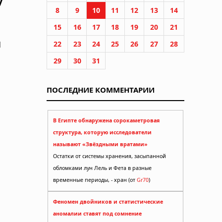
у
8
9
10
11
12
13
14
15
16
17
18
19
20
21
и
22
23
24
25
26
27
28
29
30
31
ПОСЛЕДНИЕ КОММЕНТАРИИ
В Египте обнаружена сорокаметровая
структура, которую исследователи
называют «Звёздными вратами»
Остатки от системы хранения, засыпанной
обломками лун Лель и Фета в разные
временные периоды, - хран (от
Gr70
)
Феномен двойников и статистические
аномалии ставят под сомнение