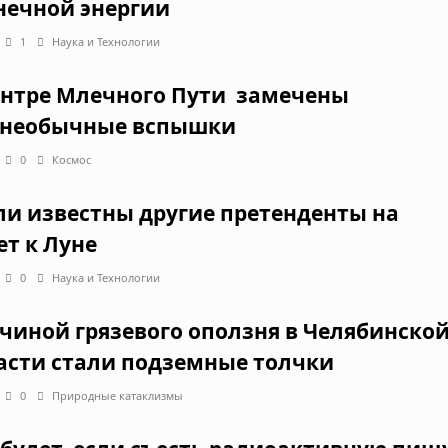
нечной энергии
1
Наука и Технологии
ентре Млечного Пути замечены
 необычные вспышки
0
Космос
ли известны другие претенденты на
ет к Луне
0
Наука и Технологии
чиной грязевого оползня в Челябинско
асти стали подземные толчки
0
Природные катаклизмы