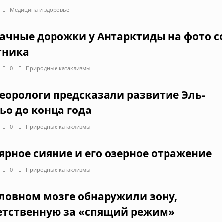
Медицина и здоровье
ачные дорожки у Антарктиды на фото с
тника
0
Природные катаклизмы
еорологи предсказали развитие Эль-
ьо до конца года
0
Природные катаклизмы
ярное сияние и его озерное отражение
0
Природные катаклизмы
оловном мозге обнаружили зону,
етственную за «спящий режим»