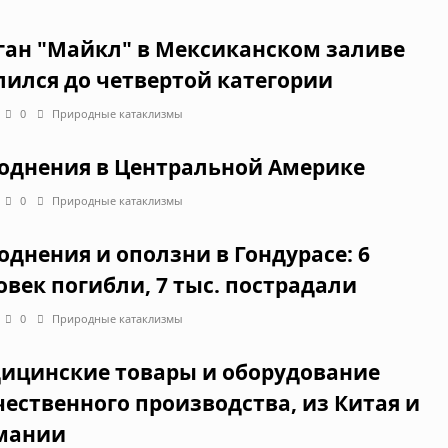
ган "Майкл" в Мексиканском заливе
лился до четвертой категории
0
Природные катаклизмы
однения в Центральной Америке
0
Природные катаклизмы
однения и оползни в Гондурасе: 6
овек погибли, 7 тыс. пострадали
0
Природные катаклизмы
ицинские товары и оборудование
чественного производства, из Китая и
мании