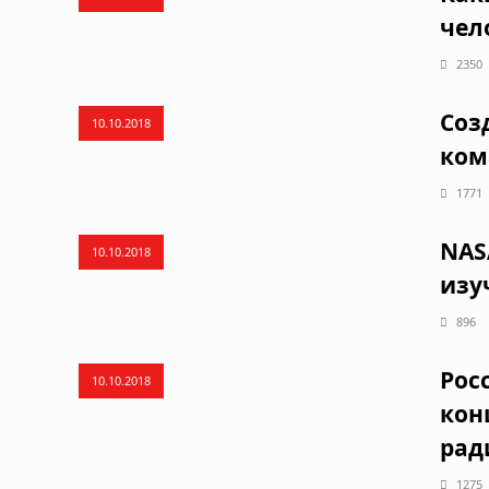
чел
2350
Соз
10.10.2018
ком
1771
NAS
10.10.2018
изу
896
Рос
10.10.2018
кон
рад
1275