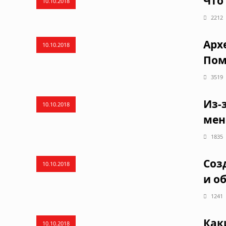
Что
10.10.2018
2212
Арх
10.10.2018
Пом
3519
Из-
10.10.2018
мен
1835
Соз
10.10.2018
и о
1241
Как
10.10.2018