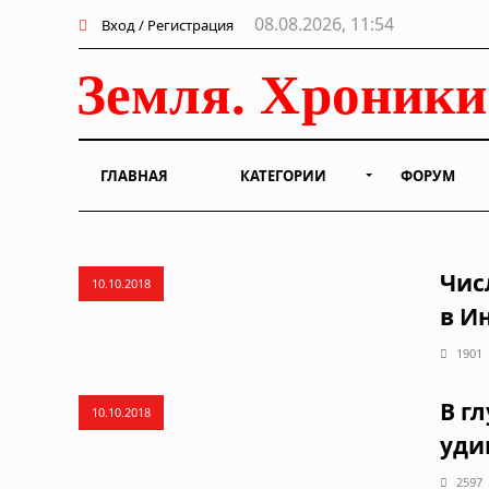
08.08.2026, 11:54
Вход / Регистрация
ГЛАВНАЯ
КАТЕГОРИИ
ФОРУМ
Чис
10.10.2018
в И
1901
В г
10.10.2018
уди
2597