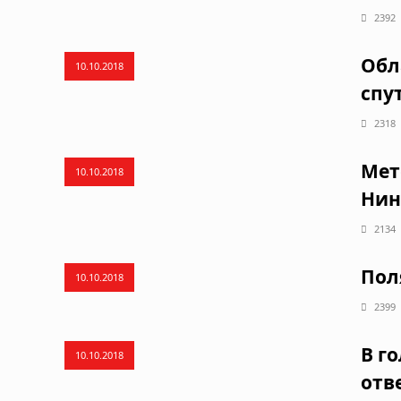
2392
Обл
10.10.2018
спу
2318
Мет
10.10.2018
Нин
2134
Пол
10.10.2018
2399
В г
10.10.2018
отв