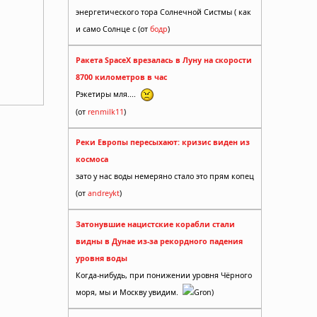
энергетического тора Солнечной Систмы ( как
и само Солнце с (от
бодр
)
Ракета SpaceX врезалась в Луну на скорости
8700 километров в час
Рэкетиры мля....
(от
renmilk11
)
Реки Европы пересыхают: кризис виден из
космоса
зато у нас воды немеряно стало это прям копец
(от
andreykt
)
Затонувшие нацистские корабли стали
видны в Дунае из-за рекордного падения
уровня воды
Когда-нибудь, при понижении уровня Чёрного
моря, мы и Москву увидим.
Gron)