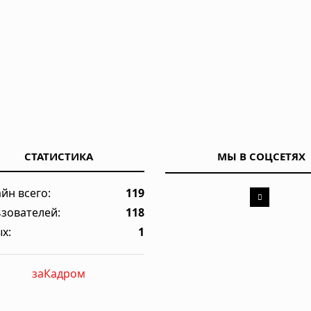
гких тканей
 здоровье сердца
СТАТИСТИКА
МЫ В СОЦСЕТЯХ
инику: на что обращать внимание перед записью на приём
йн всего:
119
зователей:
118
х:
1
заКадром