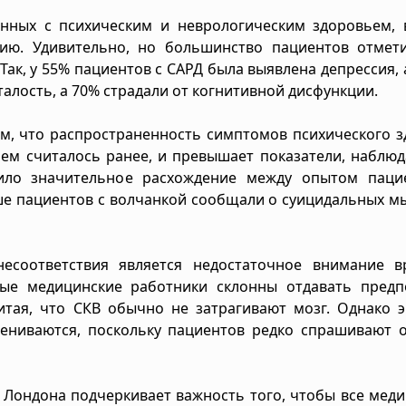
анных с психическим и неврологическим здоровьем, 
сию. Удивительно, но большинство пациентов отмети
к, у 55% пациентов с САРД была выявлена депрессия, а
талость, а 70% страдали от когнитивной дисфункции.
ом, что распространенность симптомов психического 
чем считалось ранее, и превышает показатели, наблю
вило значительное расхождение между опытом паци
ше пациентов с волчанкой сообщали о суицидальных м
есоответствия является недостаточное внимание в
рые медицинские работники склонны отдавать предп
итая, что СКВ обычно не затрагивают мозг. Однако 
ениваются, поскольку пациентов редко спрашивают о
 Лондона подчеркивает важность того, чтобы все мед