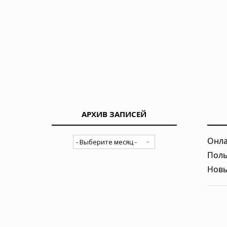
30.07.2026 в 08:47
УЗИ поверхностных структур и мя
29.07.2026 в 05:40
Пять чашек кофе в день улучшают
28.07.2026 в 10:23
АРХИВ ЗАПИСЕЙ
Как выбрать хорошего врача и кл
Онла
26.07.2026 в 06:01
Поль
Новы