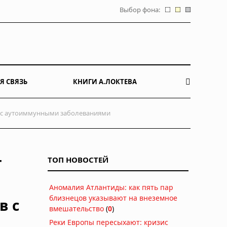
Выбор фона:
Я СВЯЗЬ
КНИГИ А.ЛОКТЕВА
в с аутоиммунными заболеваниями
т
ТОП НОВОСТЕЙ
Аномалия Атлантиды: как пять пар
близнецов указывают на внеземное
в с
вмешательство
(
0
)
Реки Европы пересыхают: кризис