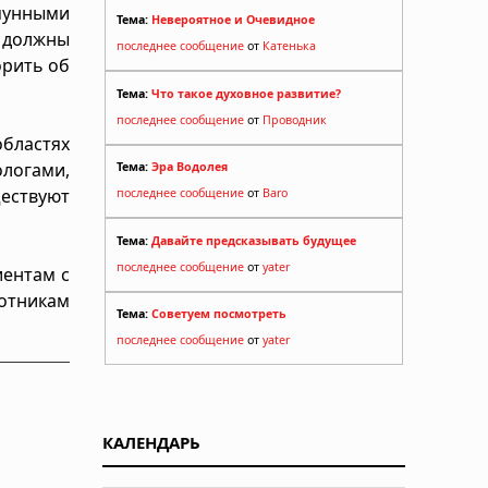
мунными
Тема:
Невероятное и Очевидное
 должны
последнее сообщение
от
Катенька
орить об
Тема:
Что такое духовное развитие?
последнее сообщение
от
Проводник
бластях
логами,
Тема:
Эра Водолея
ествуют
последнее сообщение
от
Baro
Тема:
Давайте предсказывать будущее
последнее сообщение
от
yater
иентам с
отникам
Тема:
Советуем посмотреть
последнее сообщение
от
yater
КАЛЕНДАРЬ