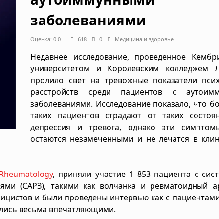
заболеваниями
Оценка: 0.0
618
0
Медицина и здоровье
Недавнее исследование, проведенное Кембр
университетом и Королевским колледжем Л
пролило свет на тревожные показатели псих
расстройств среди пациентов с аутоим
заболеваниями. Исследование показало, что б
таких пациентов страдают от таких состоян
депрессия и тревога, однако эти симптом
остаются незамеченными и не лечатся в клин
Rheumatology
, приняли участие 1 853 пациента с си
ми (САРЗ), такими как волчанка и ревматоидный ар
ицистов и были проведены интервью как с пациентами,
ались весьма впечатляющими.