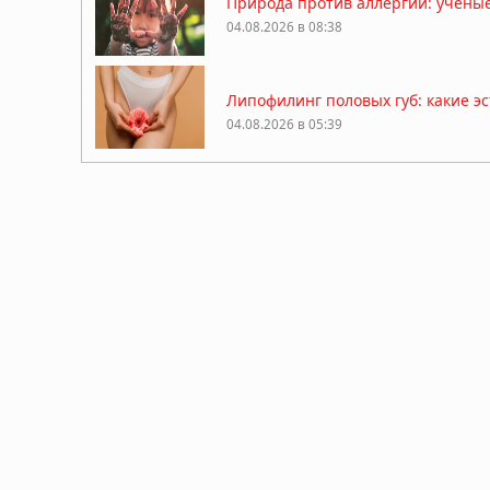
Природа против аллергии: учёны
04.08.2026 в 08:38
Липофилинг половых губ: какие э
04.08.2026 в 05:39
Какие природные компоненты по
03.08.2026 в 06:39
Как перенести стоимость флешки 
03.08.2026 в 05:44
Фермерский эффект: ученые нашл
02.08.2026 в 07:00
Стоматологи нашли простой спосо