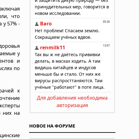
включая
ли, что
 у 57% -
здоровья
даемые у
ентов и
ыслях по
рачей к
Для добавления необходима
очтение
авторизация
эксперты
 них на
НОВОЕ НА ФОРУМЕ
ицинские