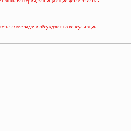
е нашли бактерии, защищающие детей от астмы
стетические задачи обсуждают на консультации
могают поддерживать активность
КТ/МРТ на пациента и поднять чек?
и бактерии, защищающие детей от аллергии и астмы
б остановить кариес без сверления