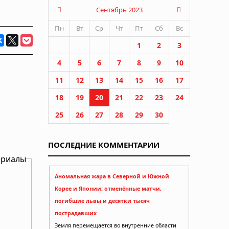
Сентябрь 2023
Пн
Вт
Ср
Чт
Пт
Сб
Вс
1
2
3
4
5
6
7
8
9
10
11
12
13
14
15
16
17
18
19
20
21
22
23
24
25
26
27
28
29
30
ПОСЛЕДНИЕ КОММЕНТАРИИ
ериалы
Аномальная жара в Северной и Южной
Корее и Японии: отменённые матчи,
погибшие львы и десятки тысяч
пострадавших
Земля перемещается во внутренние области