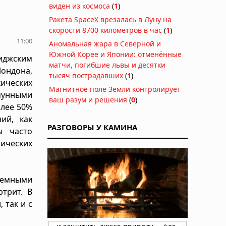
виден из космоса
(
1
)
Ракета SpaceX врезалась в Луну на
скорости 8700 километров в час
(
1
)
11:00
Аномальная жара в Северной и
Южной Корее и Японии: отменённые
иджским
матчи, погибшие львы и десятки
ондона,
тысяч пострадавших
(
1
)
ических
Магнитное поле Земли контролирует
мунными
ваш разум и решения
(
0
)
олее 50%
ий, как
РАЗГОВОРЫ У КАМИНА
ы часто
ических
стемными
трит. В
 так и с