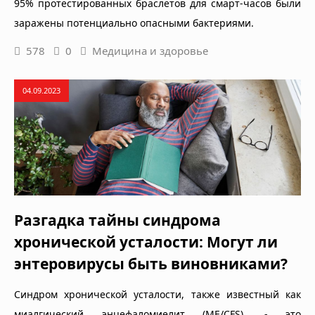
95% протестированных браслетов для смарт-часов были
заражены потенциально опасными бактериями.
578
0
Медицина и здоровье
04.09.2023
Разгадка тайны синдрома
хронической усталости: Могут ли
энтеровирусы быть виновниками?
Синдром хронической усталости, также известный как
миалгический энцефаломиелит (ME/CFS), - это