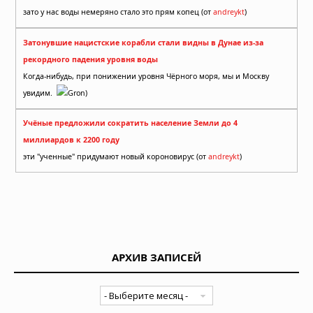
зато у нас воды немеряно стало это прям копец (от
andreykt
)
Затонувшие нацистские корабли стали видны в Дунае из-за
рекордного падения уровня воды
Когда-нибудь, при понижении уровня Чёрного моря, мы и Москву
увидим.
Gron)
Учёные предложили сократить население Земли до 4
миллиардов к 2200 году
эти "ученные" придумают новый короновирус (от
andreykt
)
АРХИВ ЗАПИСЕЙ