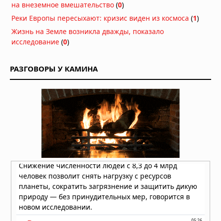
на внеземное вмешательство
(
0
)
Неандертальцы исчезли из-за
Реки Европы пересыхают: кризис виден из космоса
(
1
)
слабых социальных связей,
Жизнь на Земле возникла дважды, показало
выяснили учёные
исследование
(
0
)
Сегодня в 08:08
Эль-Ниньо 2026 года не станет
РАЗГОВОРЫ У КАМИНА
супер-Эль-Ниньо, заявил учёный
Вчера в 09:30
На Таманском полуострове найдены
останки древних слонов — предков
мамонтов
Вчера в 09:00
Учёные предложили сократить
население Земли до 4 миллиардов к
2200 году
Вчера в 07:48