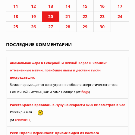
11
12
13
14
15
16
17
18
19
20
21
22
23
24
25
26
27
28
29
30
ПОСЛЕДНИЕ КОММЕНТАРИИ
Аномальная жара в Северной и Южной Корее и Японии:
отменённые матчи, погибшие львы и десятки тысяч
пострадавших
Земля перемещается во внутренние области энергетического тора
Солнечной Систмы ( как и само Солнце с (от
бодр
)
Ракета SpaceX врезалась в Луну на скорости 8700 километров в час
Рэкетиры мля....
(от
renmilk11
)
Реки Европы пересыхают: кризис виден из космоса