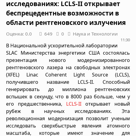
исследованиях: LCLS-II открывает
беспрецедентные возможности в
области рентгеновского излучения
Оценка: 0.0
649
0
Наука и Технологии
11:30
В Национальной ускорительной лаборатории
SLAC Министерства энергетики США состоялась
презентация нового модернизированного
рентгеновского лазера на свободных электронах
(XFEL) Linac Coherent Light Source (LCLS),
получившего название LCLS-II. Способный
генерировать до миллиона рентгеновских
вспышек в секунду, что в 8000 раз больше, чем у
его предшественника,
LCLS-II
открывает новый
рубеж в научных исследованиях. Эта
революционная модернизация позволит ученым
исследовать сверхбыстрые явления атомного
масштаба, которые имеют значение для