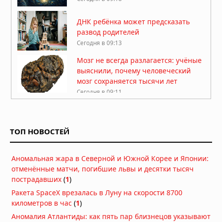
ДНК ребёнка может предсказать
развод родителей
Сегодня в 09:13
Мозг не всегда разлагается: учёные
выяснили, почему человеческий
мозг сохраняется тысячи лет
Сегодня в 09:11
Жизнь на Земле возникла дважды,
показало исследование
ТОП НОВОСТЕЙ
Сегодня в 09:06
Магнитное поле Земли
Аномальная жара в Северной и Южной Корее и Японии:
контролирует ваш разум и решения
отменённые матчи, погибшие львы и десятки тысяч
Сегодня в 08:24
пострадавших
(
1
)
Ракета SpaceX врезалась в Луну на скорости 8700
Секрет мотивации раскрыт: в мозге
километров в час
(
1
)
есть особые клетки
Аномалия Атлантиды: как пять пар близнецов указывают
Сегодня в 08:11