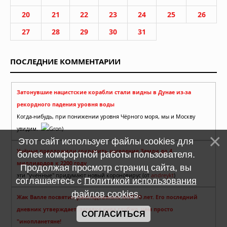
20
21
22
23
24
25
26
27
28
29
30
31
ПОСЛЕДНИЕ КОММЕНТАРИИ
Затонувшие нацистские корабли стали видны в Дунае из-за
рекордного падения уровня воды
Когда-нибудь, при понижении уровня Чёрного моря, мы и Москву
увидим.
Gron)
Этот сайт использует файлы cookies для
Учёные предложили сократить население Земли до 4
более комфортной работы пользователя.
миллиардов к 2200 году
Продолжая просмотр страниц сайта, вы
эти "ученные" придумают новый короновирус (от
andreykt
)
соглашаетесь с
Политикой использования
файлов cookies
.
Жак Валле посвятил расследованию НЛО 70 лет. Его последний
дневник утверждает: загадка куда глубже, чем просто
СОГЛАСИТЬСЯ
"инопланетяне!