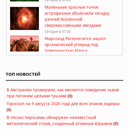
Маленькие красные точки:
астрофизики объяснили загадку
ранней Вселенной
сверхмассивными звёздами
Сегодня в 07:30
Марсоход Perseverance нашёл
органический углерод под
поверхностью Марса
07.08.2026 в 08:26
На Солнце нашли вихри,
объясняющие его загадочное
ТОП НОВОСТЕЙ
поведение
06.08.2026 в 09:26
В Австралии проверили, как меняется поведение львов
Ракета SpaceX врезалась в Луну на
при питании целыми тушами
(
0
)
скорости 8700 километров в час
Гороскоп на 9 августа 2026 года для всех знаков зодиака
06.08.2026 в 09:00
(
0
)
В песках Хиросимы обнаружен неизвестный
Атмосфера Плутона сжалась на 16
металлический сплав, созданный атомным взрывом
(
0
)
процентов