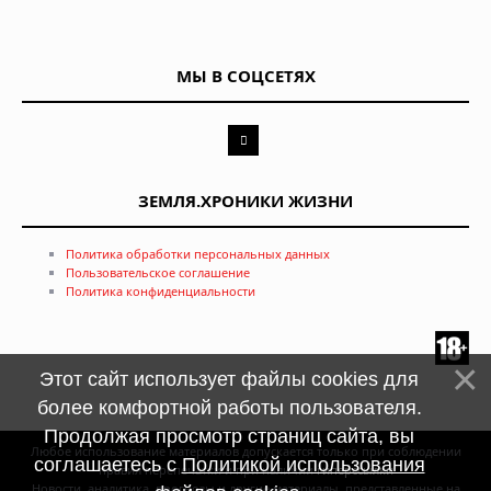
МЫ В СОЦСЕТЯХ
ЗЕМЛЯ.ХРОНИКИ ЖИЗНИ
Политика обработки персональных данных
Пользовательское соглашение
Политика конфиденциальности
Этот сайт использует файлы cookies для
более комфортной работы пользователя.
Продолжая просмотр страниц сайта, вы
Любое использование материалов допускается только при соблюдении
соглашаетесь с
Политикой использования
правил перепечатки и при наличии
гиперссылки
Новости, аналитика, прогнозы и другие материалы, представленные на