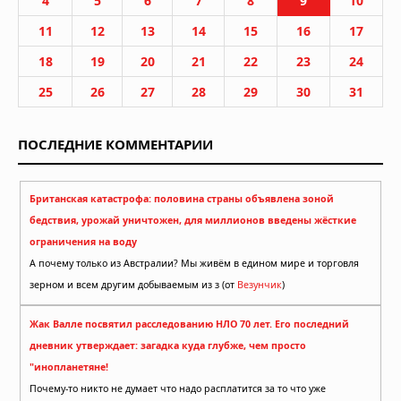
4
5
6
7
8
9
10
11
12
13
14
15
16
17
18
19
20
21
22
23
24
25
26
27
28
29
30
31
ПОСЛЕДНИЕ КОММЕНТАРИИ
Британская катастрофа: половина страны объявлена зоной
бедствия, урожай уничтожен, для миллионов введены жёсткие
ограничения на воду
А почему только из Австралии? Мы живём в едином мире и торговля
зерном и всем другим добываемым из з (от
Везунчик
)
Жак Валле посвятил расследованию НЛО 70 лет. Его последний
дневник утверждает: загадка куда глубже, чем просто
"инопланетяне!
Почему-то никто не думает что надо расплатится за то что уже