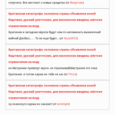
получено. Все мечтают о новых кредитах (от
Везунчик
)
Британская катастрофа: половина страны объявлена зоной
бедствия, урожай уничтожен, для миллионов введены жёсткие
ограничения на воду
Британия и западная европа будут чем-то напоминать выжженный
войной Донбасс.... . То ли еще будет... (от
faust2012
)
Британская катастрофа: половина страны объявлена зоной
бедствия, урожай уничтожен, для миллионов введены жёсткие
ограничения на воду
из Австралии привезут зерно- не переживай((Австралия это тоже
Британия. и потом карма их тебя не кас (от
Tihiro
)
Британская катастрофа: половина страны объявлена зоной
бедствия, урожай уничтожен, для миллионов введены жёсткие
ограничения на воду
ну нкаонецто карма их накажет (от
andreykt
)