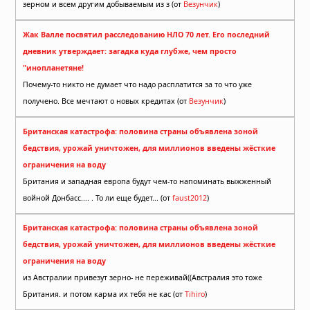
зерном и всем другим добываемым из з (от
Везунчик
)
Жак Валле посвятил расследованию НЛО 70 лет. Его последний
дневник утверждает: загадка куда глубже, чем просто
"инопланетяне!
Почему-то никто не думает что надо расплатится за то что уже
получено. Все мечтают о новых кредитах (от
Везунчик
)
Британская катастрофа: половина страны объявлена зоной
бедствия, урожай уничтожен, для миллионов введены жёсткие
ограничения на воду
Британия и западная европа будут чем-то напоминать выжженный
войной Донбасс.... . То ли еще будет... (от
faust2012
)
Британская катастрофа: половина страны объявлена зоной
бедствия, урожай уничтожен, для миллионов введены жёсткие
ограничения на воду
из Австралии привезут зерно- не переживай((Австралия это тоже
Британия. и потом карма их тебя не кас (от
Tihiro
)