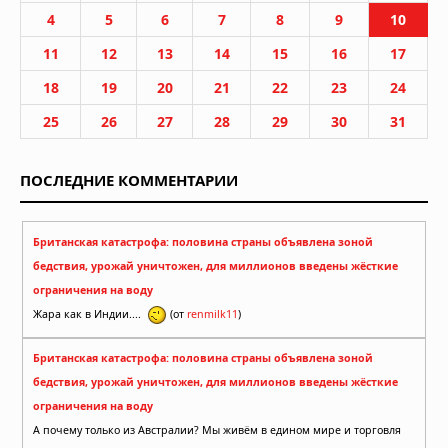
4
5
6
7
8
9
10
11
12
13
14
15
16
17
18
19
20
21
22
23
24
25
26
27
28
29
30
31
ПОСЛЕДНИЕ КОММЕНТАРИИ
Британская катастрофа: половина страны объявлена зоной
бедствия, урожай уничтожен, для миллионов введены жёсткие
ограничения на воду
Жара как в Индии....
(от
renmilk11
)
Британская катастрофа: половина страны объявлена зоной
бедствия, урожай уничтожен, для миллионов введены жёсткие
ограничения на воду
А почему только из Австралии? Мы живём в едином мире и торговля