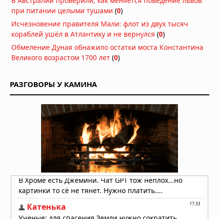
В Австралии проверили, как меняется поведение львов
всех знаков зодиака
при питании целыми тушами
(
0
)
04.08.2026 в 06:00
Исчезновение правителя Мали: флот из двух тысяч
кораблей ушёл в Атлантику и не вернулся
(
0
)
Гороскоп на 3 августа 2026 года для
всех знаков зодиака
Обмеление Дуная обнажило остатки моста Константина
Великого возрастом 1700 лет
(
0
)
03.08.2026 в 06:00
Гороскоп на 2 августа 2026 года для
РАЗГОВОРЫ У КАМИНА
всех знаков зодиака
02.08.2026 в 06:00
Гороскоп на 1 августа 2026 года для
всех знаков зодиака
01.08.2026 в 06:00
Гороскоп на 31 июля 2026 года для
всех знаков зодиака
31.07.2026 в 06:00