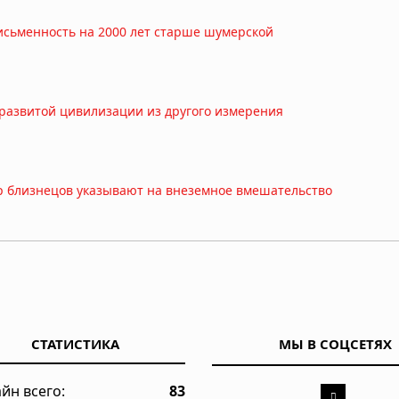
исьменность на 2000 лет старше шумерской
развитой цивилизации из другого измерения
р близнецов указывают на внеземное вмешательство
учивший басков земледелию и металлургии
СТАТИСТИКА
МЫ В СОЦСЕТЯХ
 переживших апокалипсис
йн всего:
83