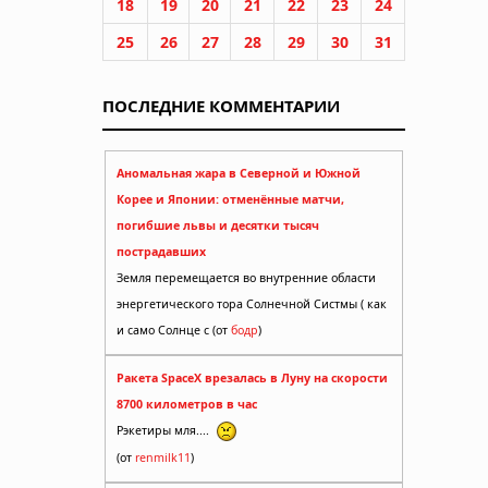
18
19
20
21
22
23
24
25
26
27
28
29
30
31
ПОСЛЕДНИЕ КОММЕНТАРИИ
Аномальная жара в Северной и Южной
Корее и Японии: отменённые матчи,
погибшие львы и десятки тысяч
пострадавших
Земля перемещается во внутренние области
энергетического тора Солнечной Систмы ( как
и само Солнце с (от
бодр
)
Ракета SpaceX врезалась в Луну на скорости
8700 километров в час
Рэкетиры мля....
(от
renmilk11
)