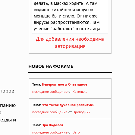
Для добавления необходима
авторизация
НОВОЕ НА ФОРУМЕ
Тема:
Невероятное и Очевидное
оторое
последнее сообщение
от
Катенька
спанию
Тема:
Что такое духовное развитие?
о-
последнее сообщение
от
Проводник
вёзды и
Тема:
Эра Водолея
последнее сообщение
от
Baro