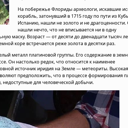
На побережье Флориды археологи, искавшие и
корабль, затонувший в 1715 году по пути из Куб
Испанию, нашли не золото и не драгоценности.
нашли нечто, что не вписывается ни в одну
ю маску. Возраст — от десяти до двенадцати тысяч ле
емной коре встречается реже золота в десятки раз.
елый металл платиновой группы. Его содержание в земн
се. Он настолько редок, что относится к наименее
овной источник иридия на Земле — метеориты. Высока
озволяют предположить, что в процессе формирования 
ы, недоступные для человеческой добычи.