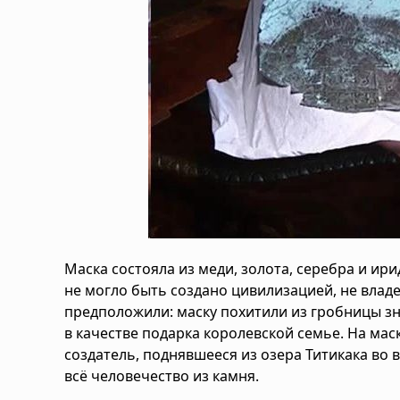
Маска состояла из меди, золота, серебра и ир
не могло быть создано цивилизацией, не влад
предположили: маску похитили из гробницы з
в качестве подарка королевской семье. На мас
создатель, поднявшееся из озера Титикака во в
всё человечество из камня.