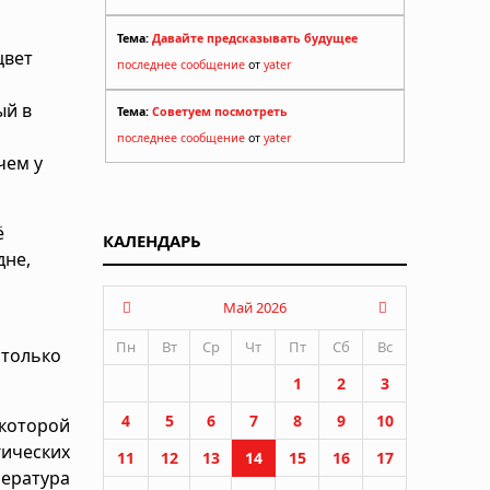
Тема:
Давайте предсказывать будущее
цвет
последнее сообщение
от
yater
ый в
Тема:
Советуем посмотреть
последнее сообщение
от
yater
чем у
ё
КАЛЕНДАРЬ
дне,
Май 2026
Пн
Вт
Ср
Чт
Пт
Сб
Вс
 только
1
2
3
4
5
6
7
8
9
10
 которой
гических
11
12
13
14
15
16
17
пература