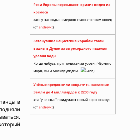
Реки Европы пересыхают: кризис виден из
космоса
зато у нас воды немеряно стало это прям копец
(от
andreykt
)
Затонувшие нацистские корабли стали
видны в Дунае из-за рекордного падения
уровня воды
Когда-нибудь, при понижении уровня Чёрного
моря, мы и Москву увидим.
Gron)
Учёные предложили сократить население
Земли до 4 миллиардов к 2200 году
эти "ученные" придумают новый короновирус
спанцы в
(от
andreykt
)
 подняли
ваться.
 который