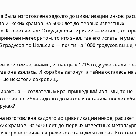
она была изготовлена задолго до цивилизации инков, рас
 до инкских храмов. За 5000 лет до первых известных
. Кто её сделал? Откуда добыт иридий — металл, котор
инесён метеоритом, то кто знал, где его искать, и умел
 градусов по Цельсию — почти на 1000 градусов выше, 
вской семье, значит, испанцы в 1715 году уже знали о е
да она взялась. И корабль затонул, а тайна осталась на 
йные искатели сокровищ.
Виракоча — создатель мира, пришедший из тьмы, то не
которая погибла задолго до инков и оставила после себя
руках?
 она изготовлена задолго до цивилизации инков, расцвет
кских храмов. За 5000 лет до первых известных металлур
 коре встречается реже золота в десятки раз. Его тем