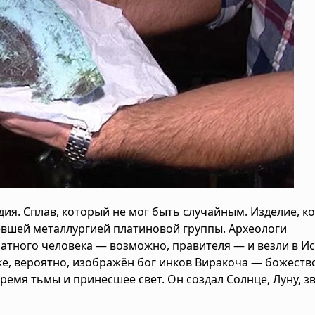
идия. Сплав, который не мог быть случайным. Изделие, к
евшей металлургией платиновой группы. Археологи
натного человека — возможно, правителя — и везли в И
ке, вероятно, изображён бог инков Виракоча — божеств
ремя тьмы и принесшее свет. Он создал Солнце, Луну, з