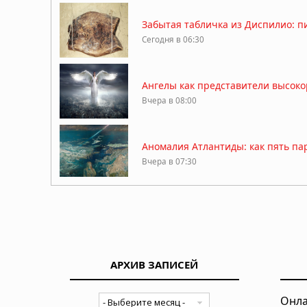
Забытая табличка из Диспилио: п
Сегодня в 06:30
Ангелы как представители высоко
Вчера в 08:00
Аномалия Атлантиды: как пять па
Вчера в 07:30
Басаджаун: повелитель лесов, на
Вчера в 07:00
АРХИВ ЗАПИСЕЙ
Легенда хопи о людях-муравьях,
Вчера в 06:30
Онла