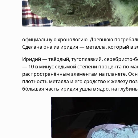
официальную хронологию. Древнюю погребальну
Сделана она из иридия — металла, который в з
Иридий — твёрдый, тугоплавкий, серебристо-б
— 10 в минус седьмой степени процента по мас
распространённым элементам на планете. Осн
плотность металла и его сродство к железу п
бо́льшая часть иридия ушла в ядро, на глубин