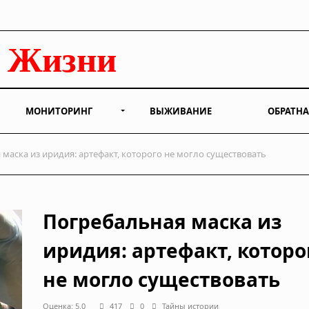
МОНИТОРИНГ
ВЫЖИВАНИЕ
ОБРАТНА
маска из иридия: артефакт, которого не могло существовать
Погребальная маска из
иридия: артефакт, которо
не могло существовать
Оценка: 5.0
417
0
Тайны истории