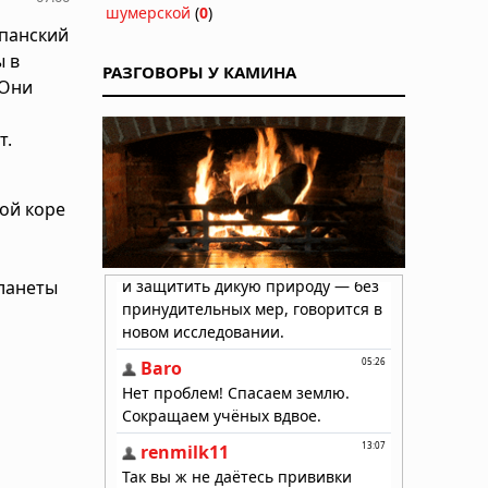
шумерской
(
0
)
спанский
ы в
РАЗГОВОРЫ У КАМИНА
 Они
т.
ой коре
я
планеты