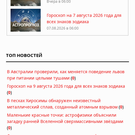
Вчера в 06:00
Гороскоп на 7 августа 2026 года для
всех знаков зодиака
07.08.2026 в 06:00
Гороскоп на 6 августа 2026 года для
всех знаков зодиака
ТОП НОВОСТЕЙ
06.08.2026 в 06:00
Гороскоп на 5 августа 2026 года для
В Австралии проверили, как меняется поведение львов
всех знаков зодиака
при питании целыми тушами
(
0
)
05.08.2026 в 06:00
Гороскоп на 9 августа 2026 года для всех знаков зодиака
(
0
)
Гороскоп на 4 августа 2026 года для
В песках Хиросимы обнаружен неизвестный
всех знаков зодиака
металлический сплав, созданный атомным взрывом
(
0
)
04.08.2026 в 06:00
Маленькие красные точки: астрофизики объяснили
загадку ранней Вселенной сверхмассивными звёздами
Гороскоп на 3 августа 2026 года для
(
0
)
всех знаков зодиака