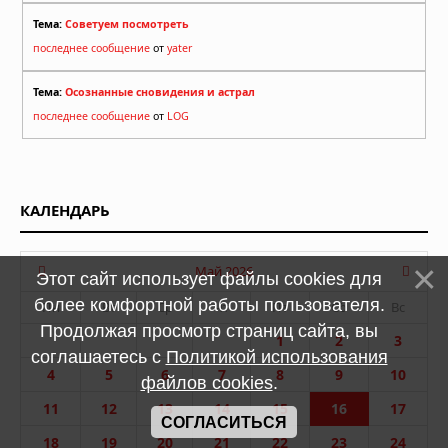
Тема:
Советуем посмотреть
последнее сообщение
от
yater
Тема:
Осознанные сновидения и астрал
последнее сообщение
от
LOG
КАЛЕНДАРЬ
Май 2026
Этот сайт использует файлы cookies для
более комфортной работы пользователя.
Пн
Вт
Ср
Чт
Пт
Сб
Вс
Продолжая просмотр страниц сайта, вы
1
2
3
соглашаетесь с
Политикой использования
4
5
6
7
8
9
10
файлов cookies
.
11
12
13
14
15
16
17
СОГЛАСИТЬСЯ
18
19
20
21
22
23
24