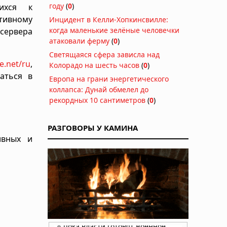
году
(
0
)
ихся к
ивному
Инцидент в Келли-Хопкинсвилле:
когда маленькие зелёные человечки
 сервера
атаковали ферму
(
0
)
Светящаяся сфера зависла над
e.net/ru
,
Колорадо на шесть часов
(
0
)
аться в
Европа на грани энергетического
коллапса: Дунай обмелел до
рекордных 10 сантиметров
(
0
)
РАЗГОВОРЫ У КАМИНА
ивных и