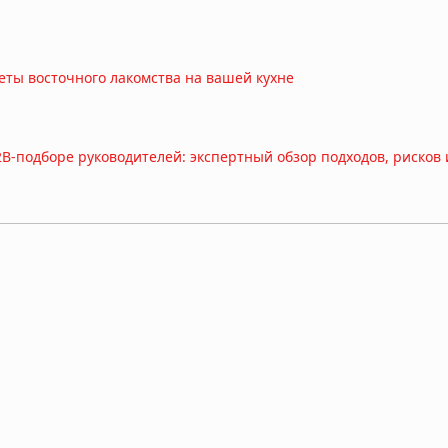
реты восточного лакомства на вашей кухне
B-подборе руководителей: экспертный обзор подходов, рисков 
изить финансовую нагрузку и объединить долги
арка и их особенности
ать пространство и организовать незабываемый праздник