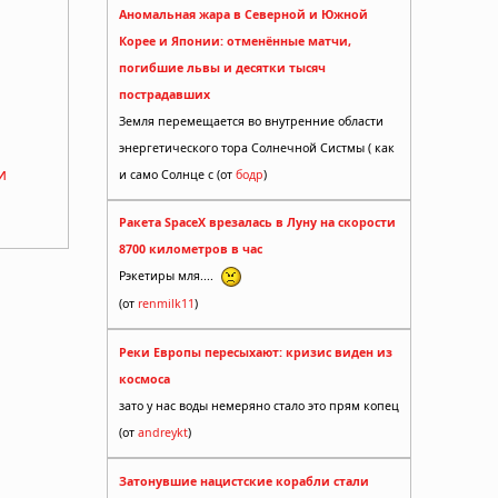
Аномальная жара в Северной и Южной
Корее и Японии: отменённые матчи,
погибшие львы и десятки тысяч
пострадавших
Земля перемещается во внутренние области
энергетического тора Солнечной Систмы ( как
и
и само Солнце с (от
бодр
)
Ракета SpaceX врезалась в Луну на скорости
8700 километров в час
Рэкетиры мля....
(от
renmilk11
)
Реки Европы пересыхают: кризис виден из
космоса
зато у нас воды немеряно стало это прям копец
(от
andreykt
)
Затонувшие нацистские корабли стали