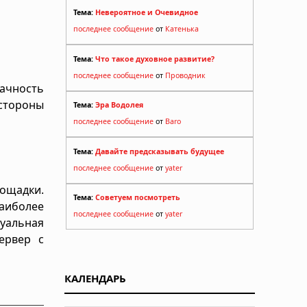
Тема:
Невероятное и Очевидное
последнее сообщение
от
Катенька
Тема:
Что такое духовное развитие?
последнее сообщение
от
Проводник
ачность
 стороны
Тема:
Эра Водолея
последнее сообщение
от
Baro
Тема:
Давайте предсказывать будущее
последнее сообщение
от
yater
лощадки.
Тема:
Советуем посмотреть
аиболее
последнее сообщение
от
yater
уальная
ервер с
КАЛЕНДАРЬ