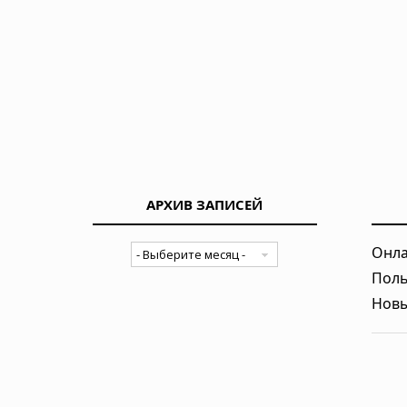
15.07.2026 в 05:51
25 лучших купальников 2026: рей
10.07.2026 в 05:52
«Люцифер»: почему Дьявол стал 
02.07.2026 в 05:52
АРХИВ ЗАПИСЕЙ
«Во все тяжкие»: как учитель хим
Онла
20.06.2026 в 05:57
Поль
Новы
Мужская одежда: от классики до у
18.06.2026 в 06:19