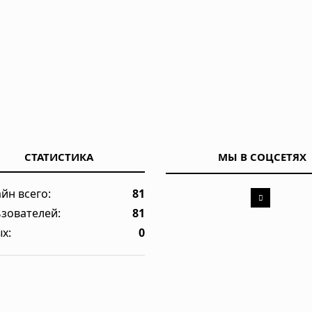
тинг топовых брендов и производителей женских купальников
самым любимым героем современного ТВ
СТАТИСТИКА
МЫ В СОЦСЕТЯХ
ии стал символом американской трагедии
йн всего:
81
зователей:
81
х:
0
личного стиля — как найти свой образ