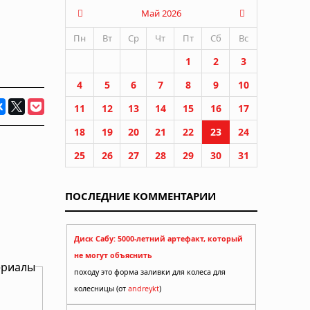
Май 2026
Пн
Вт
Ср
Чт
Пт
Сб
Вс
1
2
3
4
5
6
7
8
9
10
11
12
13
14
15
16
17
18
19
20
21
22
23
24
25
26
27
28
29
30
31
ПОСЛЕДНИЕ КОММЕНТАРИИ
Диск Сабу: 5000-летний артефакт, который
не могут объяснить
ериалы
походу это форма заливки для колеса для
колесницы (от
andreykt
)