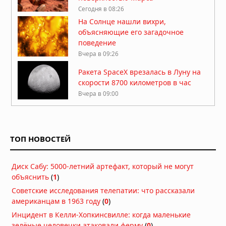
Сегодня в 08:26
На Солнце нашли вихри,
объясняющие его загадочное
поведение
Вчера в 09:26
Ракета SpaceX врезалась в Луну на
скорости 8700 километров в час
Вчера в 09:00
Атмосфера Плутона сжалась на 16
процентов
ТОП НОВОСТЕЙ
Вчера в 08:13
Куда исчезла вода на Марсе: два
Диск Сабу: 5000-летний артефакт, который не могут
ответа на главную загадку Красной
объяснить
(
1
)
планеты
04.08.2026 в 11:13
Советские исследования телепатии: что рассказали
американцам в 1963 году
(
0
)
Астероиды: не хаос, а порядок,
Инцидент в Келли-Хопкинсвилле: когда маленькие
выстроенный за миллиарды лет
зелёные человечки атаковали ферму
(
0
)