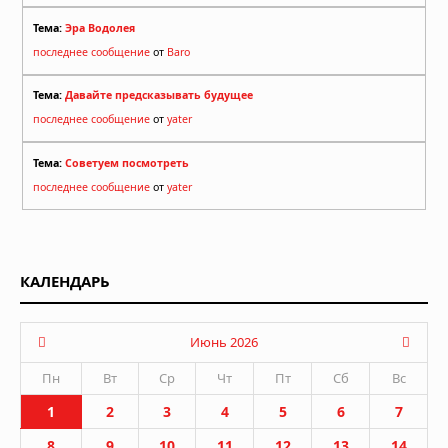
Тема:
Эра Водолея
последнее сообщение
от
Baro
Тема:
Давайте предсказывать будущее
последнее сообщение
от
yater
Тема:
Советуем посмотреть
последнее сообщение
от
yater
КАЛЕНДАРЬ
Июнь 2026
Пн
Вт
Ср
Чт
Пт
Сб
Вс
1
2
3
4
5
6
7
8
9
10
11
12
13
14