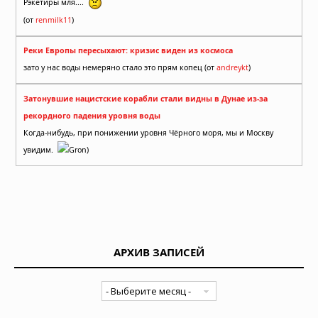
Рэкетиры мля....
(от
renmilk11
)
Реки Европы пересыхают: кризис виден из космоса
зато у нас воды немеряно стало это прям копец (от
andreykt
)
Затонувшие нацистские корабли стали видны в Дунае из-за
рекордного падения уровня воды
Когда-нибудь, при понижении уровня Чёрного моря, мы и Москву
увидим.
Gron)
АРХИВ ЗАПИСЕЙ