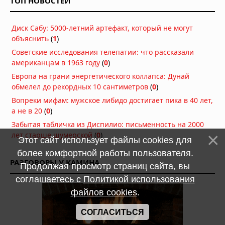
ТОП НОВОСТЕЙ
Диск Сабу: 5000-летний артефакт, который не могут
объяснить
(
1
)
Советские исследования телепатии: что рассказали
американцам в 1963 году
(
0
)
Европа на грани энергетического коллапса: Дунай
обмелел до рекордных 10 сантиметров
(
0
)
Вопреки мифам: мужское либидо достигает пика в 40 лет,
а не в 20
(
0
)
Забытая табличка из Диспилио: письменность на 2000
лет старше шумерской
(
0
)
Этот сайт использует файлы cookies для
более комфортной работы пользователя.
РАЗГОВОРЫ У КАМИНА
Продолжая просмотр страниц сайта, вы
соглашаетесь с
Политикой использования
файлов cookies
.
СОГЛАСИТЬСЯ