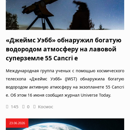
«Джеймс Уэбб» обнаружил богатую
водородом атмосферу на лавовой
суперземле 55 Cancri e
Международная группа ученых с помощью космического
телескопа «Джеймс Уэбб» (JWST) обнаружила богатую
водородом активную атмосферу на экзопланете 55 Cancri
e. Об этом 16 июня сообщил журнал Universe Today.
145
0
Космос
23.06.2026