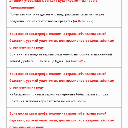
дневник утверждает: загадка куда глубже, чем просто
"инопланетяне!
Почему-то никто не думает что надо расплатится за то что уже
получено. Все мечтают о новых кредитах (от
Везунчик
)
Британская катастрофа: половина страны объявлена зоной
бедствия, урожай уничтожен, для миллионов введены жёсткие
ограничения на воду
Британия и западная европа будут чем-то напоминать выжженный
войной Донбасс.... . То ли еще будет... (от
faust2012
)
Британская катастрофа: половина страны объявлена зоной
бедствия, урожай уничтожен, для миллионов введены жёсткие
ограничения на воду
из Австралии привезут зерно- не переживай((Австралия это тоже
Британия. и потом карма их тебя не кас (от
Tihiro
)
Британская катастрофа: половина страны объявлена зоной
бедствия, урожай уничтожен, для миллионов введены жёсткие
ограничения на воду