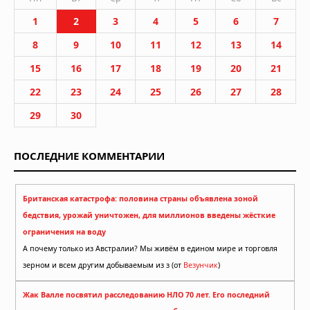
1
2
3
4
5
6
7
8
9
10
11
12
13
14
15
16
17
18
19
20
21
22
23
24
25
26
27
28
29
30
ПОСЛЕДНИЕ КОММЕНТАРИИ
Британская катастрофа: половина страны объявлена зоной
бедствия, урожай уничтожен, для миллионов введены жёсткие
ограничения на воду
А почему только из Австралии? Мы живём в едином мире и торговля
зерном и всем другим добываемым из з (от
Везунчик
)
Жак Валле посвятил расследованию НЛО 70 лет. Его последний