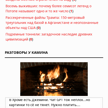
06.08.2026 в 09:11
Восемь выживших: почему более семисот легенд о
Потопе называют одно и то же число
(
1
)
Жизнь на Земле возникла дважды,
Рассекреченные файлы Трампа: 150-метровый
показало исследование
треугольник над базой в Афганистане и неопознанные
06.08.2026 в 09:06
объекты над США
(
0
)
Подземные тоннели: загадочное наследие древних
Магнитное поле Земли
цивилизаций
(
0
)
контролирует ваш разум и решения
06.08.2026 в 08:24
РАЗГОВОРЫ У КАМИНА
Секрет мотивации раскрыт: в мозге
есть особые клетки
06.08.2026 в 08:11
Неандертальцы исчезли из-за
слабых социальных связей,
выяснили учёные
06.08.2026 в 08:08