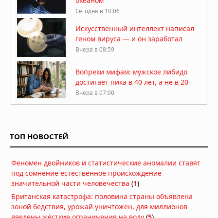
океаном
Сегодня в 10:06
Искусственный интеллект написал
геном вируса — и он заработал
Вчера в 08:59
Вопреки мифам: мужское либидо
достигает пика в 40 лет, а не в 20
Вчера в 07:00
Гипотеза живого космоса: Вселенная
может быть разумной
ТОП НОВОСТЕЙ
06.08.2026 в 09:18
ДНК ребёнка может предсказать
Феномен двойников и статистические аномалии ставят
развод родителей
под сомнение естественное происхождение
06.08.2026 в 09:13
значительной части человечества
(
1
)
Британская катастрофа: половина страны объявлена
Мозг не всегда разлагается: учёные
зоной бедствия, урожай уничтожен, для миллионов
выяснили, почему человеческий
введены жёсткие ограничения на воду
мозг сохраняется тысячи лет
(
5
)