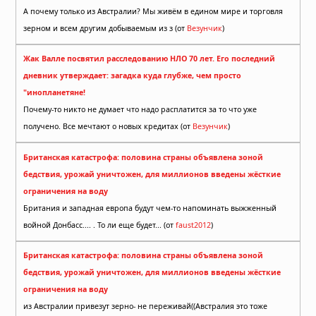
А почему только из Австралии? Мы живём в едином мире и торговля
зерном и всем другим добываемым из з (от
Везунчик
)
Жак Валле посвятил расследованию НЛО 70 лет. Его последний
дневник утверждает: загадка куда глубже, чем просто
"инопланетяне!
Почему-то никто не думает что надо расплатится за то что уже
получено. Все мечтают о новых кредитах (от
Везунчик
)
Британская катастрофа: половина страны объявлена зоной
бедствия, урожай уничтожен, для миллионов введены жёсткие
ограничения на воду
Британия и западная европа будут чем-то напоминать выжженный
войной Донбасс.... . То ли еще будет... (от
faust2012
)
Британская катастрофа: половина страны объявлена зоной
бедствия, урожай уничтожен, для миллионов введены жёсткие
ограничения на воду
из Австралии привезут зерно- не переживай((Австралия это тоже