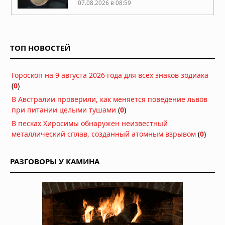
07.08.2026 в 08:59
Вопреки мифам: мужское либидо
достигает пика в 40 лет, а не в 20
ТОП НОВОСТЕЙ
07.08.2026 в 07:00
Гипотеза живого космоса: Вселенная
Гороскоп на 9 августа 2026 года для всех знаков зодиака
может быть разумной
(
0
)
06.08.2026 в 09:18
В Австралии проверили, как меняется поведение львов
при питании целыми тушами
(
0
)
ДНК ребёнка может предсказать
В песках Хиросимы обнаружен неизвестный
развод родителей
металлический сплав, созданный атомным взрывом
(
0
)
06.08.2026 в 09:13
Мозг не всегда разлагается: учёные
РАЗГОВОРЫ У КАМИНА
выяснили, почему человеческий
мозг сохраняется тысячи лет
06.08.2026 в 09:11
Жизнь на Земле возникла дважды,
показало исследование