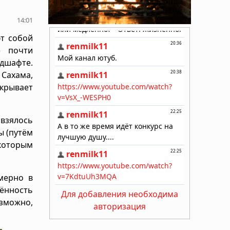
14:01
т собой
) почти
дшафте.
Сахама,
окрывает
взялось
ы (путём
 которым
мерно в
ённость
Для добавления необходима
озможно,
авторизация