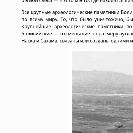
регион слева — это то место, где находятся ли
Все крупные археологические памятники Бол
по всему миру. То, что было уничтожено, бы
Крупнейшие археологические памятники в
боливийские — это меньшие по размеру аутлайе
Наска и Сахама, связаны или созданы одними 