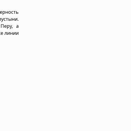
мерность
пустыни.
Перу, а
же линии