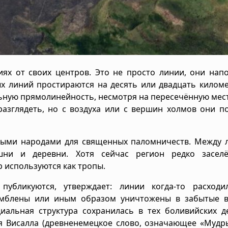
иях от своих центров. Это не просто линии, они на
х линий простираются на десять или двадцать киломе
ьную прямолинейность, несмотря на пересечённую мес
разглядеть, но с воздуха или с вершин холмов они 
нными народами для священных паломничеств. Между 
шни и деревни. Хотя сейчас регион редко заселё
р используются как тропы.
 публикуются, утверждает: линии когда-то расходи
омблены или иным образом уничтожены в забытые в
диальная структура сохранилась в тех боливийских д
ня Висалла (древненемецкое слово, означающее «Мудр