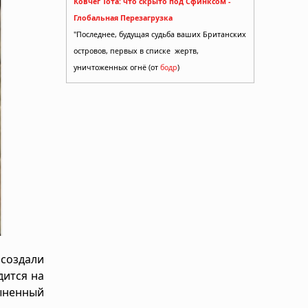
Ковчег Тота: что скрыто под Сфинксом -
Глобальная Перезагрузка
"Последнее, будущая судьба ваших Британских
островов, первых в списке жертв,
уничтоженных огнё (от
бодр
)
 создали
дится на
тыненный