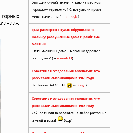
был один случай, значит играю на местном
городском сервере кс 1.6, все умерли кроме
и горных
меня значит, там (от
andreykt
)
«линии»,
Град размером с кулак обрушился на
Польшу: разрушенные дома и разбитые
машины
Опять -машины, дома... А сколько деревьев
пострадало? (от
renmilk11
)
Советские исследования телепатии: что
рассказали американцам в 1963 году
Не Нужны ГАД ЖЕ ТЫ!
(от
бодр
)
Советские исследования телепатии: что
рассказали американцам в 1963 году
Сейчас мысли передаются на любое растояние
и мной и вами!
бодр)