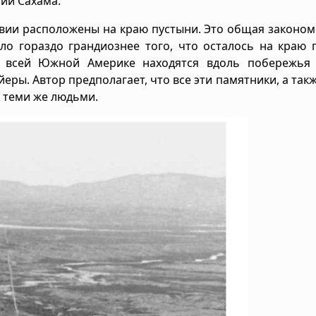
нии Сахама.
ивии расположены на краю пустыни. Это общая законо
ло гораздо грандиознее того, что осталось на краю 
о всей Южной Америке находятся вдоль побережья 
ры. Автор предполагает, что все эти памятники, а так
и теми же людьми.