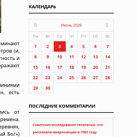
КАЛЕНДАРЬ
Июнь 2026
Пн
Вт
Ср
Чт
Пт
Сб
Вс
поминают
1
2
3
4
5
6
7
тров (и,
8
9
10
11
12
13
14
тность и
поражают
15
16
17
18
19
20
21
22
23
24
25
26
27
28
линиями
29
30
н, есть
ПОСЛЕДНИЕ КОММЕНТАРИИ
лись от
ремена.
Советские исследования телепатии: что
еревнях,
рассказали американцам в 1963 году
ый Бог»)