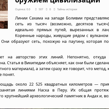
Оценка: 0.0
507
0
Тайны истории
Линии Сахама на западе Боливии представляю
сеть из тысяч (возможно, десятков тысяч
идеально прямых путей, вырезанных в лан
Коренные народы, живущие рядом с вулканом 
. Они образуют сеть, похожую на паутину, которая п
т на авторство этих линий. Непонятно, откуда 
а. Статья в Википедии объясняет, как они были сделан
ного материала), а затем сразу же говорит, что метод,
е понят.
площадь около 22 525 квадратных километров — при
 занятая линиями Наска в Перу. Их общая протяж
то крупнейший археологический памятник в Андах и, в