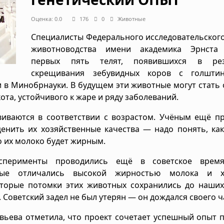
Оценка: 0.0
176
0
Животные
Специалисты Федерального исследовательског
животноводства имени академика Эрнста
первых пять телят, появившихся в рез
скрещивания зебувидных коров с голшти
 в Минобрнауки. В будущем эти животные могут стать
ота, устойчивого к жаре и ряду заболеваний.
виваются в соответствии с возрастом. Учёным ещё п
енить их хозяйственные качества — надо понять, ка
о их молоко будет жирным.
сперименты проводились ещё в советское время
орые отличались высокой жирностью молока и 
оторые потомки этих животных сохранились до наших
 Советский задел не был утерян — он дождался своего ч
овьева отметила, что проект сочетает успешный опыт