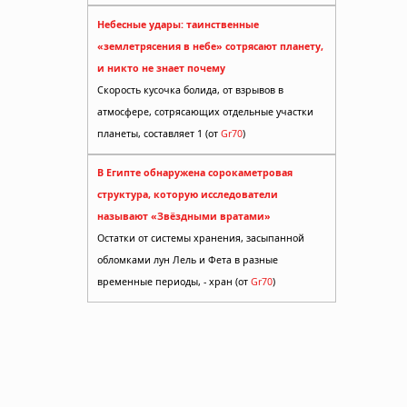
Небесные удары: таинственные
«землетрясения в небе» сотрясают планету,
и никто не знает почему
Скорость кусочка болида, от взрывов в
атмосфере, сотрясающих отдельные участки
планеты, составляет 1 (от
Gr70
)
В Египте обнаружена сорокаметровая
структура, которую исследователи
называют «Звёздными вратами»
Остатки от системы хранения, засыпанной
обломками лун Лель и Фета в разные
временные периоды, - хран (от
Gr70
)