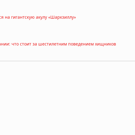
ся на гигантскую акулу «Шаркзиллу»
пании: что стоит за шестилетним поведением хищников
ковой бутылке у берегов Японии
 дьявола: находка возрастом 23 миллиона лет переписывает
я: они используют 13 звуков и «улыбку», чтобы игра не перер