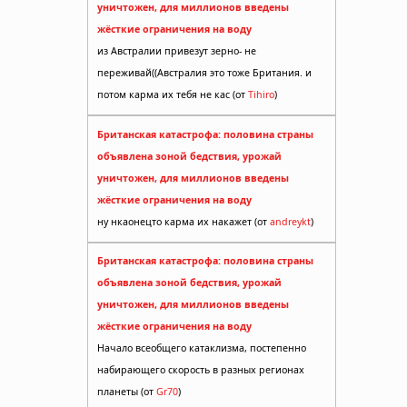
уничтожен, для миллионов введены
жёсткие ограничения на воду
из Австралии привезут зерно- не
переживай((Австралия это тоже Британия. и
потом карма их тебя не кас (от
Tihiro
)
Британская катастрофа: половина страны
объявлена зоной бедствия, урожай
уничтожен, для миллионов введены
енить
жёсткие ограничения на воду
ну нкаонецто карма их накажет (от
andreykt
)
Британская катастрофа: половина страны
объявлена зоной бедствия, урожай
уничтожен, для миллионов введены
жёсткие ограничения на воду
Начало всеобщего катаклизма, постепенно
набирающего скорость в разных регионах
планеты (от
Gr70
)