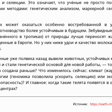
и селекции. Это означает, что учёные не просто по
ми методами: генетическим анализом, маркерной сел
х может оказаться особенно востребованной в у
отноводство более устойчивым в будущем. Зебувидны
ранённого в тропиках) от природы лучше переносят ж
нные в Европе. Но у них ниже удои и качество молока
.
ёные уже полвека назад вывели животных, устойчивых 
 и стали генетической основой для новой работы, — т
а создана раньше? Что изменилось сейчас: климат (жа
гии (геномика позволила ускорить селекцию) или эк
пасность)? И главное: когда такие телята появятся в
 центрах?
Источник:
https://earth-ch