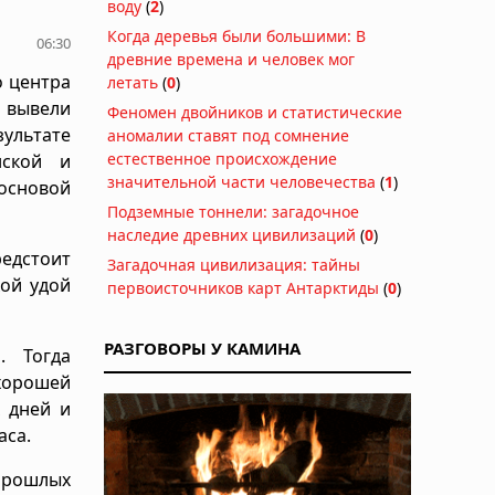
воду
(
2
)
Когда деревья были большими: В
06:30
древние времена и человек мог
о центра
летать
(
0
)
 вывели
Феномен двойников и статистические
ультате
аномалии ставят под сомнение
естественное происхождение
нской и
значительной части человечества
(
1
)
 основой
Подземные тоннели: загадочное
наследие древних цивилизаций
(
0
)
редстоит
Загадочная цивилизация: тайны
кой удой
первоисточников карт Антарктиды
(
0
)
РАЗГОВОРЫ У КАМИНА
. Тогда
хорошей
 дней и
аса.
 прошлых