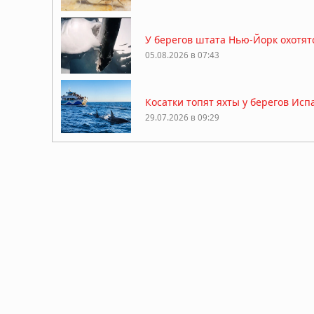
У берегов штата Нью-Йорк охотят
05.08.2026 в 07:43
Косатки топят яхты у берегов Ис
29.07.2026 в 09:29
Краб провел два месяца в пласти
26.07.2026 в 11:32
Древнейший предок тасманийского
историю сумчатых хищников
21.07.2026 в 06:30
Гиены оказались мастерами общени
драку
15.07.2026 в 08:30