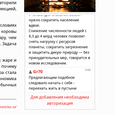
вторили
екцией,
словиях
е коровы
ару, чем
. Задача
к жаре и
о почему
ра стала
ономика
 обычных
Для добавления необходима
авторизация
ronicles.ru/