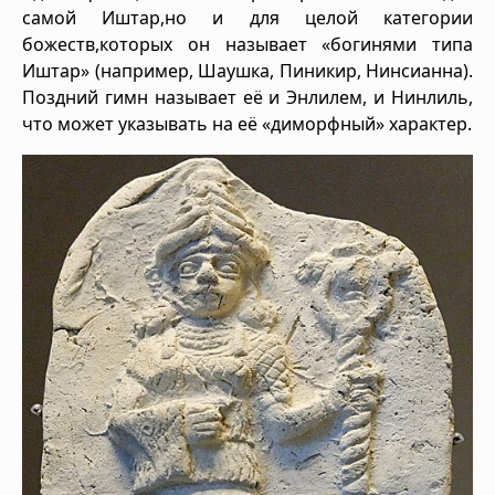
самой Иштар,но и для целой категории
божеств,которых он называет «богинями типа
Иштар» (например, Шаушка, Пиникир, Нинсианна).
Поздний гимн называет её и Энлилем, и Нинлиль,
что может указывать на её «диморфный» характер.