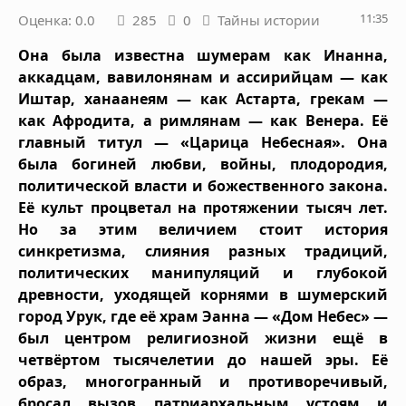
11:35
Оценка: 0.0
285
0
Тайны истории
Она была известна шумерам как Инанна,
аккадцам, вавилонянам и ассирийцам — как
Иштар, ханаанеям — как Астарта, грекам —
как Афродита, а римлянам — как Венера. Её
главный титул — «Царица Небесная». Она
была богиней любви, войны, плодородия,
политической власти и божественного закона.
Её культ процветал на протяжении тысяч лет.
Но за этим величием стоит история
синкретизма, слияния разных традиций,
политических манипуляций и глубокой
древности, уходящей корнями в шумерский
город Урук, где её храм Эанна — «Дом Небес» —
был центром религиозной жизни ещё в
четвёртом тысячелетии до нашей эры. Её
образ, многогранный и противоречивый,
бросал вызов патриархальным устоям и