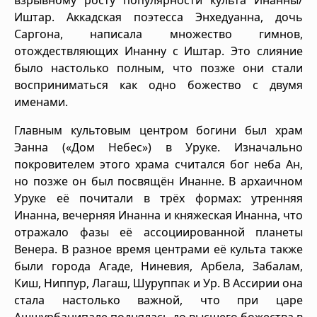
Иштар. Аккадская поэтесса Энхедуанна, дочь
Саргона, написала множество гимнов,
отождествляющих Инанну с Иштар. Это слияние
было настолько полным, что позже они стали
восприниматься как одно божество с двумя
именами.
Главным культовым центром богини был храм
Эанна («Дом Небес») в Уруке. Изначально
покровителем этого храма считался бог неба Ан,
но позже он был посвящён Инанне. В архаичном
Уруке её почитали в трёх формах: утренняя
Инанна, вечерняя Инанна и княжеская Инанна, что
отражало фазы её ассоциированной планеты
Венера. В разное время центрами её культа также
были города Агаде, Ниневия, Арбела, Забалам,
Киш, Ниппур, Лагаш, Шуруппак и Ур. В Ассирии она
стала настолько важной, что при царе
Ашшурбанипале поднялась до высшего божества в