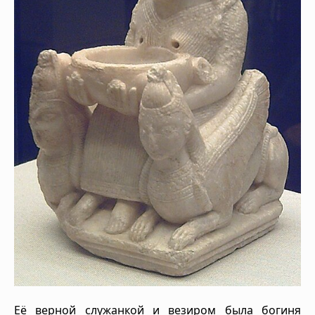
Её верной служанкой и везиром была богиня