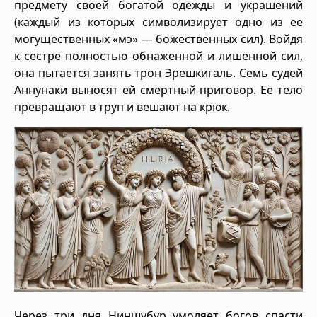
предмету своей богатой одежды и украшений
(каждый из которых символизирует одно из её
могущественных «мэ» — божественных сил). Войдя
к сестре полностью обнажённой и лишённой сил,
она пытается занять трон Эрешкигаль. Семь судей
Аннунаки выносят ей смертный приговор. Её тело
превращают в труп и вешают на крюк.
Через три дня Ниншубур умоляет богов спасти