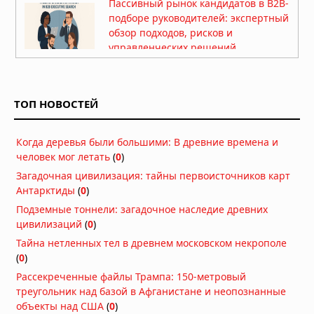
Пассивный рынок кандидатов в B2B-
подборе руководителей: экспертный
обзор подходов, рисков и
управленческих решений
24.07.2026 в 05:41
Рефинансирование займов: как
снизить финансовую нагрузку и
ТОП НОВОСТЕЙ
объединить долги
17.07.2026 в 05:56
Когда деревья были большими: В древние времена и
Самые популярные цветы для
человек мог летать
(
0
)
подарка и их особенности
Загадочная цивилизация: тайны первоисточников карт
16.07.2026 в 05:30
Антарктиды
(
0
)
День рождения в лофте: как
Подземные тоннели: загадочное наследие древних
выбрать пространство и
цивилизаций
(
0
)
организовать незабываемый
Тайна нетленных тел в древнем московском некрополе
праздник
(
0
)
15.07.2026 в 05:51
Рассекреченные файлы Трампа: 150-метровый
25 лучших купальников 2026:
треугольник над базой в Афганистане и неопознанные
рейтинг топовых брендов и
объекты над США
(
0
)
производителей женских