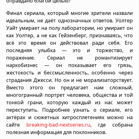
оправдано благой целью?
Финал сериала, который многие зрители назвали
идеальным, не даёт однозначных ответов. Уолтер
Уайт умирает на полу лаборатории, но умирает он
как Уолтер, а не как Гейзенберг, признаваясь, что
всё это время он действовал ради себя. Его
последняя улыбка — это и торжество, и
поражение. Сериал не романтизирует
наркобизнес — он показывает его грязь,
жестокость и бессмысленность, особенно через
страдания Джесси. Но он и не морализаторствует.
Вместо этого он предлагает нам сложный,
многогранный портрет человека, общества и той
тонкой грани, которую каждый из нас может
переступить. Подробнее узнать о сериале, его
актёрах и сюжетных хитросплетениях можно на
сайте
breaking-bad-nextseries.ru
, где собрана
полезная информация для поклонников.