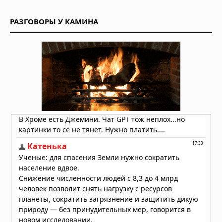
купальников
10.07.2026 в 05:52
РАЗГОВОРЫ У КАМИНА
«Люцифер»: почему Дьявол стал
самым любимым героем
современного ТВ
02.07.2026 в 05:52
«Во все тяжкие»: как учитель химии
стал символом американской
трагедии
20.06.2026 в 05:57
Мужская одежда: от классики до
уличного стиля — как найти свой
образ
18.06.2026 в 06:19