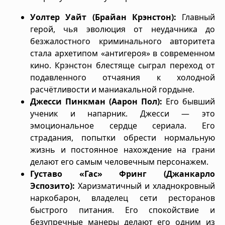
Уолтер Уайт (Брайан Крэнстон):
Главный
герой, чья эволюция от неудачника до
безжалостного криминального авторитета
стала архетипом «антигероя» в современном
кино. Крэнстон блестяще сыграл переход от
подавленного отчаяния к холодной
расчётливости и маниакальной гордыне.
Джесси Пинкман (Аарон Пол):
Его бывший
ученик и напарник. Джесси — это
эмоциональное сердце сериала. Его
страдания, попытки обрести нормальную
жизнь и постоянное нахождение на грани
делают его самым человечным персонажем.
Густаво «Гас» Фринг (Джанкарло
Эспозито):
Харизматичный и хладнокровный
наркобарон, владелец сети ресторанов
быстрого питания. Его спокойствие и
безупречные манеры делают его одним из