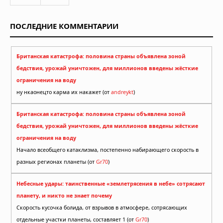
ПОСЛЕДНИЕ КОММЕНТАРИИ
Британская катастрофа: половина страны объявлена зоной
бедствия, урожай уничтожен, для миллионов введены жёсткие
ограничения на воду
ну нкаонецто карма их накажет (от
andreykt
)
Британская катастрофа: половина страны объявлена зоной
бедствия, урожай уничтожен, для миллионов введены жёсткие
ограничения на воду
Начало всеобщего катаклизма, постепенно набирающего скорость в
разных регионах планеты (от
Gr70
)
Небесные удары: таинственные «землетрясения в небе» сотрясают
планету, и никто не знает почему
Скорость кусочка болида, от взрывов в атмосфере, сотрясающих
отдельные участки планеты, составляет 1 (от
Gr70
)